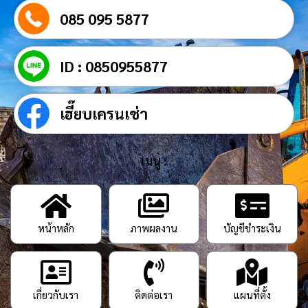
085 095 5877
ID : 0850955877
เฮี๊ยบเครนเช่า
เมนู :
หน้าหลัก
ภาพผลงาน
บัญชีชำระเงิน
เกี่ยวกับเรา
ติดต่อเรา
แผนที่ตั้ง