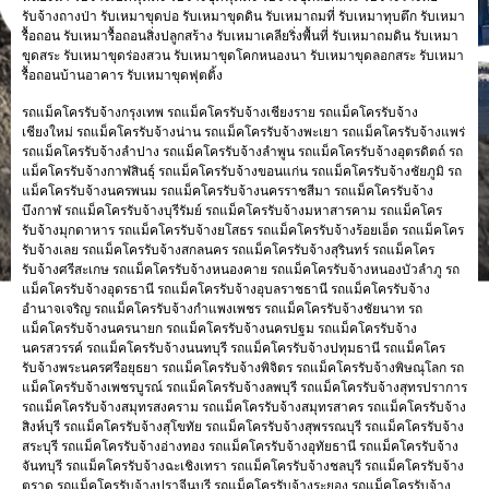
รับจ้างถางป่า รับเหมาขุดบ่อ รับเหมาขุดดิน รับเหมาถมที่ รับเหมาทุบตึก รับเหมา
รื้อถอน รับเหมารื้อถอนสิ่งปลูกสร้าง รับเหมาเคลียริ่งพื้นที่ รับเหมาถมดิน รับเหมา
ขุดสระ รับเหมาขุดร่องสวน รับเหมาขุดโคกหนองนา รับเหมาขุดลอกสระ รับเหมา
รื้อถอนบ้านอาคาร รับเหมาขุดฟุตติ้ง
รถแม็คโครรับจ้างกรุงเทพ รถแม็คโครรับจ้างเชียงราย รถแม็คโครรับจ้าง
เชียงใหม่ รถแม็คโครรับจ้างน่าน รถแม็คโครรับจ้างพะเยา รถแม็คโครรับจ้างแพร่
รถแม็คโครรับจ้างลำปาง รถแม็คโครรับจ้างลำพูน รถแม็คโครรับจ้างอุตรดิตถ์ รถ
แม็คโครรับจ้างกาฬสินธุ์ รถแม็คโครรับจ้างขอนแก่น รถแม็คโครรับจ้างชัยภูมิ รถ
แม็คโครรับจ้างนครพนม รถแม็คโครรับจ้างนครราชสีมา รถแม็คโครรับจ้าง
บึงกาฬ รถแม็คโครรับจ้างบุรีรัมย์ รถแม็คโครรับจ้างมหาสารคาม รถแม็คโคร
รับจ้างมุกดาหาร รถแม็คโครรับจ้างยโสธร รถแม็คโครรับจ้างร้อยเอ็ด รถแม็คโคร
รับจ้างเลย รถแม็คโครรับจ้างสกลนคร รถแม็คโครรับจ้างสุรินทร์ รถแม็คโคร
รับจ้างศรีสะเกษ รถแม็คโครรับจ้างหนองคาย รถแม็คโครรับจ้างหนองบัวลำภู รถ
แม็คโครรับจ้างอุดรธานี รถแม็คโครรับจ้างอุบลราชธานี รถแม็คโครรับจ้าง
อำนาจเจริญ รถแม็คโครรับจ้างกำแพงเพชร รถแม็คโครรับจ้างชัยนาท รถ
แม็คโครรับจ้างนครนายก รถแม็คโครรับจ้างนครปฐม รถแม็คโครรับจ้าง
นครสวรรค์ รถแม็คโครรับจ้างนนทบุรี รถแม็คโครรับจ้างปทุมธานี รถแม็คโคร
รับจ้างพระนครศรีอยุธยา รถแม็คโครรับจ้างพิจิตร รถแม็คโครรับจ้างพิษณุโลก รถ
แม็คโครรับจ้างเพชรบูรณ์ รถแม็คโครรับจ้างลพบุรี รถแม็คโครรับจ้างสุทรปราการ
รถแม็คโครรับจ้างสมุทรสงคราม รถแม็คโครรับจ้างสมุทรสาคร รถแม็คโครรับจ้าง
สิงห์บุรี รถแม็คโครรับจ้างสุโขทัย รถแม็คโครรับจ้างสุพรรณบุรี รถแม็คโครรับจ้าง
สระบุรี รถแม็คโครรับจ้างอ่างทอง รถแม็คโครรับจ้างอุทัยธานี รถแม็คโครรับจ้าง
จันทบุรี รถแม็คโครรับจ้างฉะเชิงเทรา รถแม็คโครรับจ้างชลบุรี รถแม็คโครรับจ้าง
ตราด รถแม็คโครรับจ้างปราจีนบุรี รถแม็คโครรับจ้างระยอง รถแม็คโครรับจ้าง