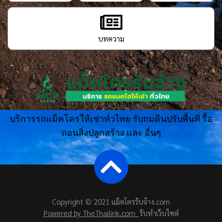
บทความ
บริการรถแม็คโครให้เช่าทั่วไทย รับถมดินปรับพื้นที่ รื้อ
ถอนสิ่งปลูกสร้าง และ อื่นๆ
Copyright © 2021 แม็คโครรับจ้าง.com
Powered by TheThailink.com
รับทำเว็บไซต์