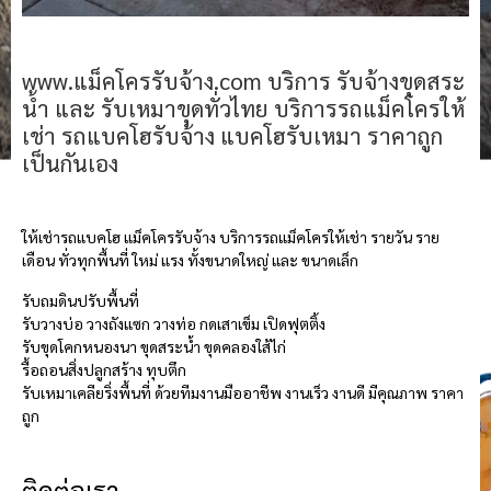
www.แม็คโครรับจ้าง.com บริการ รับจ้างขุดสระ
น้ำ และ รับเหมาขุดทั่วไทย บริการรถแม็คโครให้
เช่า รถแบคโฮรับจ้าง แบคโฮรับเหมา ราคาถูก
เป็นกันเอง
ให้เช่ารถแบคโฮ แม็คโครรับจ้าง บริการรถแม็คโครให้เช่า รายวัน ราย
เดือน ทั่วทุกพื้นที่ ใหม่ แรง ทั้งขนาดใหญ่ และ ขนาดเล็ก
รับถมดินปรับพื้นที่
รับวางบ่อ วางถังแซก วางท่อ กดเสาเข็ม เปิดฟุตติ้ง
รับขุดโคกหนองนา ขุดสระน้ำ ขุดคลองใส้ไก่
รื้อถอนสิ่งปลูกสร้าง ทุบตึก
รับเหมาเคลียริ่งพื้นที่ ด้วยทีมงานมืออาชีพ งานเร็ว งานดี มีคุณภาพ ราคา
ถูก
ติดต่อเรา