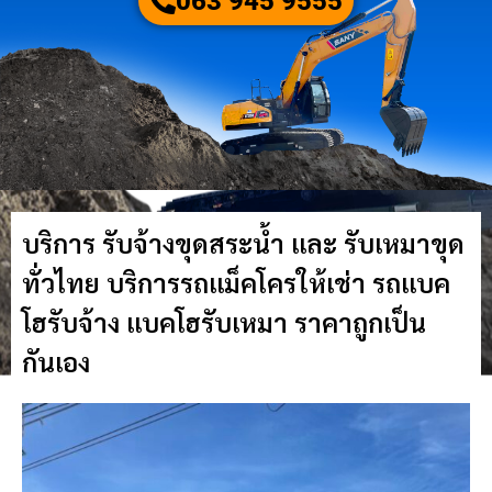
063 945 9555
บริการ รับจ้างขุดสระน้ำ และ รับเหมาขุด
ทั่วไทย บริการรถแม็คโครให้เช่า รถแบค
โฮรับจ้าง แบคโฮรับเหมา ราคาถูกเป็น
กันเอง