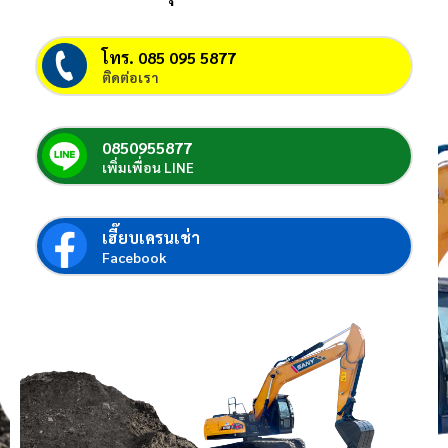
โทร. 085 095 5877
ติดต่อเรา
0850955877
เพิ่มเพื่อน LINE
เฮี๊ยบเครนเช่า
Facebook