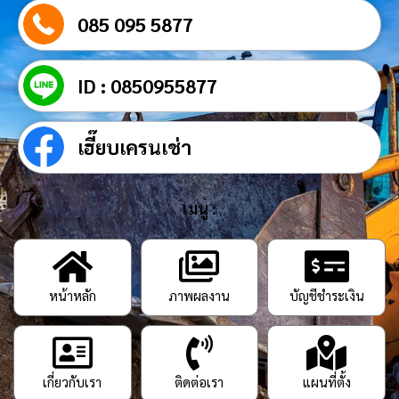
085 095 5877
ID : 0850955877
เฮี๊ยบเครนเช่า
เมนู :
หน้าหลัก
ภาพผลงาน
บัญชีชำระเงิน
เกี่ยวกับเรา
ติดต่อเรา
แผนที่ตั้ง