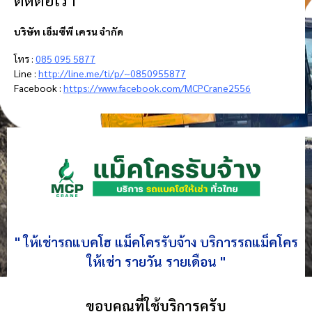
บริษัท เอ็มซีพี เครน จำกัด
โทร :
085 095 5877
Line :
http://line.me/ti/p/~0850955877
Facebook :
https://www.facebook.com/MCPCrane2556
" ให้เช่ารถแบคโฮ แม็คโครรับจ้าง บริการรถแม็คโคร
ให้เช่า รายวัน รายเดือน "
ขอบคุณที่ใช้บริการครับ