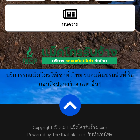
บทความ
บริการรถแม็คโครให้เช่าทั่วไทย รับถมดินปรับพื้นที่ รื้อ
ถอนสิ่งปลูกสร้าง และ อื่นๆ
Copyright © 2021 แม็คโครรับจ้าง.com
Powered by TheThailink.com
รับทำเว็บไซต์