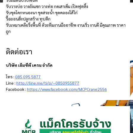
รับถมดินปรับพื้นที่
รับวางบ่อ วางถังแซก วางท่อ กดเสาเข็ม เปิดฟุตติ้ง
รับขุดโคกหนองนา ขุดสระน้ำ ขุดคลองใส้ไก่
รื้อถอนสิ่งปลูกสร้าง ทุบตึก
รับเหมาเคลียริ่งพื้นที่ ด้วยทีมงานมืออาชีพ งานเร็ว งานดี มีคุณภาพ ราคา
ถูก
ติดต่อเรา
บริษัท เอ็มซีพี เครน จำกัด
โทร :
085 095 5877
Line :
http://line.me/ti/p/~0850955877
Facebook :
https://www.facebook.com/MCPCrane2556