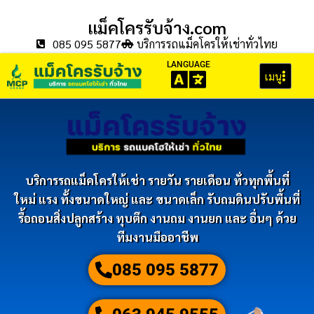
แม็คโครรับจ้าง.com
085 095 5877
บริการรถแม็คโครให้เช่าทั่วไทย
LANGUAGE
เมนู
บริการรถแม็คโครให้เช่า รายวัน รายเดือน ทั่วทุกพื้นที่
ใหม่ แรง ทั้งขนาดใหญ่ และ ขนาดเล็ก รับถมดินปรับพื้นที่
รื้อถอนสิ่งปลูกสร้าง ทุบตึก งานถม งานยก และ อื่นๆ ด้วย
ทีมงานมืออาชีพ
085 095 5877