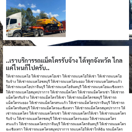
..เราบริการรถแม็คโครรับจ้าง ได้ทุกจังหวัด ไกล
แค่ไหนก็ไปครับ..
ให้เช่ารถแบคโฮ ให้เช่ารถแบคโฮเช่า ให้เช่ารถแบคโฮให้เช่า ให้เช่ารถแบคโฮ
รับจ้าง ให้เช่ารถแบคโฮชลบุรี ให้เช่ารถแบคโฮระยอง ให้เช่ารถแบคโฮสระแก้ว
ให้เช่ารถแบคโฮปราจีนบุรี ให้เช่ารถแบคโฮจันทบุรี ให้เช่ารถแบคโฮฉะเชิงเทรา
ให้เช่ารถแบคโฮสมุทปราการ ให้เช่ารถแม็คโคร ให้เช่ารถแม็คโครเช่า ให้เช่ารถ
แม็คโครรับจ้าง ให้เช่ารถแม็คโครให้เช่า ให้เช่ารถแม็คโครชลบุรี ให้เช่ารถ
แม็คโครระยอง ให้เช่ารถแม็คโครสระแก้ว ให้เช่ารถแม็คโครปราจีนบุรี ให้เช่ารถ
แม็คโครจันทบุรี ให้เช่ารถแม็คโครฉะเชิงเทรา ให้เช่ารถแม็คโครสมุทปราการ ให้
เช่ารถแมคโคร ให้เช่ารถแมคโครเช่า ให้เช่ารถแมคโครให้เช่า ให้เช่ารถแมคโคร
รับจ้าง ให้เช่ารถแมคโครชลบุรี ให้เช่ารถแมคโครระยอง ให้เช่ารถแมคโคร
สระแก้ว ให้เช่ารถแมคโครปราจีนบุรี ให้เช่ารถแมคโครจันทบุรี ให้เช่ารถแมคโคร
ฉะเชิงเทรา ให้เช่ารถแมคโครสมุทปราการ รถแบคโฮให้เช่าใกล้ฉัน รถแม็คโคร