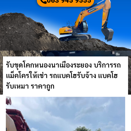
063 945 9555
รับขุดโคกหนองนาเมืองระยอง บริการรถ
แม็คโครให้เช่า รถแบคโฮรับจ้าง แบคโฮ
รับเหมา ราคาถูก