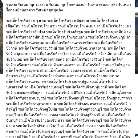
ขุดสระ รับเหมาขุดร่องสวน รับเหมาขุดโคกหนองนา รับเหมาขุดลอกสระ รับเหมา
รื้อถอนบ้านอาคาร รับเหมาขุดฟุตติ้ง
รถแม็คโครรับจ้างกรุงเทพ รถแม็คโครรับจ้างเชียงราย รถแม็คโครรับจ้าง
เชียงใหม่ รถแม็คโครรับจ้างน่าน รถแม็คโครรับจ้างพะเยา รถแม็คโครรับจ้างแพร่
รถแม็คโครรับจ้างลำปาง รถแม็คโครรับจ้างลำพูน รถแม็คโครรับจ้างอุตรดิตถ์ รถ
แม็คโครรับจ้างกาฬสินธุ์ รถแม็คโครรับจ้างขอนแก่น รถแม็คโครรับจ้างชัยภูมิ รถ
แม็คโครรับจ้างนครพนม รถแม็คโครรับจ้างนครราชสีมา รถแม็คโครรับจ้าง
บึงกาฬ รถแม็คโครรับจ้างบุรีรัมย์ รถแม็คโครรับจ้างมหาสารคาม รถแม็คโคร
รับจ้างมุกดาหาร รถแม็คโครรับจ้างยโสธร รถแม็คโครรับจ้างร้อยเอ็ด รถแม็คโคร
รับจ้างเลย รถแม็คโครรับจ้างสกลนคร รถแม็คโครรับจ้างสุรินทร์ รถแม็คโคร
รับจ้างศรีสะเกษ รถแม็คโครรับจ้างหนองคาย รถแม็คโครรับจ้างหนองบัวลำภู รถ
แม็คโครรับจ้างอุดรธานี รถแม็คโครรับจ้างอุบลราชธานี รถแม็คโครรับจ้าง
อำนาจเจริญ รถแม็คโครรับจ้างกำแพงเพชร รถแม็คโครรับจ้างชัยนาท รถ
แม็คโครรับจ้างนครนายก รถแม็คโครรับจ้างนครปฐม รถแม็คโครรับจ้าง
นครสวรรค์ รถแม็คโครรับจ้างนนทบุรี รถแม็คโครรับจ้างปทุมธานี รถแม็คโคร
รับจ้างพระนครศรีอยุธยา รถแม็คโครรับจ้างพิจิตร รถแม็คโครรับจ้างพิษณุโลก รถ
แม็คโครรับจ้างเพชรบูรณ์ รถแม็คโครรับจ้างลพบุรี รถแม็คโครรับจ้างสุทรปราการ
รถแม็คโครรับจ้างสมุทรสงคราม รถแม็คโครรับจ้างสมุทรสาคร รถแม็คโครรับจ้าง
สิงห์บุรี รถแม็คโครรับจ้างสุโขทัย รถแม็คโครรับจ้างสุพรรณบุรี รถแม็คโครรับจ้าง
สระบุรี รถแม็คโครรับจ้างอ่างทอง รถแม็คโครรับจ้างอุทัยธานี รถแม็คโครรับจ้าง
จันทบุรี รถแม็คโครรับจ้างฉะเชิงเทรา รถแม็คโครรับจ้างชลบุรี รถแม็คโครรับจ้าง
ตราด รถแม็คโครรับจ้างปราจีนบุรี รถแม็คโครรับจ้างระยอง รถแม็คโครรับจ้าง
สระแก้ว รถแม็คโครรับจ้างกาญจนบุรี รถแม็คโครรับจ้างตาก รถแม็คโครรับจ้าง
ประจวบคีรีขันธ์ รถแม็คโครรับจ้างเพชรบุรี รถแม็คโครรับจ้างราชบุรี รถแม็คโคร