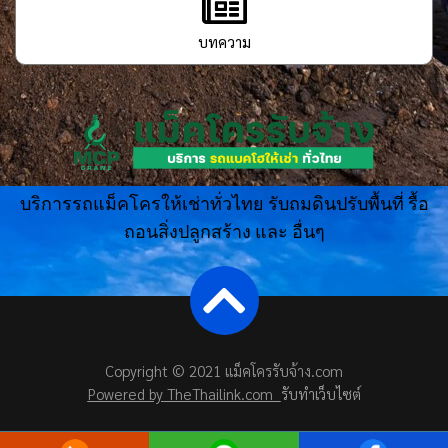
บทความ
บริการรถแม็คโครให้เช่าทั่วไทย รับถมดินปรับพื้นที่ รื้อ
ถอนสิ่งปลูกสร้าง และ อื่นๆ
Copyright © 2021 แม็คโครรับจ้าง.com
Powered by TheThailink.com
รับทำเว็บไซต์