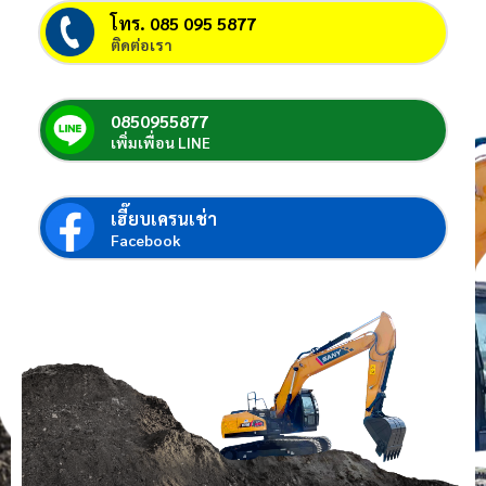
โทร. 085 095 5877
ติดต่อเรา
0850955877
เพิ่มเพื่อน LINE
เฮี๊ยบเครนเช่า
Facebook