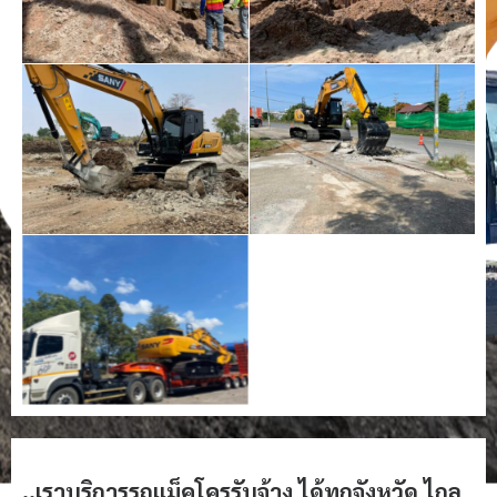
..เราบริการรถแม็คโครรับจ้าง ได้ทุกจังหวัด ไกล