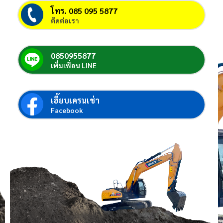
โทร. 085 095 5877
ติดต่อเรา
0850955877
เพิ่มเพื่อน LINE
เฮี๊ยบเครนเช่า
Facebook