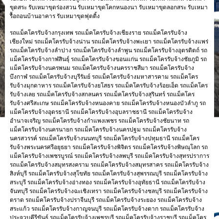
ขุดสระ รับเหมาขุดร่องสวน รับเหมาขุดโคกหนองนา รับเหมาขุดลอกสระ รับเหมา
รื้อถอนบ้านอาคาร รับเหมาขุดฟุตติ้ง
รถแม็คโครรับจ้างกรุงเทพ รถแม็คโครรับจ้างเชียงราย รถแม็คโครรับจ้าง
เชียงใหม่ รถแม็คโครรับจ้างน่าน รถแม็คโครรับจ้างพะเยา รถแม็คโครรับจ้างแพร่
รถแม็คโครรับจ้างลำปาง รถแม็คโครรับจ้างลำพูน รถแม็คโครรับจ้างอุตรดิตถ์ รถ
แม็คโครรับจ้างกาฬสินธุ์ รถแม็คโครรับจ้างขอนแก่น รถแม็คโครรับจ้างชัยภูมิ รถ
แม็คโครรับจ้างนครพนม รถแม็คโครรับจ้างนครราชสีมา รถแม็คโครรับจ้าง
บึงกาฬ รถแม็คโครรับจ้างบุรีรัมย์ รถแม็คโครรับจ้างมหาสารคาม รถแม็คโคร
รับจ้างมุกดาหาร รถแม็คโครรับจ้างยโสธร รถแม็คโครรับจ้างร้อยเอ็ด รถแม็คโคร
รับจ้างเลย รถแม็คโครรับจ้างสกลนคร รถแม็คโครรับจ้างสุรินทร์ รถแม็คโคร
รับจ้างศรีสะเกษ รถแม็คโครรับจ้างหนองคาย รถแม็คโครรับจ้างหนองบัวลำภู รถ
แม็คโครรับจ้างอุดรธานี รถแม็คโครรับจ้างอุบลราชธานี รถแม็คโครรับจ้าง
อำนาจเจริญ รถแม็คโครรับจ้างกำแพงเพชร รถแม็คโครรับจ้างชัยนาท รถ
แม็คโครรับจ้างนครนายก รถแม็คโครรับจ้างนครปฐม รถแม็คโครรับจ้าง
นครสวรรค์ รถแม็คโครรับจ้างนนทบุรี รถแม็คโครรับจ้างปทุมธานี รถแม็คโคร
รับจ้างพระนครศรีอยุธยา รถแม็คโครรับจ้างพิจิตร รถแม็คโครรับจ้างพิษณุโลก รถ
แม็คโครรับจ้างเพชรบูรณ์ รถแม็คโครรับจ้างลพบุรี รถแม็คโครรับจ้างสุทรปราการ
รถแม็คโครรับจ้างสมุทรสงคราม รถแม็คโครรับจ้างสมุทรสาคร รถแม็คโครรับจ้าง
สิงห์บุรี รถแม็คโครรับจ้างสุโขทัย รถแม็คโครรับจ้างสุพรรณบุรี รถแม็คโครรับจ้าง
สระบุรี รถแม็คโครรับจ้างอ่างทอง รถแม็คโครรับจ้างอุทัยธานี รถแม็คโครรับจ้าง
จันทบุรี รถแม็คโครรับจ้างฉะเชิงเทรา รถแม็คโครรับจ้างชลบุรี รถแม็คโครรับจ้าง
ตราด รถแม็คโครรับจ้างปราจีนบุรี รถแม็คโครรับจ้างระยอง รถแม็คโครรับจ้าง
สระแก้ว รถแม็คโครรับจ้างกาญจนบุรี รถแม็คโครรับจ้างตาก รถแม็คโครรับจ้าง
ประจวบคีรีขันธ์ รถแม็คโครรับจ้างเพชรบุรี รถแม็คโครรับจ้างราชบุรี รถแม็คโคร