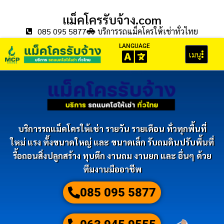
แม็คโครรับจ้าง.com
085 095 5877
บริการรถแม็คโครให้เช่าทั่วไทย
LANGUAGE
เมนู
บริการรถแม็คโครให้เช่า รายวัน รายเดือน ทั่วทุกพื้นที่
ใหม่ แรง ทั้งขนาดใหญ่ และ ขนาดเล็ก รับถมดินปรับพื้นที่
รื้อถอนสิ่งปลูกสร้าง ทุบตึก งานถม งานยก และ อื่นๆ ด้วย
ทีมงานมืออาชีพ
085 095 5877