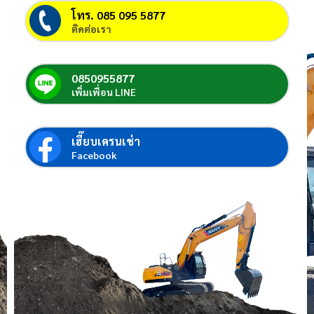
โทร. 085 095 5877
ติดต่อเรา
0850955877
เพิ่มเพื่อน LINE
เฮี๊ยบเครนเช่า
Facebook