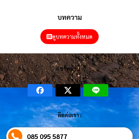
บทความ
ดูบทความทั้งหมด
แชร์หน้านี้ :
ติดต่อเรา :
085 095 5877