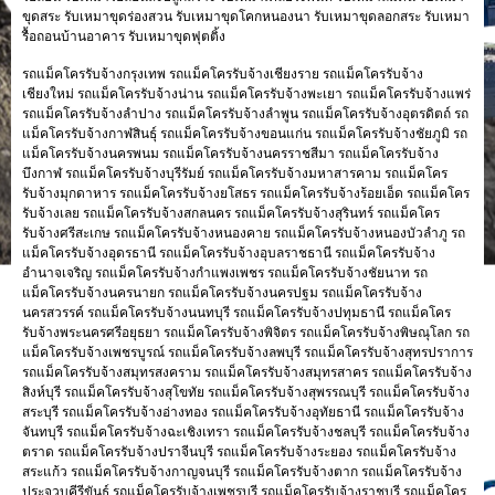
ขุดสระ รับเหมาขุดร่องสวน รับเหมาขุดโคกหนองนา รับเหมาขุดลอกสระ รับเหมา
รื้อถอนบ้านอาคาร รับเหมาขุดฟุตติ้ง
รถแม็คโครรับจ้างกรุงเทพ รถแม็คโครรับจ้างเชียงราย รถแม็คโครรับจ้าง
เชียงใหม่ รถแม็คโครรับจ้างน่าน รถแม็คโครรับจ้างพะเยา รถแม็คโครรับจ้างแพร่
รถแม็คโครรับจ้างลำปาง รถแม็คโครรับจ้างลำพูน รถแม็คโครรับจ้างอุตรดิตถ์ รถ
แม็คโครรับจ้างกาฬสินธุ์ รถแม็คโครรับจ้างขอนแก่น รถแม็คโครรับจ้างชัยภูมิ รถ
แม็คโครรับจ้างนครพนม รถแม็คโครรับจ้างนครราชสีมา รถแม็คโครรับจ้าง
บึงกาฬ รถแม็คโครรับจ้างบุรีรัมย์ รถแม็คโครรับจ้างมหาสารคาม รถแม็คโคร
รับจ้างมุกดาหาร รถแม็คโครรับจ้างยโสธร รถแม็คโครรับจ้างร้อยเอ็ด รถแม็คโคร
รับจ้างเลย รถแม็คโครรับจ้างสกลนคร รถแม็คโครรับจ้างสุรินทร์ รถแม็คโคร
รับจ้างศรีสะเกษ รถแม็คโครรับจ้างหนองคาย รถแม็คโครรับจ้างหนองบัวลำภู รถ
แม็คโครรับจ้างอุดรธานี รถแม็คโครรับจ้างอุบลราชธานี รถแม็คโครรับจ้าง
อำนาจเจริญ รถแม็คโครรับจ้างกำแพงเพชร รถแม็คโครรับจ้างชัยนาท รถ
แม็คโครรับจ้างนครนายก รถแม็คโครรับจ้างนครปฐม รถแม็คโครรับจ้าง
นครสวรรค์ รถแม็คโครรับจ้างนนทบุรี รถแม็คโครรับจ้างปทุมธานี รถแม็คโคร
รับจ้างพระนครศรีอยุธยา รถแม็คโครรับจ้างพิจิตร รถแม็คโครรับจ้างพิษณุโลก รถ
แม็คโครรับจ้างเพชรบูรณ์ รถแม็คโครรับจ้างลพบุรี รถแม็คโครรับจ้างสุทรปราการ
รถแม็คโครรับจ้างสมุทรสงคราม รถแม็คโครรับจ้างสมุทรสาคร รถแม็คโครรับจ้าง
สิงห์บุรี รถแม็คโครรับจ้างสุโขทัย รถแม็คโครรับจ้างสุพรรณบุรี รถแม็คโครรับจ้าง
สระบุรี รถแม็คโครรับจ้างอ่างทอง รถแม็คโครรับจ้างอุทัยธานี รถแม็คโครรับจ้าง
จันทบุรี รถแม็คโครรับจ้างฉะเชิงเทรา รถแม็คโครรับจ้างชลบุรี รถแม็คโครรับจ้าง
ตราด รถแม็คโครรับจ้างปราจีนบุรี รถแม็คโครรับจ้างระยอง รถแม็คโครรับจ้าง
สระแก้ว รถแม็คโครรับจ้างกาญจนบุรี รถแม็คโครรับจ้างตาก รถแม็คโครรับจ้าง
ประจวบคีรีขันธ์ รถแม็คโครรับจ้างเพชรบุรี รถแม็คโครรับจ้างราชบุรี รถแม็คโคร