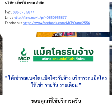
บริษัท เอ็มซีพี เครน จำกัด
โทร :
085 095 5877
Line :
http://line.me/ti/p/~0850955877
Facebook :
https://www.facebook.com/MCPCrane2556
" ให้เช่ารถแบคโฮ แม็คโครรับจ้าง บริการรถแม็คโคร
ให้เช่า รายวัน รายเดือน "
ขอบคุณที่ใช้บริการครับ