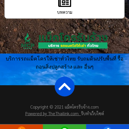
บทความ
บริการรถแม็คโครให้เช่าทั่วไทย รับถมดินปรับพื้นที่ รื้อ
ถอนสิ่งปลูกสร้าง และ อื่นๆ
Copyright © 2021 แม็คโครรับจ้าง.com
Powered by TheThailink.com
รับทำเว็บไซต์