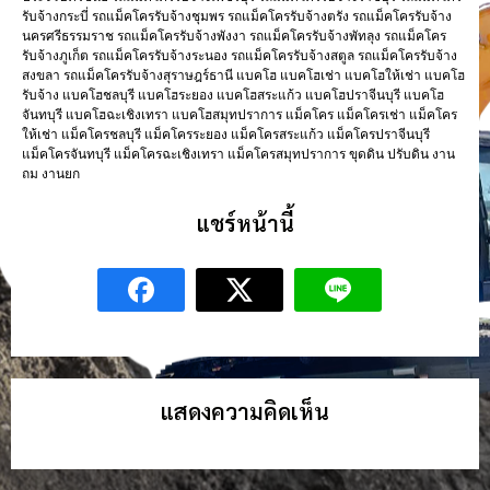
รับจ้างกระบี่ รถแม็คโครรับจ้างชุมพร รถแม็คโครรับจ้างตรัง รถแม็คโครรับจ้าง
นครศรีธรรมราช รถแม็คโครรับจ้างพังงา รถแม็คโครรับจ้างพัทลุง รถแม็คโคร
รับจ้างภูเก็ต รถแม็คโครรับจ้างระนอง รถแม็คโครรับจ้างสตูล รถแม็คโครรับจ้าง
สงขลา รถแม็คโครรับจ้างสุราษฎร์ธานี แบคโฮ แบคโฮเช่า แบคโฮให้เช่า แบคโฮ
รับจ้าง แบคโฮชลบุรี แบคโฮระยอง แบคโฮสระแก้ว แบคโฮปราจีนบุรี แบคโฮ
จันทบุรี แบคโฮฉะเชิงเทรา แบคโฮสมุทปราการ แม็คโคร แม็คโครเช่า แม็คโคร
ให้เช่า แม็คโครชลบุรี แม็คโครระยอง แม็คโครสระแก้ว แม็คโครปราจีนบุรี
แม็คโครจันทบุรี แม็คโครฉะเชิงเทรา แม็คโครสมุทปราการ ขุดดิน ปรับดิน งาน
ถม งานยก
แชร์หน้านี้
แสดงความคิดเห็น