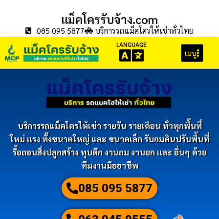
แม็คโครรับจ้าง.com
085 095 5877
บริการรถแม็คโครให้เช่าทั่วไทย
LANGUAGE
เมนู
บริการรถแม็คโครให้เช่า รายวัน รายเดือน ทั่วทุกพื้นที่
ใหม่ แรง ทั้งขนาดใหญ่ และ ขนาดเล็ก รับถมดินปรับพื้นที่
รื้อถอนสิ่งปลูกสร้าง ทุบตึก งานถม งานยก และ อื่นๆ ด้วย
ทีมงานมืออาชีพ
085 095 5877