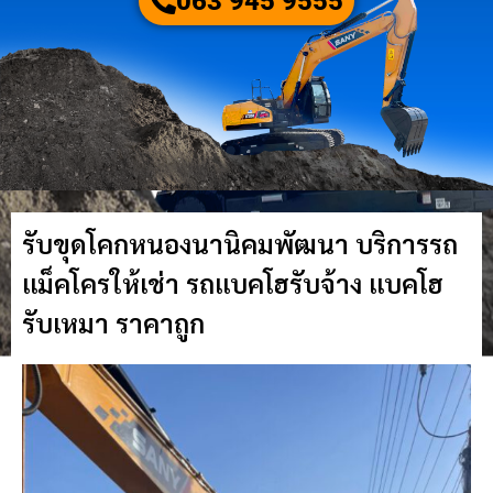
063 945 9555
รับขุดโคกหนองนานิคมพัฒนา บริการรถ
แม็คโครให้เช่า รถแบคโฮรับจ้าง แบคโฮ
รับเหมา ราคาถูก