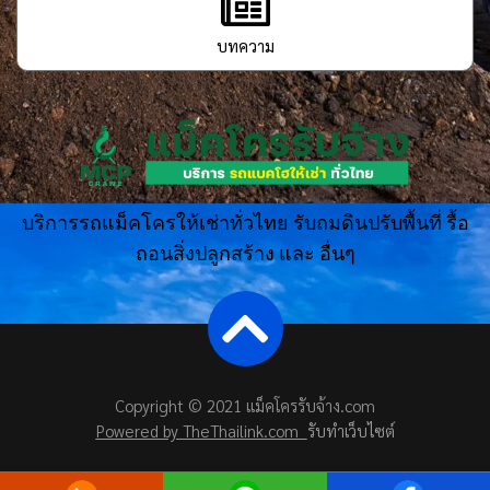
บทความ
บริการรถแม็คโครให้เช่าทั่วไทย รับถมดินปรับพื้นที่ รื้อ
ถอนสิ่งปลูกสร้าง และ อื่นๆ
Copyright © 2021 แม็คโครรับจ้าง.com
Powered by TheThailink.com
รับทำเว็บไซต์