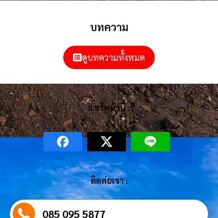
บทความ
ดูบทความทั้งหมด
แชร์หน้านี้ :
ติดต่อเรา :
085 095 5877