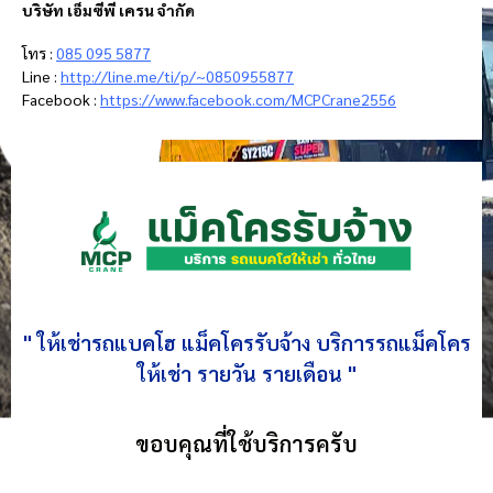
บริษัท เอ็มซีพี เครน จำกัด
โทร :
085 095 5877
Line :
http://line.me/ti/p/~0850955877
Facebook :
https://www.facebook.com/MCPCrane2556
" ให้เช่ารถแบคโฮ แม็คโครรับจ้าง บริการรถแม็คโคร
ให้เช่า รายวัน รายเดือน "
ขอบคุณที่ใช้บริการครับ