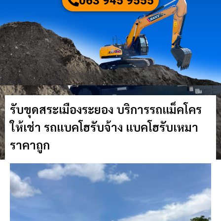
063 945 9555
รับขุดสระเมืองระยอง บริการรถแม็คโคร
ให้เช่า รถแบคโฮรับจ้าง แบคโฮรับเหมา
ราคาถูก