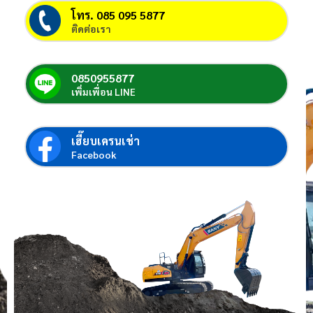
โทร. 085 095 5877
ติดต่อเรา
0850955877
เพิ่มเพื่อน LINE
เฮี๊ยบเครนเช่า
Facebook