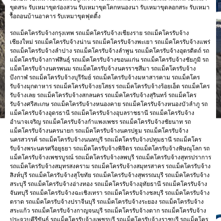
ขุดสระ รับเหมาขุดร่องสวน รับเหมาขุดโคกหนองนา รับเหมาขุดลอกสระ รับเหมา
รื้อถอนบ้านอาคาร รับเหมาขุดฟุตติ้ง
รถแม็คโครรับจ้างกรุงเทพ รถแม็คโครรับจ้างเชียงราย รถแม็คโครรับจ้าง
เชียงใหม่ รถแม็คโครรับจ้างน่าน รถแม็คโครรับจ้างพะเยา รถแม็คโครรับจ้างแพร่
รถแม็คโครรับจ้างลำปาง รถแม็คโครรับจ้างลำพูน รถแม็คโครรับจ้างอุตรดิตถ์ รถ
แม็คโครรับจ้างกาฬสินธุ์ รถแม็คโครรับจ้างขอนแก่น รถแม็คโครรับจ้างชัยภูมิ รถ
แม็คโครรับจ้างนครพนม รถแม็คโครรับจ้างนครราชสีมา รถแม็คโครรับจ้าง
บึงกาฬ รถแม็คโครรับจ้างบุรีรัมย์ รถแม็คโครรับจ้างมหาสารคาม รถแม็คโคร
รับจ้างมุกดาหาร รถแม็คโครรับจ้างยโสธร รถแม็คโครรับจ้างร้อยเอ็ด รถแม็คโคร
รับจ้างเลย รถแม็คโครรับจ้างสกลนคร รถแม็คโครรับจ้างสุรินทร์ รถแม็คโคร
รับจ้างศรีสะเกษ รถแม็คโครรับจ้างหนองคาย รถแม็คโครรับจ้างหนองบัวลำภู รถ
แม็คโครรับจ้างอุดรธานี รถแม็คโครรับจ้างอุบลราชธานี รถแม็คโครรับจ้าง
อำนาจเจริญ รถแม็คโครรับจ้างกำแพงเพชร รถแม็คโครรับจ้างชัยนาท รถ
แม็คโครรับจ้างนครนายก รถแม็คโครรับจ้างนครปฐม รถแม็คโครรับจ้าง
นครสวรรค์ รถแม็คโครรับจ้างนนทบุรี รถแม็คโครรับจ้างปทุมธานี รถแม็คโคร
รับจ้างพระนครศรีอยุธยา รถแม็คโครรับจ้างพิจิตร รถแม็คโครรับจ้างพิษณุโลก รถ
แม็คโครรับจ้างเพชรบูรณ์ รถแม็คโครรับจ้างลพบุรี รถแม็คโครรับจ้างสุทรปราการ
รถแม็คโครรับจ้างสมุทรสงคราม รถแม็คโครรับจ้างสมุทรสาคร รถแม็คโครรับจ้าง
สิงห์บุรี รถแม็คโครรับจ้างสุโขทัย รถแม็คโครรับจ้างสุพรรณบุรี รถแม็คโครรับจ้าง
สระบุรี รถแม็คโครรับจ้างอ่างทอง รถแม็คโครรับจ้างอุทัยธานี รถแม็คโครรับจ้าง
จันทบุรี รถแม็คโครรับจ้างฉะเชิงเทรา รถแม็คโครรับจ้างชลบุรี รถแม็คโครรับจ้าง
ตราด รถแม็คโครรับจ้างปราจีนบุรี รถแม็คโครรับจ้างระยอง รถแม็คโครรับจ้าง
สระแก้ว รถแม็คโครรับจ้างกาญจนบุรี รถแม็คโครรับจ้างตาก รถแม็คโครรับจ้าง
ประจวบคีรีขันธ์ รถแม็คโครรับจ้างเพชรบุรี รถแม็คโครรับจ้างราชบุรี รถแม็คโคร