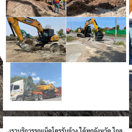
..เราบริการรถแม็คโครรับจ้าง ได้ทุกจังหวัด ไกล