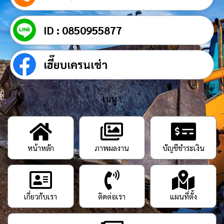
ID : 0850955877
เฮี๊ยบเครนเช่า
เมนู :
หน้าหลัก
ภาพผลงาน
บัญชีชำระเงิน
เกี่ยวกับเรา
ติดต่อเรา
แผนที่ตั้ง