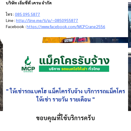
บริษัท เอ็มซีพี เครน จำกัด
โทร :
085 095 5877
Line :
http://line.me/ti/p/~0850955877
Facebook :
https://www.facebook.com/MCPCrane2556
" ให้เช่ารถแบคโฮ แม็คโครรับจ้าง บริการรถแม็คโคร
ให้เช่า รายวัน รายเดือน "
ขอบคุณที่ใช้บริการครับ