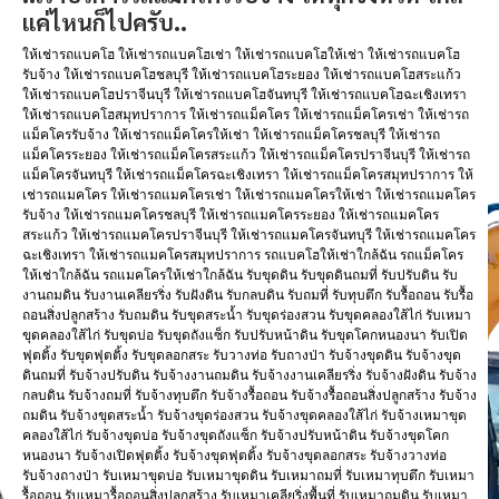
แค่ไหนก็ไปครับ..
ให้เช่ารถแบคโฮ ให้เช่ารถแบคโฮเช่า ให้เช่ารถแบคโฮให้เช่า ให้เช่ารถแบคโฮ
รับจ้าง ให้เช่ารถแบคโฮชลบุรี ให้เช่ารถแบคโฮระยอง ให้เช่ารถแบคโฮสระแก้ว
ให้เช่ารถแบคโฮปราจีนบุรี ให้เช่ารถแบคโฮจันทบุรี ให้เช่ารถแบคโฮฉะเชิงเทรา
ให้เช่ารถแบคโฮสมุทปราการ ให้เช่ารถแม็คโคร ให้เช่ารถแม็คโครเช่า ให้เช่ารถ
แม็คโครรับจ้าง ให้เช่ารถแม็คโครให้เช่า ให้เช่ารถแม็คโครชลบุรี ให้เช่ารถ
แม็คโครระยอง ให้เช่ารถแม็คโครสระแก้ว ให้เช่ารถแม็คโครปราจีนบุรี ให้เช่ารถ
แม็คโครจันทบุรี ให้เช่ารถแม็คโครฉะเชิงเทรา ให้เช่ารถแม็คโครสมุทปราการ ให้
เช่ารถแมคโคร ให้เช่ารถแมคโครเช่า ให้เช่ารถแมคโครให้เช่า ให้เช่ารถแมคโคร
รับจ้าง ให้เช่ารถแมคโครชลบุรี ให้เช่ารถแมคโครระยอง ให้เช่ารถแมคโคร
สระแก้ว ให้เช่ารถแมคโครปราจีนบุรี ให้เช่ารถแมคโครจันทบุรี ให้เช่ารถแมคโคร
ฉะเชิงเทรา ให้เช่ารถแมคโครสมุทปราการ รถแบคโฮให้เช่าใกล้ฉัน รถแม็คโคร
ให้เช่าใกล้ฉัน รถแมคโครให้เช่าใกล้ฉัน รับขุดดิน รับขุดดินถมที่ รับปรับดิน รับ
งานถมดิน รับงานเคลียรริ่ง รับฝังดิน รับกลบดิน รับถมที่ รับทุบตึก รับรื้อถอน รับรื้อ
ถอนสิ่งปลูกสร้าง รับถมดิน รับขุดสระน้ำ รับขุดร่องสวน รับขุดคลองใส้ไก่ รับเหมา
ขุดคลองใส้ไก่ รับขุดบ่อ รับขุดถังแซ็ก รับปรับหน้าดิน รับขุดโคกหนองนา รับเปิด
ฟุตติ้ง รับขุดฟุตติ้ง รับขุดลอกสระ รับวางท่อ รับถางป่า รับจ้างขุดดิน รับจ้างขุด
ดินถมที่ รับจ้างปรับดิน รับจ้างงานถมดิน รับจ้างงานเคลียรริ่ง รับจ้างฝังดิน รับจ้าง
กลบดิน รับจ้างถมที่ รับจ้างทุบตึก รับจ้างรื้อถอน รับจ้างรื้อถอนสิ่งปลูกสร้าง รับจ้าง
ถมดิน รับจ้างขุดสระน้ำ รับจ้างขุดร่องสวน รับจ้างขุดคลองใส้ไก่ รับจ้างเหมาขุด
คลองใส้ไก่ รับจ้างขุดบ่อ รับจ้างขุดถังแซ็ก รับจ้างปรับหน้าดิน รับจ้างขุดโคก
หนองนา รับจ้างเปิดฟุตติ้ง รับจ้างขุดฟุตติ้ง รับจ้างขุดลอกสระ รับจ้างวางท่อ
รับจ้างถางป่า รับเหมาขุดบ่อ รับเหมาขุดดิน รับเหมาถมที่ รับเหมาทุบตึก รับเหมา
รื้อถอน รับเหมารื้อถอนสิ่งปลูกสร้าง รับเหมาเคลียริ่งพื้นที่ รับเหมาถมดิน รับเหมา