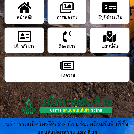
หน้าหลัก
ภาพผลงาน
บัญชีชำระเงิน
เกี่ยวกับเรา
ติดต่อเรา
แผนที่ตั้ง
บทความ
บริการรถแม็คโครให้เช่าทั่วไทย รับถมดินปรับพื้นที่ รื้อ
ถอนสิ่งปลูกสร้าง และ อื่นๆ