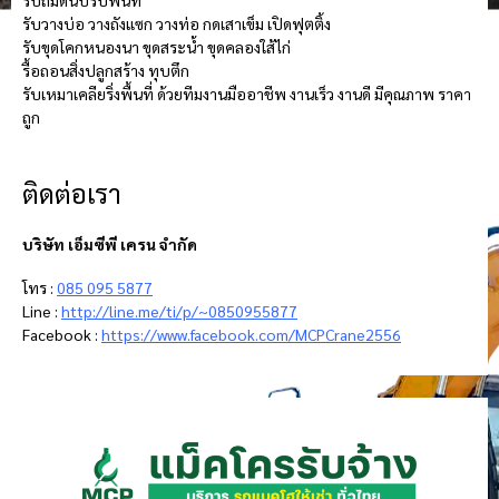
รับถมดินปรับพื้นที่
รับวางบ่อ วางถังแซก วางท่อ กดเสาเข็ม เปิดฟุตติ้ง
รับขุดโคกหนองนา ขุดสระน้ำ ขุดคลองใส้ไก่
รื้อถอนสิ่งปลูกสร้าง ทุบตึก
รับเหมาเคลียริ่งพื้นที่ ด้วยทีมงานมืออาชีพ งานเร็ว งานดี มีคุณภาพ ราคา
ถูก
ติดต่อเรา
บริษัท เอ็มซีพี เครน จำกัด
โทร :
085 095 5877
Line :
http://line.me/ti/p/~0850955877
Facebook :
https://www.facebook.com/MCPCrane2556