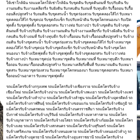
ให้เช่าใกล้ฉัน รถแมคโครให้เช่าใกล้ฉัน รับขุดดิน รับขุดดินถมที่ รับปรับดิน รับ
งานถมดิน รับงานเคลียรริ่ง รับฝังดิน รับกลบดิน รับถมที่ รับทุบตึก รับรื้อถอน รับรื้อ
ถอนสิ่งปลูกสร้าง รับถมดิน รับขุดสระน้ำ รับขุดร่องสวน รับขุดคลองใส้ไก่ รับเหมา
ขุดคลองใส้ไก่ รับขุดบ่อ รับขุดถังแซ็ก รับปรับหน้าดิน รับขุดโคกหนองนา รับเปิด
ฟุตติ้ง รับขุดฟุตติ้ง รับขุดลอกสระ รับวางท่อ รับถางป่า รับจ้างขุดดิน รับจ้างขุด
ดินถมที่ รับจ้างปรับดิน รับจ้างงานถมดิน รับจ้างงานเคลียรริ่ง รับจ้างฝังดิน รับจ้าง
กลบดิน รับจ้างถมที่ รับจ้างทุบตึก รับจ้างรื้อถอน รับจ้างรื้อถอนสิ่งปลูกสร้าง รับจ้าง
ถมดิน รับจ้างขุดสระน้ำ รับจ้างขุดร่องสวน รับจ้างขุดคลองใส้ไก่ รับจ้างเหมาขุด
คลองใส้ไก่ รับจ้างขุดบ่อ รับจ้างขุดถังแซ็ก รับจ้างปรับหน้าดิน รับจ้างขุดโคก
หนองนา รับจ้างเปิดฟุตติ้ง รับจ้างขุดฟุตติ้ง รับจ้างขุดลอกสระ รับจ้างวางท่อ
รับจ้างถางป่า รับเหมาขุดบ่อ รับเหมาขุดดิน รับเหมาถมที่ รับเหมาทุบตึก รับเหมา
รื้อถอน รับเหมารื้อถอนสิ่งปลูกสร้าง รับเหมาเคลียริ่งพื้นที่ รับเหมาถมดิน รับเหมา
ขุดสระ รับเหมาขุดร่องสวน รับเหมาขุดโคกหนองนา รับเหมาขุดลอกสระ รับเหมา
รื้อถอนบ้านอาคาร รับเหมาขุดฟุตติ้ง
รถแม็คโครรับจ้างกรุงเทพ รถแม็คโครรับจ้างเชียงราย รถแม็คโครรับจ้าง
เชียงใหม่ รถแม็คโครรับจ้างน่าน รถแม็คโครรับจ้างพะเยา รถแม็คโครรับจ้างแพร่
รถแม็คโครรับจ้างลำปาง รถแม็คโครรับจ้างลำพูน รถแม็คโครรับจ้างอุตรดิตถ์ รถ
แม็คโครรับจ้างกาฬสินธุ์ รถแม็คโครรับจ้างขอนแก่น รถแม็คโครรับจ้างชัยภูมิ รถ
แม็คโครรับจ้างนครพนม รถแม็คโครรับจ้างนครราชสีมา รถแม็คโครรับจ้าง
บึงกาฬ รถแม็คโครรับจ้างบุรีรัมย์ รถแม็คโครรับจ้างมหาสารคาม รถแม็คโคร
รับจ้างมุกดาหาร รถแม็คโครรับจ้างยโสธร รถแม็คโครรับจ้างร้อยเอ็ด รถแม็คโคร
รับจ้างเลย รถแม็คโครรับจ้างสกลนคร รถแม็คโครรับจ้างสุรินทร์ รถแม็คโคร
รับจ้างศรีสะเกษ รถแม็คโครรับจ้างหนองคาย รถแม็คโครรับจ้างหนองบัวลำภู รถ
แม็คโครรับจ้างอุดรธานี รถแม็คโครรับจ้างอุบลราชธานี รถแม็คโครรับจ้าง