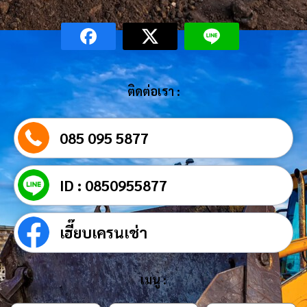
ติดต่อเรา :
085 095 5877
ID : 0850955877
เฮี๊ยบเครนเช่า
เมนู :