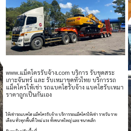
www.แม็คโครรับจ้าง.com บริการ รับขุดสระ
เกาะจันทร์ และ รับเหมาขุดทั่วไทย บริการรถ
แม็คโครให้เช่า รถแบคโฮรับจ้าง แบคโฮรับเหมา
ราคาถูกเป็นกันเอง
ให้เช่ารถแบคโฮ แม็คโครรับจ้าง บริการรถแม็คโครให้เช่า รายวัน ราย
เดือน ทั่วทุกพื้นที่ ใหม่ แรง ทั้งขนาดใหญ่ และ ขนาดเล็ก