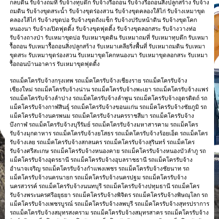
กลบดิน รับจ้างถมที่ รับจ้างทุบตึก รับจ้างรื้อถอน รับจ้างรื้อถอนสิ่งปลูกสร้าง รับจ้าง
ถมดิน รับจ้างขุดสระน้ำ รับจ้างขุดร่องสวน รับจ้างขุดคลองใส้ไก่ รับจ้างเหมาขุด
คลองใส้ไก่ รับจ้างขุดบ่อ รับจ้างขุดถังแซ็ก รับจ้างปรับหน้าดิน รับจ้างขุดโคก
หนองนา รับจ้างเปิดฟุตติ้ง รับจ้างขุดฟุตติ้ง รับจ้างขุดลอกสระ รับจ้างวางท่อ
รับจ้างถางป่า รับเหมาขุดบ่อ รับเหมาขุดดิน รับเหมาถมที่ รับเหมาทุบตึก รับเหมา
รื้อถอน รับเหมารื้อถอนสิ่งปลูกสร้าง รับเหมาเคลียริ่งพื้นที่ รับเหมาถมดิน รับเหมา
ขุดสระ รับเหมาขุดร่องสวน รับเหมาขุดโคกหนองนา รับเหมาขุดลอกสระ รับเหมา
รื้อถอนบ้านอาคาร รับเหมาขุดฟุตติ้ง
รถแม็คโครรับจ้างกรุงเทพ รถแม็คโครรับจ้างเชียงราย รถแม็คโครรับจ้าง
เชียงใหม่ รถแม็คโครรับจ้างน่าน รถแม็คโครรับจ้างพะเยา รถแม็คโครรับจ้างแพร่
รถแม็คโครรับจ้างลำปาง รถแม็คโครรับจ้างลำพูน รถแม็คโครรับจ้างอุตรดิตถ์ รถ
แม็คโครรับจ้างกาฬสินธุ์ รถแม็คโครรับจ้างขอนแก่น รถแม็คโครรับจ้างชัยภูมิ รถ
แม็คโครรับจ้างนครพนม รถแม็คโครรับจ้างนครราชสีมา รถแม็คโครรับจ้าง
บึงกาฬ รถแม็คโครรับจ้างบุรีรัมย์ รถแม็คโครรับจ้างมหาสารคาม รถแม็คโคร
รับจ้างมุกดาหาร รถแม็คโครรับจ้างยโสธร รถแม็คโครรับจ้างร้อยเอ็ด รถแม็คโคร
รับจ้างเลย รถแม็คโครรับจ้างสกลนคร รถแม็คโครรับจ้างสุรินทร์ รถแม็คโคร
รับจ้างศรีสะเกษ รถแม็คโครรับจ้างหนองคาย รถแม็คโครรับจ้างหนองบัวลำภู รถ
แม็คโครรับจ้างอุดรธานี รถแม็คโครรับจ้างอุบลราชธานี รถแม็คโครรับจ้าง
อำนาจเจริญ รถแม็คโครรับจ้างกำแพงเพชร รถแม็คโครรับจ้างชัยนาท รถ
แม็คโครรับจ้างนครนายก รถแม็คโครรับจ้างนครปฐม รถแม็คโครรับจ้าง
นครสวรรค์ รถแม็คโครรับจ้างนนทบุรี รถแม็คโครรับจ้างปทุมธานี รถแม็คโคร
รับจ้างพระนครศรีอยุธยา รถแม็คโครรับจ้างพิจิตร รถแม็คโครรับจ้างพิษณุโลก รถ
แม็คโครรับจ้างเพชรบูรณ์ รถแม็คโครรับจ้างลพบุรี รถแม็คโครรับจ้างสุทรปราการ
รถแม็คโครรับจ้างสมุทรสงคราม รถแม็คโครรับจ้างสมุทรสาคร รถแม็คโครรับจ้าง