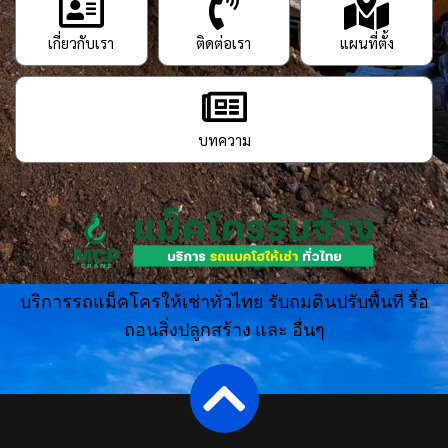
เกี่ยวกับเรา
ติดต่อเรา
แผนที่ตั้ง
บทความ
บริการรถแม็คโครให้เช่าทั่วไทย รับถมดินปรับพื้นที่ รื้อ
ถอนสิ่งปลูกสร้าง และ อื่นๆ