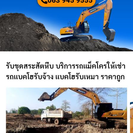
063 945 9555
รับขุดสระสัตหีบ บริการรถแม็คโครให้เช่า
รถแบคโฮรับจ้าง แบคโฮรับเหมา ราคาถูก