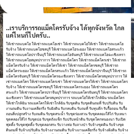
..เราบริการรถแม็คโครรับจ้าง ได้ทุกจังหวัด ไกล
แค่ไหนก็ไปครับ..
ให้เช่ารถแบคโฮ ให้เช่ารถแบคโฮเช่า ให้เช่ารถแบคโฮให้เช่า ให้เช่ารถแบคโฮ
รับจ้าง ให้เช่ารถแบคโฮชลบุรี ให้เช่ารถแบคโฮระยอง ให้เช่ารถแบคโฮสระแก้ว
ให้เช่ารถแบคโฮปราจีนบุรี ให้เช่ารถแบคโฮจันทบุรี ให้เช่ารถแบคโฮฉะเชิงเทรา
ให้เช่ารถแบคโฮสมุทปราการ ให้เช่ารถแม็คโคร ให้เช่ารถแม็คโครเช่า ให้เช่ารถ
แม็คโครรับจ้าง ให้เช่ารถแม็คโครให้เช่า ให้เช่ารถแม็คโครชลบุรี ให้เช่ารถ
แม็คโครระยอง ให้เช่ารถแม็คโครสระแก้ว ให้เช่ารถแม็คโครปราจีนบุรี ให้เช่ารถ
แม็คโครจันทบุรี ให้เช่ารถแม็คโครฉะเชิงเทรา ให้เช่ารถแม็คโครสมุทปราการ ให้
เช่ารถแมคโคร ให้เช่ารถแมคโครเช่า ให้เช่ารถแมคโครให้เช่า ให้เช่ารถแมคโคร
รับจ้าง ให้เช่ารถแมคโครชลบุรี ให้เช่ารถแมคโครระยอง ให้เช่ารถแมคโคร
สระแก้ว ให้เช่ารถแมคโครปราจีนบุรี ให้เช่ารถแมคโครจันทบุรี ให้เช่ารถแมคโคร
ฉะเชิงเทรา ให้เช่ารถแมคโครสมุทปราการ รถแบคโฮให้เช่าใกล้ฉัน รถแม็คโคร
ให้เช่าใกล้ฉัน รถแมคโครให้เช่าใกล้ฉัน รับขุดดิน รับขุดดินถมที่ รับปรับดิน รับ
งานถมดิน รับงานเคลียรริ่ง รับฝังดิน รับกลบดิน รับถมที่ รับทุบตึก รับรื้อถอน รับรื้อ
ถอนสิ่งปลูกสร้าง รับถมดิน รับขุดสระน้ำ รับขุดร่องสวน รับขุดคลองใส้ไก่ รับเหมา
ขุดคลองใส้ไก่ รับขุดบ่อ รับขุดถังแซ็ก รับปรับหน้าดิน รับขุดโคกหนองนา รับเปิด
ฟุตติ้ง รับขุดฟุตติ้ง รับขุดลอกสระ รับวางท่อ รับถางป่า รับจ้างขุดดิน รับจ้างขุด
ดินถมที่ รับจ้างปรับดิน รับจ้างงานถมดิน รับจ้างงานเคลียรริ่ง รับจ้างฝังดิน รับจ้าง