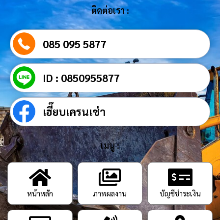
ติดต่อเรา :
085 095 5877
ID : 0850955877
เฮี๊ยบเครนเช่า
เมนู :
หน้าหลัก
ภาพผลงาน
บัญชีชำระเงิน