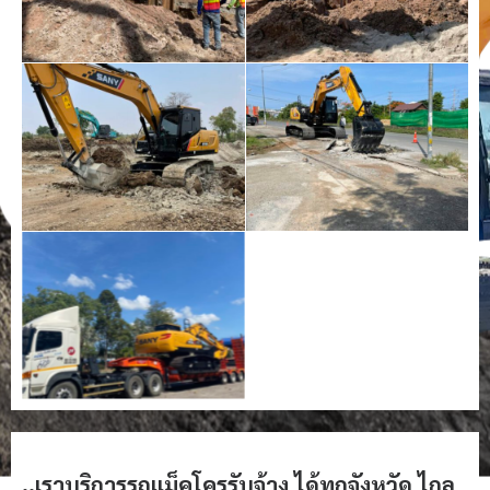
..เราบริการรถแม็คโครรับจ้าง ได้ทุกจังหวัด ไกล