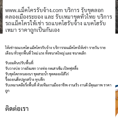
www.แม็คโครรับจ้าง.com บริการ รับขุดลอก
คลองเมืองระยอง และ รับเหมาขุดทั่วไทย บริการ
รถแม็คโครให้เช่า รถแบคโฮรับจ้าง แบคโฮรับ
เหมา ราคาถูกเป็นกันเอง
ให้เช่ารถแบคโฮ แม็คโครรับจ้าง บริการรถแม็คโครให้เช่า รายวัน ราย
เดือน ทั่วทุกพื้นที่ ใหม่ แรง ทั้งขนาดใหญ่ และ ขนาดเล็ก
รับถมดินปรับพื้นที่
รับวางบ่อ วางถังแซก วางท่อ กดเสาเข็ม เปิดฟุตติ้ง
รับขุดโคกหนองนา ขุดสระน้ำ ขุดคลองใส้ไก่
รื้อถอนสิ่งปลูกสร้าง ทุบตึก
รับเหมาเคลียริ่งพื้นที่ ด้วยทีมงานมืออาชีพ งานเร็ว งานดี มีคุณภาพ ราคา
ถูก
ติดต่อเรา