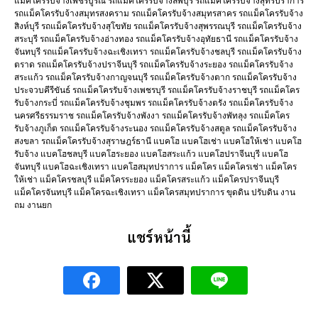
แม็คโครรับจ้างเพชรบูรณ์ รถแม็คโครรับจ้างลพบุรี รถแม็คโครรับจ้างสุทรปราการ
รถแม็คโครรับจ้างสมุทรสงคราม รถแม็คโครรับจ้างสมุทรสาคร รถแม็คโครรับจ้าง
สิงห์บุรี รถแม็คโครรับจ้างสุโขทัย รถแม็คโครรับจ้างสุพรรณบุรี รถแม็คโครรับจ้าง
สระบุรี รถแม็คโครรับจ้างอ่างทอง รถแม็คโครรับจ้างอุทัยธานี รถแม็คโครรับจ้าง
จันทบุรี รถแม็คโครรับจ้างฉะเชิงเทรา รถแม็คโครรับจ้างชลบุรี รถแม็คโครรับจ้าง
ตราด รถแม็คโครรับจ้างปราจีนบุรี รถแม็คโครรับจ้างระยอง รถแม็คโครรับจ้าง
สระแก้ว รถแม็คโครรับจ้างกาญจนบุรี รถแม็คโครรับจ้างตาก รถแม็คโครรับจ้าง
ประจวบคีรีขันธ์ รถแม็คโครรับจ้างเพชรบุรี รถแม็คโครรับจ้างราชบุรี รถแม็คโคร
รับจ้างกระบี่ รถแม็คโครรับจ้างชุมพร รถแม็คโครรับจ้างตรัง รถแม็คโครรับจ้าง
นครศรีธรรมราช รถแม็คโครรับจ้างพังงา รถแม็คโครรับจ้างพัทลุง รถแม็คโคร
รับจ้างภูเก็ต รถแม็คโครรับจ้างระนอง รถแม็คโครรับจ้างสตูล รถแม็คโครรับจ้าง
สงขลา รถแม็คโครรับจ้างสุราษฎร์ธานี แบคโฮ แบคโฮเช่า แบคโฮให้เช่า แบคโฮ
รับจ้าง แบคโฮชลบุรี แบคโฮระยอง แบคโฮสระแก้ว แบคโฮปราจีนบุรี แบคโฮ
จันทบุรี แบคโฮฉะเชิงเทรา แบคโฮสมุทปราการ แม็คโคร แม็คโครเช่า แม็คโคร
ให้เช่า แม็คโครชลบุรี แม็คโครระยอง แม็คโครสระแก้ว แม็คโครปราจีนบุรี
แม็คโครจันทบุรี แม็คโครฉะเชิงเทรา แม็คโครสมุทปราการ ขุดดิน ปรับดิน งาน
ถม งานยก
แชร์หน้านี้