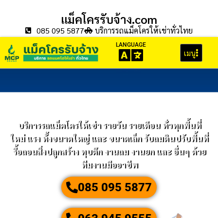
แม็คโครรับจ้าง.com
085 095 5877
บริการรถแม็คโครให้เช่าทั่วไทย
LANGUAGE
เมนู
บริการรถแม็คโครให้เช่า รายวัน รายเดือน ทั่วทุกพื้นที่
ใหม่ แรง ทั้งขนาดใหญ่ และ ขนาดเล็ก รับถมดินปรับพื้นที่
รื้อถอนสิ่งปลูกสร้าง ทุบตึก งานถม งานยก และ อื่นๆ ด้วย
ทีมงานมืออาชีพ
085 095 5877