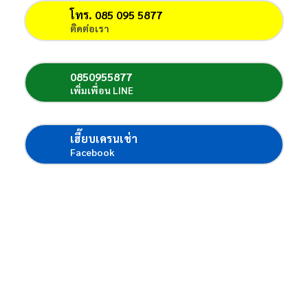
โทร. 085 095 5877
ติดต่อเรา
0850955877
เพิ่มเพื่อน LINE
เฮี๊ยบเครนเช่า
Facebook