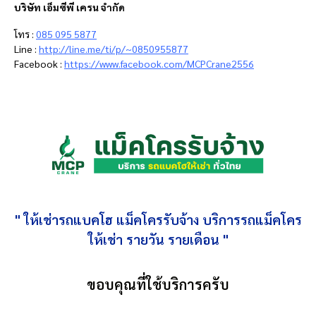
บริษัท เอ็มซีพี เครน จำกัด
โทร :
085 095 5877
Line :
http://line.me/ti/p/~0850955877
Facebook :
https://www.facebook.com/MCPCrane2556
" ให้เช่ารถแบคโฮ แม็คโครรับจ้าง บริการรถแม็คโคร
ให้เช่า รายวัน รายเดือน "
ขอบคุณที่ใช้บริการครับ