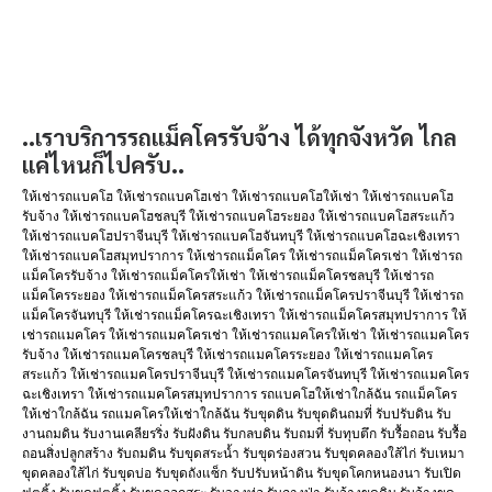
..เราบริการรถแม็คโครรับจ้าง ได้ทุกจังหวัด ไกล
แค่ไหนก็ไปครับ..
ให้เช่ารถแบคโฮ ให้เช่ารถแบคโฮเช่า ให้เช่ารถแบคโฮให้เช่า ให้เช่ารถแบคโฮ
รับจ้าง ให้เช่ารถแบคโฮชลบุรี ให้เช่ารถแบคโฮระยอง ให้เช่ารถแบคโฮสระแก้ว
ให้เช่ารถแบคโฮปราจีนบุรี ให้เช่ารถแบคโฮจันทบุรี ให้เช่ารถแบคโฮฉะเชิงเทรา
ให้เช่ารถแบคโฮสมุทปราการ ให้เช่ารถแม็คโคร ให้เช่ารถแม็คโครเช่า ให้เช่ารถ
แม็คโครรับจ้าง ให้เช่ารถแม็คโครให้เช่า ให้เช่ารถแม็คโครชลบุรี ให้เช่ารถ
แม็คโครระยอง ให้เช่ารถแม็คโครสระแก้ว ให้เช่ารถแม็คโครปราจีนบุรี ให้เช่ารถ
แม็คโครจันทบุรี ให้เช่ารถแม็คโครฉะเชิงเทรา ให้เช่ารถแม็คโครสมุทปราการ ให้
เช่ารถแมคโคร ให้เช่ารถแมคโครเช่า ให้เช่ารถแมคโครให้เช่า ให้เช่ารถแมคโคร
รับจ้าง ให้เช่ารถแมคโครชลบุรี ให้เช่ารถแมคโครระยอง ให้เช่ารถแมคโคร
สระแก้ว ให้เช่ารถแมคโครปราจีนบุรี ให้เช่ารถแมคโครจันทบุรี ให้เช่ารถแมคโคร
ฉะเชิงเทรา ให้เช่ารถแมคโครสมุทปราการ รถแบคโฮให้เช่าใกล้ฉัน รถแม็คโคร
ให้เช่าใกล้ฉัน รถแมคโครให้เช่าใกล้ฉัน รับขุดดิน รับขุดดินถมที่ รับปรับดิน รับ
งานถมดิน รับงานเคลียรริ่ง รับฝังดิน รับกลบดิน รับถมที่ รับทุบตึก รับรื้อถอน รับรื้อ
ถอนสิ่งปลูกสร้าง รับถมดิน รับขุดสระน้ำ รับขุดร่องสวน รับขุดคลองใส้ไก่ รับเหมา
ขุดคลองใส้ไก่ รับขุดบ่อ รับขุดถังแซ็ก รับปรับหน้าดิน รับขุดโคกหนองนา รับเปิด