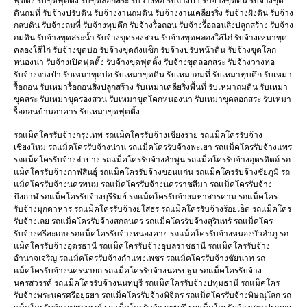
ฟุตติ้ง รับขุดฟุตติ้ง รับขุดลอกสระ รับวางท่อ รับถางป่า รับจ้างขุดดิน รับจ้างขุด
ดินถมที่ รับจ้างปรับดิน รับจ้างงานถมดิน รับจ้างงานเคลียรริ่ง รับจ้างฝังดิน รับจ้าง
กลบดิน รับจ้างถมที่ รับจ้างทุบตึก รับจ้างรื้อถอน รับจ้างรื้อถอนสิ่งปลูกสร้าง รับจ้าง
ถมดิน รับจ้างขุดสระน้ำ รับจ้างขุดร่องสวน รับจ้างขุดคลองใส้ไก่ รับจ้างเหมาขุด
คลองใส้ไก่ รับจ้างขุดบ่อ รับจ้างขุดถังแซ็ก รับจ้างปรับหน้าดิน รับจ้างขุดโคก
หนองนา รับจ้างเปิดฟุตติ้ง รับจ้างขุดฟุตติ้ง รับจ้างขุดลอกสระ รับจ้างวางท่อ
รับจ้างถางป่า รับเหมาขุดบ่อ รับเหมาขุดดิน รับเหมาถมที่ รับเหมาทุบตึก รับเหมา
รื้อถอน รับเหมารื้อถอนสิ่งปลูกสร้าง รับเหมาเคลียริ่งพื้นที่ รับเหมาถมดิน รับเหมา
ขุดสระ รับเหมาขุดร่องสวน รับเหมาขุดโคกหนองนา รับเหมาขุดลอกสระ รับเหมา
รื้อถอนบ้านอาคาร รับเหมาขุดฟุตติ้ง
รถแม็คโครรับจ้างกรุงเทพ รถแม็คโครรับจ้างเชียงราย รถแม็คโครรับจ้าง
เชียงใหม่ รถแม็คโครรับจ้างน่าน รถแม็คโครรับจ้างพะเยา รถแม็คโครรับจ้างแพร่
รถแม็คโครรับจ้างลำปาง รถแม็คโครรับจ้างลำพูน รถแม็คโครรับจ้างอุตรดิตถ์ รถ
แม็คโครรับจ้างกาฬสินธุ์ รถแม็คโครรับจ้างขอนแก่น รถแม็คโครรับจ้างชัยภูมิ รถ
แม็คโครรับจ้างนครพนม รถแม็คโครรับจ้างนครราชสีมา รถแม็คโครรับจ้าง
บึงกาฬ รถแม็คโครรับจ้างบุรีรัมย์ รถแม็คโครรับจ้างมหาสารคาม รถแม็คโคร
รับจ้างมุกดาหาร รถแม็คโครรับจ้างยโสธร รถแม็คโครรับจ้างร้อยเอ็ด รถแม็คโคร
รับจ้างเลย รถแม็คโครรับจ้างสกลนคร รถแม็คโครรับจ้างสุรินทร์ รถแม็คโคร
รับจ้างศรีสะเกษ รถแม็คโครรับจ้างหนองคาย รถแม็คโครรับจ้างหนองบัวลำภู รถ
แม็คโครรับจ้างอุดรธานี รถแม็คโครรับจ้างอุบลราชธานี รถแม็คโครรับจ้าง
อำนาจเจริญ รถแม็คโครรับจ้างกำแพงเพชร รถแม็คโครรับจ้างชัยนาท รถ
แม็คโครรับจ้างนครนายก รถแม็คโครรับจ้างนครปฐม รถแม็คโครรับจ้าง
นครสวรรค์ รถแม็คโครรับจ้างนนทบุรี รถแม็คโครรับจ้างปทุมธานี รถแม็คโคร
รับจ้างพระนครศรีอยุธยา รถแม็คโครรับจ้างพิจิตร รถแม็คโครรับจ้างพิษณุโลก รถ