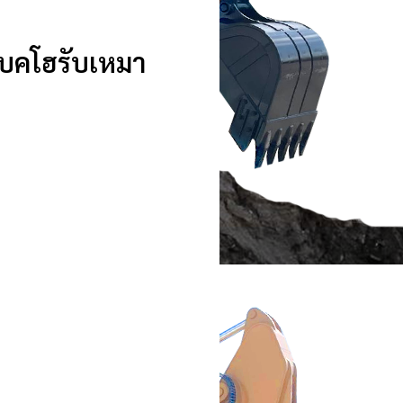
แบคโฮรับเหมา