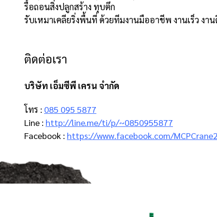
รื้อถอนสิ่งปลูกสร้าง ทุบตึก
รับเหมาเคลียริ่งพื้นที่ ด้วยทีมงานมืออาชีพ งานเร็ว งา
ติดต่อเรา
บริษัท เอ็มซีพี เครน จำกัด
โทร :
085 095 5877
Line :
http://line.me/ti/p/~0850955877
Facebook :
https://www.facebook.com/MCPCrane