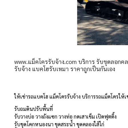
www.แม็คโครรับจ้าง.com บริการ รับขุดลอกค
รับจ้าง แบคโฮรับเหมา ราคาถูกเป็นกันเอง
ให้เช่ารถแบคโฮ แม็คโครรับจ้าง บริการรถแม็คโครให้เช่า
รับถมดินปรับพื้นที่
รับวางบ่อ วางถังแซก วางท่อ กดเสาเข็ม เปิดฟุตติ้ง
รับขุดโคกหนองนา ขุดสระน้ำ ขุดคลองใส้ไก่