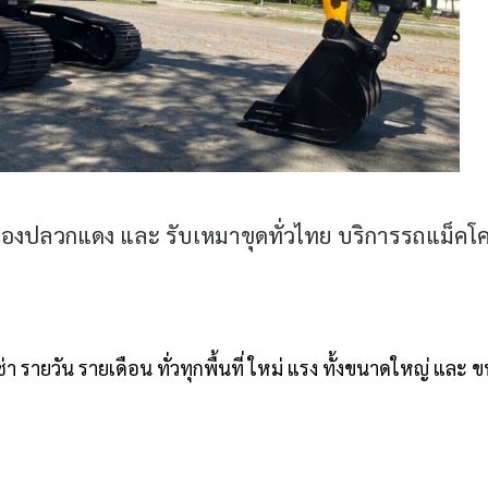
ลองปลวกแดง และ รับเหมาขุดทั่วไทย บริการรถแม็คโค
 รายวัน รายเดือน ทั่วทุกพื้นที่ ใหม่ แรง ทั้งขนาดใหญ่ และ 