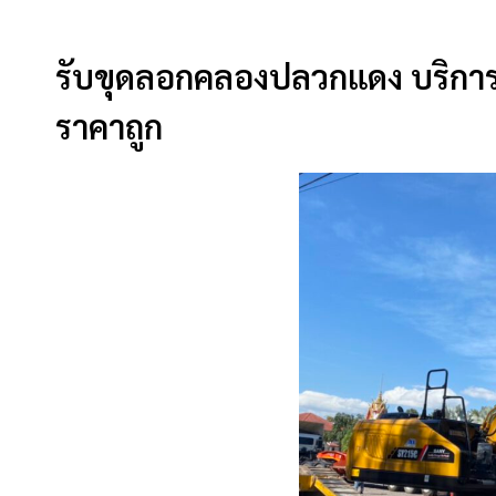
รับขุดลอกคลองปลวกแดง บริการร
ราคาถูก