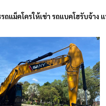
ถแม็คโครให้เช่า รถแบคโฮรับจ้าง 