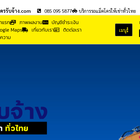
โครรับจ้าง.com
085 095 5877
บริการรถแม็คโครให้เช่าทั่วไทย
้าแรก
ภาพผลงาน
บัญชีชำระเงิน
ogle Maps
เกี่ยวกับเรา
ติดต่อเรา
เมนู
ความ