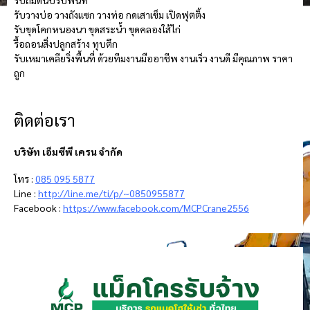
รับถมดินปรับพื้นที่
รับวางบ่อ วางถังแซก วางท่อ กดเสาเข็ม เปิดฟุตติ้ง
รับขุดโคกหนองนา ขุดสระน้ำ ขุดคลองใส้ไก่
รื้อถอนสิ่งปลูกสร้าง ทุบตึก
รับเหมาเคลียริ่งพื้นที่ ด้วยทีมงานมืออาชีพ งานเร็ว งานดี มีคุณภาพ ราคา
ถูก
ติดต่อเรา
บริษัท เอ็มซีพี เครน จำกัด
โทร :
085 095 5877
Line :
http://line.me/ti/p/~0850955877
Facebook :
https://www.facebook.com/MCPCrane2556