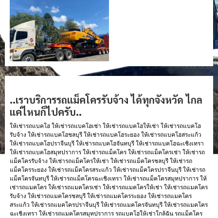
..เราบริการรถแม็คโครรับจ้าง ได้ทุกจังหวัด ไกล
แค่ไหนก็ไปครับ..
ให้เช่ารถแบคโฮ ให้เช่ารถแบคโฮเช่า ให้เช่ารถแบคโฮให้เช่า ให้เช่ารถแบคโฮ
รับจ้าง ให้เช่ารถแบคโฮชลบุรี ให้เช่ารถแบคโฮระยอง ให้เช่ารถแบคโฮสระแก้ว
ให้เช่ารถแบคโฮปราจีนบุรี ให้เช่ารถแบคโฮจันทบุรี ให้เช่ารถแบคโฮฉะเชิงเทรา
ให้เช่ารถแบคโฮสมุทปราการ ให้เช่ารถแม็คโคร ให้เช่ารถแม็คโครเช่า ให้เช่ารถ
แม็คโครรับจ้าง ให้เช่ารถแม็คโครให้เช่า ให้เช่ารถแม็คโครชลบุรี ให้เช่ารถ
แม็คโครระยอง ให้เช่ารถแม็คโครสระแก้ว ให้เช่ารถแม็คโครปราจีนบุรี ให้เช่ารถ
แม็คโครจันทบุรี ให้เช่ารถแม็คโครฉะเชิงเทรา ให้เช่ารถแม็คโครสมุทปราการ ให้
เช่ารถแมคโคร ให้เช่ารถแมคโครเช่า ให้เช่ารถแมคโครให้เช่า ให้เช่ารถแมคโคร
รับจ้าง ให้เช่ารถแมคโครชลบุรี ให้เช่ารถแมคโครระยอง ให้เช่ารถแมคโคร
สระแก้ว ให้เช่ารถแมคโครปราจีนบุรี ให้เช่ารถแมคโครจันทบุรี ให้เช่ารถแมคโคร
ฉะเชิงเทรา ให้เช่ารถแมคโครสมุทปราการ รถแบคโฮให้เช่าใกล้ฉัน รถแม็คโคร