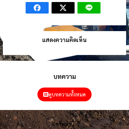
แสดงความคิดเห็น
บทความ
ดูบทความทั้งหมด
แชร์หน้านี้ :