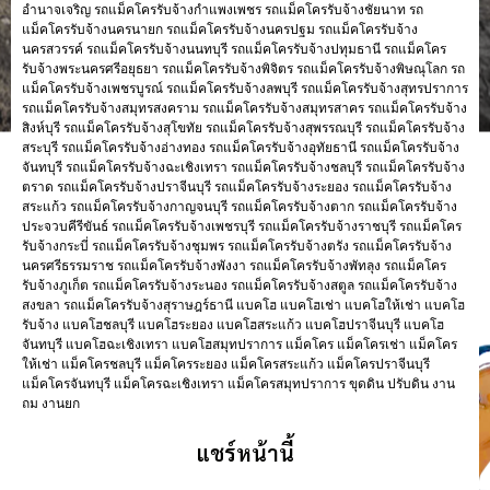
อำนาจเจริญ รถแม็คโครรับจ้างกำแพงเพชร รถแม็คโครรับจ้างชัยนาท รถ
แม็คโครรับจ้างนครนายก รถแม็คโครรับจ้างนครปฐม รถแม็คโครรับจ้าง
นครสวรรค์ รถแม็คโครรับจ้างนนทบุรี รถแม็คโครรับจ้างปทุมธานี รถแม็คโคร
รับจ้างพระนครศรีอยุธยา รถแม็คโครรับจ้างพิจิตร รถแม็คโครรับจ้างพิษณุโลก รถ
แม็คโครรับจ้างเพชรบูรณ์ รถแม็คโครรับจ้างลพบุรี รถแม็คโครรับจ้างสุทรปราการ
รถแม็คโครรับจ้างสมุทรสงคราม รถแม็คโครรับจ้างสมุทรสาคร รถแม็คโครรับจ้าง
สิงห์บุรี รถแม็คโครรับจ้างสุโขทัย รถแม็คโครรับจ้างสุพรรณบุรี รถแม็คโครรับจ้าง
สระบุรี รถแม็คโครรับจ้างอ่างทอง รถแม็คโครรับจ้างอุทัยธานี รถแม็คโครรับจ้าง
จันทบุรี รถแม็คโครรับจ้างฉะเชิงเทรา รถแม็คโครรับจ้างชลบุรี รถแม็คโครรับจ้าง
ตราด รถแม็คโครรับจ้างปราจีนบุรี รถแม็คโครรับจ้างระยอง รถแม็คโครรับจ้าง
สระแก้ว รถแม็คโครรับจ้างกาญจนบุรี รถแม็คโครรับจ้างตาก รถแม็คโครรับจ้าง
ประจวบคีรีขันธ์ รถแม็คโครรับจ้างเพชรบุรี รถแม็คโครรับจ้างราชบุรี รถแม็คโคร
รับจ้างกระบี่ รถแม็คโครรับจ้างชุมพร รถแม็คโครรับจ้างตรัง รถแม็คโครรับจ้าง
นครศรีธรรมราช รถแม็คโครรับจ้างพังงา รถแม็คโครรับจ้างพัทลุง รถแม็คโคร
รับจ้างภูเก็ต รถแม็คโครรับจ้างระนอง รถแม็คโครรับจ้างสตูล รถแม็คโครรับจ้าง
สงขลา รถแม็คโครรับจ้างสุราษฎร์ธานี แบคโฮ แบคโฮเช่า แบคโฮให้เช่า แบคโฮ
รับจ้าง แบคโฮชลบุรี แบคโฮระยอง แบคโฮสระแก้ว แบคโฮปราจีนบุรี แบคโฮ
จันทบุรี แบคโฮฉะเชิงเทรา แบคโฮสมุทปราการ แม็คโคร แม็คโครเช่า แม็คโคร
ให้เช่า แม็คโครชลบุรี แม็คโครระยอง แม็คโครสระแก้ว แม็คโครปราจีนบุรี
แม็คโครจันทบุรี แม็คโครฉะเชิงเทรา แม็คโครสมุทปราการ ขุดดิน ปรับดิน งาน
ถม งานยก
แชร์หน้านี้