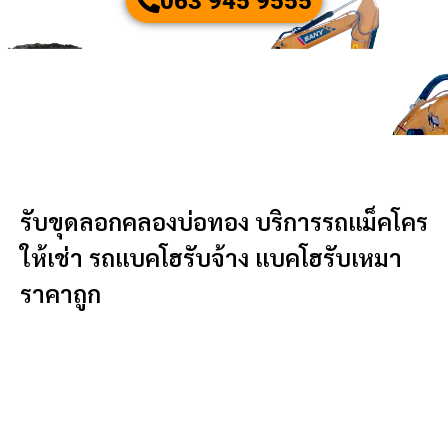
063 945 9555
รับขุดลอกคลองบ่อทอง บริการรถแม็คโคร
ให้เช่า รถแบคโฮรับจ้าง แบคโฮรับเหมา
ราคาถูก