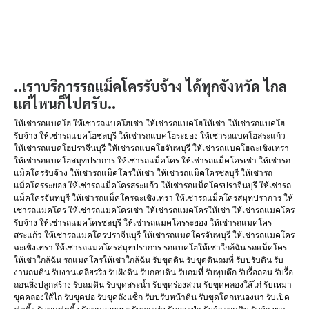
..เราบริการรถแม็คโครรับจ้าง ได้ทุกจังหวัด ไกล
แค่ไหนก็ไปครับ..
ให้เช่ารถแบคโฮ ให้เช่ารถแบคโฮเช่า ให้เช่ารถแบคโฮให้เช่า ให้เช่ารถแบคโฮ
รับจ้าง ให้เช่ารถแบคโฮชลบุรี ให้เช่ารถแบคโฮระยอง ให้เช่ารถแบคโฮสระแก้ว
ให้เช่ารถแบคโฮปราจีนบุรี ให้เช่ารถแบคโฮจันทบุรี ให้เช่ารถแบคโฮฉะเชิงเทรา
ให้เช่ารถแบคโฮสมุทปราการ ให้เช่ารถแม็คโคร ให้เช่ารถแม็คโครเช่า ให้เช่ารถ
แม็คโครรับจ้าง ให้เช่ารถแม็คโครให้เช่า ให้เช่ารถแม็คโครชลบุรี ให้เช่ารถ
แม็คโครระยอง ให้เช่ารถแม็คโครสระแก้ว ให้เช่ารถแม็คโครปราจีนบุรี ให้เช่ารถ
แม็คโครจันทบุรี ให้เช่ารถแม็คโครฉะเชิงเทรา ให้เช่ารถแม็คโครสมุทปราการ ให้
เช่ารถแมคโคร ให้เช่ารถแมคโครเช่า ให้เช่ารถแมคโครให้เช่า ให้เช่ารถแมคโคร
รับจ้าง ให้เช่ารถแมคโครชลบุรี ให้เช่ารถแมคโครระยอง ให้เช่ารถแมคโคร
สระแก้ว ให้เช่ารถแมคโครปราจีนบุรี ให้เช่ารถแมคโครจันทบุรี ให้เช่ารถแมคโคร
ฉะเชิงเทรา ให้เช่ารถแมคโครสมุทปราการ รถแบคโฮให้เช่าใกล้ฉัน รถแม็คโคร
ให้เช่าใกล้ฉัน รถแมคโครให้เช่าใกล้ฉัน รับขุดดิน รับขุดดินถมที่ รับปรับดิน รับ
งานถมดิน รับงานเคลียรริ่ง รับฝังดิน รับกลบดิน รับถมที่ รับทุบตึก รับรื้อถอน รับรื้อ
ถอนสิ่งปลูกสร้าง รับถมดิน รับขุดสระน้ำ รับขุดร่องสวน รับขุดคลองใส้ไก่ รับเหมา
ขุดคลองใส้ไก่ รับขุดบ่อ รับขุดถังแซ็ก รับปรับหน้าดิน รับขุดโคกหนองนา รับเปิด