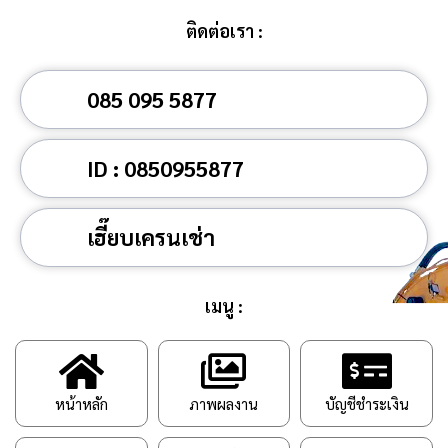
ติดต่อเรา :
085 095 5877
ID : 0850955877
เฮี๊ยบเครนเช่า
เมนู :
หน้าหลัก
ภาพผลงาน
บัญชีชำระเงิน