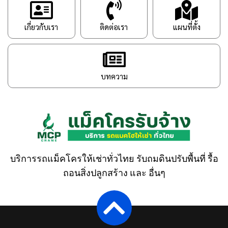
เกี่ยวกับเรา
ติดต่อเรา
แผนที่ตั้ง
บทความ
บริการรถแม็คโครให้เช่าทั่วไทย รับถมดินปรับพื้นที่ รื้อ
ถอนสิ่งปลูกสร้าง และ อื่นๆ