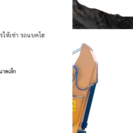
ครให้เช่า รถแบคโฮ
ขนาดเล็ก