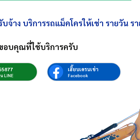
ับจ้าง บริการรถแม็คโครให้เช่า รายวัน รา
ขอบคุณที่ใช้บริการครับ
55877
เฮี๊ยบเครนเช่า
่อน LINE
Facebook