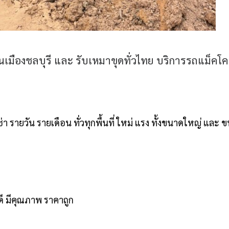
นเมืองชลบุรี และ รับเหมาขุดทั่วไทย บริการรถแม็คโ
 รายวัน รายเดือน ทั่วทุกพื้นที่ ใหม่ แรง ทั้งขนาดใหญ่ และ 
นดี มีคุณภาพ ราคาถูก