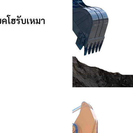
แบคโฮรับเหมา