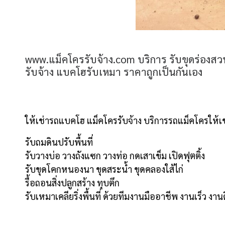
www.แม็คโครรับจ้าง.com บริการ รับขุดร่องสว
รับจ้าง แบคโฮรับเหมา ราคาถูกเป็นกันเอง
ให้เช่ารถแบคโฮ แม็คโครรับจ้าง บริการรถแม็คโครให้เช่า
รับถมดินปรับพื้นที่
รับวางบ่อ วางถังแซก วางท่อ กดเสาเข็ม เปิดฟุตติ้ง
รับขุดโคกหนองนา ขุดสระน้ำ ขุดคลองใส้ไก่
รื้อถอนสิ่งปลูกสร้าง ทุบตึก
รับเหมาเคลียริ่งพื้นที่ ด้วยทีมงานมืออาชีพ งานเร็ว งา