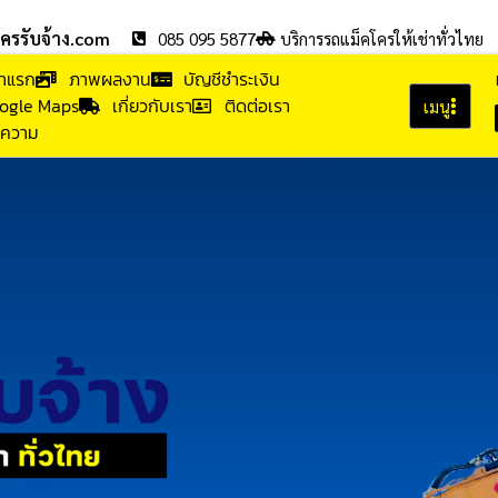
โครรับจ้าง.com
085 095 5877
บริการรถแม็คโครให้เช่าทั่วไทย
้าแรก
ภาพผลงาน
บัญชีชำระเงิน
ogle Maps
เกี่ยวกับเรา
ติดต่อเรา
เมนู
ความ