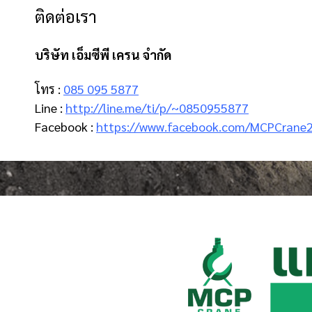
ติดต่อเรา
บริษัท เอ็มซีพี เครน จำกัด
โทร :
085 095 5877
Line :
http://line.me/ti/p/~0850955877
Facebook :
https://www.facebook.com/MCPCrane