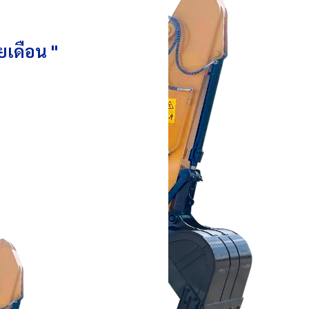
ยเดือน "