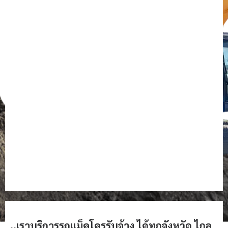
..เราบริการรถแม็คโครรับจ้าง ได้ทุกจังหวัด ไกล