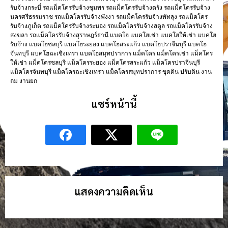
รับจ้างกระบี่ รถแม็คโครรับจ้างชุมพร รถแม็คโครรับจ้างตรัง รถแม็คโครรับจ้าง
นครศรีธรรมราช รถแม็คโครรับจ้างพังงา รถแม็คโครรับจ้างพัทลุง รถแม็คโคร
รับจ้างภูเก็ต รถแม็คโครรับจ้างระนอง รถแม็คโครรับจ้างสตูล รถแม็คโครรับจ้าง
สงขลา รถแม็คโครรับจ้างสุราษฎร์ธานี แบคโฮ แบคโฮเช่า แบคโฮให้เช่า แบคโฮ
รับจ้าง แบคโฮชลบุรี แบคโฮระยอง แบคโฮสระแก้ว แบคโฮปราจีนบุรี แบคโฮ
จันทบุรี แบคโฮฉะเชิงเทรา แบคโฮสมุทปราการ แม็คโคร แม็คโครเช่า แม็คโคร
ให้เช่า แม็คโครชลบุรี แม็คโครระยอง แม็คโครสระแก้ว แม็คโครปราจีนบุรี
แม็คโครจันทบุรี แม็คโครฉะเชิงเทรา แม็คโครสมุทปราการ ขุดดิน ปรับดิน งาน
ถม งานยก
แชร์หน้านี้
แสดงความคิดเห็น