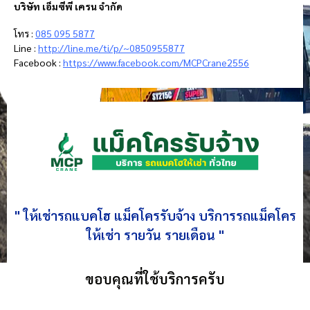
บริษัท เอ็มซีพี เครน จำกัด
โทร :
085 095 5877
Line :
http://line.me/ti/p/~0850955877
Facebook :
https://www.facebook.com/MCPCrane2556
" ให้เช่ารถแบคโฮ แม็คโครรับจ้าง บริการรถแม็คโคร
ให้เช่า รายวัน รายเดือน "
ขอบคุณที่ใช้บริการครับ