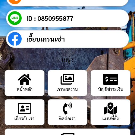
ID : 0850955877
เฮี๊ยบเครนเช่า
เมนู :
หน้าหลัก
ภาพผลงาน
บัญชีชำระเงิน
เกี่ยวกับเรา
ติดต่อเรา
แผนที่ตั้ง