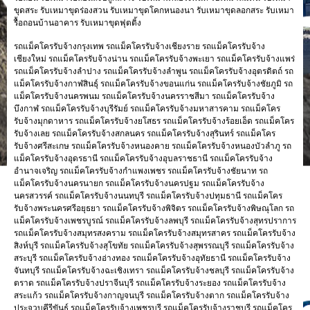
ขุดสระ รับเหมาขุดร่องสวน รับเหมาขุดโคกหนองนา รับเหมาขุดลอกสระ รับเหมา
รื้อถอนบ้านอาคาร รับเหมาขุดฟุตติ้ง
รถแม็คโครรับจ้างกรุงเทพ รถแม็คโครรับจ้างเชียงราย รถแม็คโครรับจ้าง
เชียงใหม่ รถแม็คโครรับจ้างน่าน รถแม็คโครรับจ้างพะเยา รถแม็คโครรับจ้างแพร่
รถแม็คโครรับจ้างลำปาง รถแม็คโครรับจ้างลำพูน รถแม็คโครรับจ้างอุตรดิตถ์ รถ
แม็คโครรับจ้างกาฬสินธุ์ รถแม็คโครรับจ้างขอนแก่น รถแม็คโครรับจ้างชัยภูมิ รถ
แม็คโครรับจ้างนครพนม รถแม็คโครรับจ้างนครราชสีมา รถแม็คโครรับจ้าง
บึงกาฬ รถแม็คโครรับจ้างบุรีรัมย์ รถแม็คโครรับจ้างมหาสารคาม รถแม็คโคร
รับจ้างมุกดาหาร รถแม็คโครรับจ้างยโสธร รถแม็คโครรับจ้างร้อยเอ็ด รถแม็คโคร
รับจ้างเลย รถแม็คโครรับจ้างสกลนคร รถแม็คโครรับจ้างสุรินทร์ รถแม็คโคร
รับจ้างศรีสะเกษ รถแม็คโครรับจ้างหนองคาย รถแม็คโครรับจ้างหนองบัวลำภู รถ
แม็คโครรับจ้างอุดรธานี รถแม็คโครรับจ้างอุบลราชธานี รถแม็คโครรับจ้าง
อำนาจเจริญ รถแม็คโครรับจ้างกำแพงเพชร รถแม็คโครรับจ้างชัยนาท รถ
แม็คโครรับจ้างนครนายก รถแม็คโครรับจ้างนครปฐม รถแม็คโครรับจ้าง
นครสวรรค์ รถแม็คโครรับจ้างนนทบุรี รถแม็คโครรับจ้างปทุมธานี รถแม็คโคร
รับจ้างพระนครศรีอยุธยา รถแม็คโครรับจ้างพิจิตร รถแม็คโครรับจ้างพิษณุโลก รถ
แม็คโครรับจ้างเพชรบูรณ์ รถแม็คโครรับจ้างลพบุรี รถแม็คโครรับจ้างสุทรปราการ
รถแม็คโครรับจ้างสมุทรสงคราม รถแม็คโครรับจ้างสมุทรสาคร รถแม็คโครรับจ้าง
สิงห์บุรี รถแม็คโครรับจ้างสุโขทัย รถแม็คโครรับจ้างสุพรรณบุรี รถแม็คโครรับจ้าง
สระบุรี รถแม็คโครรับจ้างอ่างทอง รถแม็คโครรับจ้างอุทัยธานี รถแม็คโครรับจ้าง
จันทบุรี รถแม็คโครรับจ้างฉะเชิงเทรา รถแม็คโครรับจ้างชลบุรี รถแม็คโครรับจ้าง
ตราด รถแม็คโครรับจ้างปราจีนบุรี รถแม็คโครรับจ้างระยอง รถแม็คโครรับจ้าง
สระแก้ว รถแม็คโครรับจ้างกาญจนบุรี รถแม็คโครรับจ้างตาก รถแม็คโครรับจ้าง
ประจวบคีรีขันธ์ รถแม็คโครรับจ้างเพชรบุรี รถแม็คโครรับจ้างราชบุรี รถแม็คโคร