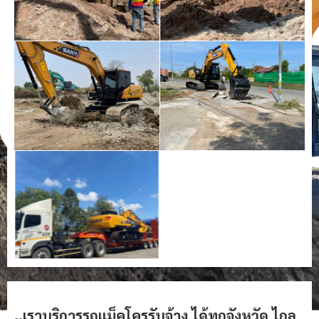
..เราบริการรถแม็คโครรับจ้าง ได้ทุกจังหวัด ไกล