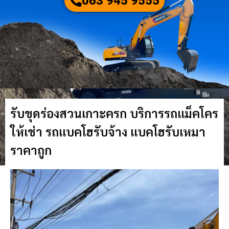
063 945 9555
รับขุดร่องสวนเกาะครก บริการรถแม็คโคร
ให้เช่า รถแบคโฮรับจ้าง แบคโฮรับเหมา
ราคาถูก