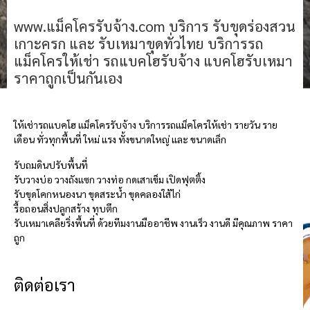
www.แม็คโครรับจ้าง.com บริการ รับขุดร่องสวน
เกาะครก และ รับเหมาขุดทั่วไทย บริการรถ
แม็คโครให้เช่า รถแบคโฮรับจ้าง แบคโฮรับเหมา
ราคาถูกเป็นกันเอง
ให้เช่ารถแบคโฮ แม็คโครรับจ้าง บริการรถแม็คโครให้เช่า รายวัน ราย
เดือน ทั่วทุกพื้นที่ ใหม่ แรง ทั้งขนาดใหญ่ และ ขนาดเล็ก
รับถมดินปรับพื้นที่
รับวางบ่อ วางถังแซก วางท่อ กดเสาเข็ม เปิดฟุตติ้ง
รับขุดโคกหนองนา ขุดสระน้ำ ขุดคลองใส้ไก่
รื้อถอนสิ่งปลูกสร้าง ทุบตึก
รับเหมาเคลียริ่งพื้นที่ ด้วยทีมงานมืออาชีพ งานเร็ว งานดี มีคุณภาพ ราคา
ถูก
ติดต่อเรา