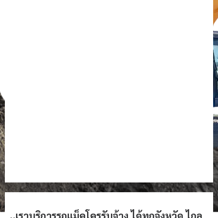
..เราบริการรถแม็คโครรับจ้าง ได้ทุกจังหวัด ไกล