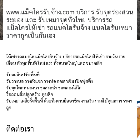
www.แม็คโครรับจ้าง.com บริการ รับขุดร่องสวน
ระยอง และ รับเหมาขุดทั่วไทย บริการรถ
แม็คโครให้เช่า รถแบคโฮรับจ้าง แบคโฮรับเหมา
ราคาถูกเป็นกันเอง
ให้เช่ารถแบคโฮ แม็คโครรับจ้าง บริการรถแม็คโครให้เช่า รายวัน ราย
เดือน ทั่วทุกพื้นที่ ใหม่ แรง ทั้งขนาดใหญ่ และ ขนาดเล็ก
รับถมดินปรับพื้นที่
รับวางบ่อ วางถังแซก วางท่อ กดเสาเข็ม เปิดฟุตติ้ง
รับขุดโคกหนองนา ขุดสระน้ำ ขุดคลองใส้ไก่
รื้อถอนสิ่งปลูกสร้าง ทุบตึก
รับเหมาเคลียริ่งพื้นที่ ด้วยทีมงานมืออาชีพ งานเร็ว งานดี มีคุณภาพ ราคา
ถูก
ติดต่อเรา