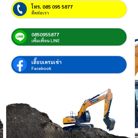
โทร. 085 095 5877
ติดต่อเรา
0850955877
เพิ่มเพื่อน LINE
เฮี๊ยบเครนเช่า
Facebook