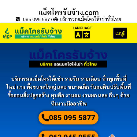
แม็คโครรับจ้าง.com
085 095 5877
บริการรถแม็คโครให้เช่าทั่วไทย
LANGUAGE
เมนู
บริการรถแม็คโครให้เช่า รายวัน รายเดือน ทั่วทุกพื้นที่
ใหม่ แรง ทั้งขนาดใหญ่ และ ขนาดเล็ก รับถมดินปรับพื้นที่
รื้อถอนสิ่งปลูกสร้าง ทุบตึก งานถม งานยก และ อื่นๆ ด้วย
ทีมงานมืออาชีพ
085 095 5877