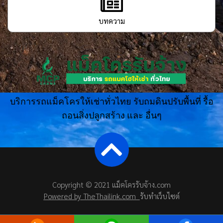
บทความ
บริการรถแม็คโครให้เช่าทั่วไทย รับถมดินปรับพื้นที่ รื้อ
ถอนสิ่งปลูกสร้าง และ อื่นๆ
Copyright © 2021 แม็คโครรับจ้าง.com
Powered by TheThailink.com
รับทำเว็บไซต์