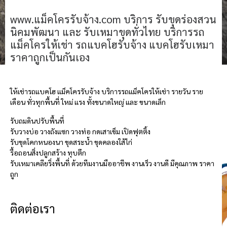
www.แม็คโครรับจ้าง.com บริการ รับขุดร่องสวน
นิคมพัฒนา และ รับเหมาขุดทั่วไทย บริการรถ
แม็คโครให้เช่า รถแบคโฮรับจ้าง แบคโฮรับเหมา
ราคาถูกเป็นกันเอง
ให้เช่ารถแบคโฮ แม็คโครรับจ้าง บริการรถแม็คโครให้เช่า รายวัน ราย
เดือน ทั่วทุกพื้นที่ ใหม่ แรง ทั้งขนาดใหญ่ และ ขนาดเล็ก
รับถมดินปรับพื้นที่
รับวางบ่อ วางถังแซก วางท่อ กดเสาเข็ม เปิดฟุตติ้ง
รับขุดโคกหนองนา ขุดสระน้ำ ขุดคลองใส้ไก่
รื้อถอนสิ่งปลูกสร้าง ทุบตึก
รับเหมาเคลียริ่งพื้นที่ ด้วยทีมงานมืออาชีพ งานเร็ว งานดี มีคุณภาพ ราคา
ถูก
ติดต่อเรา