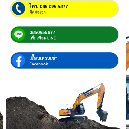
โทร. 085 095 5877
ติดต่อเรา
0850955877
เพิ่มเพื่อน LINE
เฮี๊ยบเครนเช่า
Facebook