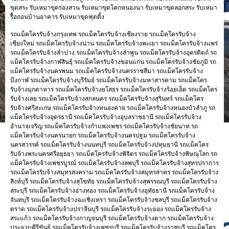
ขุดสระ รับเหมาขุดร่องสวน รับเหมาขุดโคกหนองนา รับเหมาขุดลอกสระ รับเหมา
รื้อถอนบ้านอาคาร รับเหมาขุดฟุตติ้ง
รถแม็คโครรับจ้างกรุงเทพ รถแม็คโครรับจ้างเชียงราย รถแม็คโครรับจ้าง
เชียงใหม่ รถแม็คโครรับจ้างน่าน รถแม็คโครรับจ้างพะเยา รถแม็คโครรับจ้างแพร่
รถแม็คโครรับจ้างลำปาง รถแม็คโครรับจ้างลำพูน รถแม็คโครรับจ้างอุตรดิตถ์ รถ
แม็คโครรับจ้างกาฬสินธุ์ รถแม็คโครรับจ้างขอนแก่น รถแม็คโครรับจ้างชัยภูมิ รถ
แม็คโครรับจ้างนครพนม รถแม็คโครรับจ้างนครราชสีมา รถแม็คโครรับจ้าง
บึงกาฬ รถแม็คโครรับจ้างบุรีรัมย์ รถแม็คโครรับจ้างมหาสารคาม รถแม็คโคร
รับจ้างมุกดาหาร รถแม็คโครรับจ้างยโสธร รถแม็คโครรับจ้างร้อยเอ็ด รถแม็คโคร
รับจ้างเลย รถแม็คโครรับจ้างสกลนคร รถแม็คโครรับจ้างสุรินทร์ รถแม็คโคร
รับจ้างศรีสะเกษ รถแม็คโครรับจ้างหนองคาย รถแม็คโครรับจ้างหนองบัวลำภู รถ
แม็คโครรับจ้างอุดรธานี รถแม็คโครรับจ้างอุบลราชธานี รถแม็คโครรับจ้าง
อำนาจเจริญ รถแม็คโครรับจ้างกำแพงเพชร รถแม็คโครรับจ้างชัยนาท รถ
แม็คโครรับจ้างนครนายก รถแม็คโครรับจ้างนครปฐม รถแม็คโครรับจ้าง
นครสวรรค์ รถแม็คโครรับจ้างนนทบุรี รถแม็คโครรับจ้างปทุมธานี รถแม็คโคร
รับจ้างพระนครศรีอยุธยา รถแม็คโครรับจ้างพิจิตร รถแม็คโครรับจ้างพิษณุโลก รถ
แม็คโครรับจ้างเพชรบูรณ์ รถแม็คโครรับจ้างลพบุรี รถแม็คโครรับจ้างสุทรปราการ
รถแม็คโครรับจ้างสมุทรสงคราม รถแม็คโครรับจ้างสมุทรสาคร รถแม็คโครรับจ้าง
สิงห์บุรี รถแม็คโครรับจ้างสุโขทัย รถแม็คโครรับจ้างสุพรรณบุรี รถแม็คโครรับจ้าง
สระบุรี รถแม็คโครรับจ้างอ่างทอง รถแม็คโครรับจ้างอุทัยธานี รถแม็คโครรับจ้าง
จันทบุรี รถแม็คโครรับจ้างฉะเชิงเทรา รถแม็คโครรับจ้างชลบุรี รถแม็คโครรับจ้าง
ตราด รถแม็คโครรับจ้างปราจีนบุรี รถแม็คโครรับจ้างระยอง รถแม็คโครรับจ้าง
สระแก้ว รถแม็คโครรับจ้างกาญจนบุรี รถแม็คโครรับจ้างตาก รถแม็คโครรับจ้าง
ประจวบคีรีขันธ์ รถแม็คโครรับจ้างเพชรบุรี รถแม็คโครรับจ้างราชบุรี รถแม็คโคร