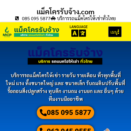
แม็คโครรับจ้าง.com
085 095 5877
บริการรถแม็คโครให้เช่าทั่วไทย
LANGUAGE
เมนู
บริการรถแม็คโครให้เช่า รายวัน รายเดือน ทั่วทุกพื้นที่
ใหม่ แรง ทั้งขนาดใหญ่ และ ขนาดเล็ก รับถมดินปรับพื้นที่
รื้อถอนสิ่งปลูกสร้าง ทุบตึก งานถม งานยก และ อื่นๆ ด้วย
ทีมงานมืออาชีพ
085 095 5877