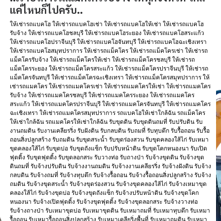
แค่ไหนก็ไปครับ..
ให้เช่ารถแบคโฮ ให้เช่ารถแบคโฮเช่า ให้เช่ารถแบคโฮให้เช่า ให้เช่ารถแบคโฮ
รับจ้าง ให้เช่ารถแบคโฮชลบุรี ให้เช่ารถแบคโฮระยอง ให้เช่ารถแบคโฮสระแก้ว
ให้เช่ารถแบคโฮปราจีนบุรี ให้เช่ารถแบคโฮจันทบุรี ให้เช่ารถแบคโฮฉะเชิงเทรา
ให้เช่ารถแบคโฮสมุทปราการ ให้เช่ารถแม็คโคร ให้เช่ารถแม็คโครเช่า ให้เช่ารถ
แม็คโครรับจ้าง ให้เช่ารถแม็คโครให้เช่า ให้เช่ารถแม็คโครชลบุรี ให้เช่ารถ
แม็คโครระยอง ให้เช่ารถแม็คโครสระแก้ว ให้เช่ารถแม็คโครปราจีนบุรี ให้เช่ารถ
แม็คโครจันทบุรี ให้เช่ารถแม็คโครฉะเชิงเทรา ให้เช่ารถแม็คโครสมุทปราการ ให้
เช่ารถแมคโคร ให้เช่ารถแมคโครเช่า ให้เช่ารถแมคโครให้เช่า ให้เช่ารถแมคโคร
รับจ้าง ให้เช่ารถแมคโครชลบุรี ให้เช่ารถแมคโครระยอง ให้เช่ารถแมคโคร
สระแก้ว ให้เช่ารถแมคโครปราจีนบุรี ให้เช่ารถแมคโครจันทบุรี ให้เช่ารถแมคโคร
ฉะเชิงเทรา ให้เช่ารถแมคโครสมุทปราการ รถแบคโฮให้เช่าใกล้ฉัน รถแม็คโคร
ให้เช่าใกล้ฉัน รถแมคโครให้เช่าใกล้ฉัน รับขุดดิน รับขุดดินถมที่ รับปรับดิน รับ
งานถมดิน รับงานเคลียรริ่ง รับฝังดิน รับกลบดิน รับถมที่ รับทุบตึก รับรื้อถอน รับรื้อ
ถอนสิ่งปลูกสร้าง รับถมดิน รับขุดสระน้ำ รับขุดร่องสวน รับขุดคลองใส้ไก่ รับเหมา
ขุดคลองใส้ไก่ รับขุดบ่อ รับขุดถังแซ็ก รับปรับหน้าดิน รับขุดโคกหนองนา รับเปิด
ฟุตติ้ง รับขุดฟุตติ้ง รับขุดลอกสระ รับวางท่อ รับถางป่า รับจ้างขุดดิน รับจ้างขุด
ดินถมที่ รับจ้างปรับดิน รับจ้างงานถมดิน รับจ้างงานเคลียรริ่ง รับจ้างฝังดิน รับจ้าง
กลบดิน รับจ้างถมที่ รับจ้างทุบตึก รับจ้างรื้อถอน รับจ้างรื้อถอนสิ่งปลูกสร้าง รับจ้าง
ถมดิน รับจ้างขุดสระน้ำ รับจ้างขุดร่องสวน รับจ้างขุดคลองใส้ไก่ รับจ้างเหมาขุด
คลองใส้ไก่ รับจ้างขุดบ่อ รับจ้างขุดถังแซ็ก รับจ้างปรับหน้าดิน รับจ้างขุดโคก
หนองนา รับจ้างเปิดฟุตติ้ง รับจ้างขุดฟุตติ้ง รับจ้างขุดลอกสระ รับจ้างวางท่อ
รับจ้างถางป่า รับเหมาขุดบ่อ รับเหมาขุดดิน รับเหมาถมที่ รับเหมาทุบตึก รับเหมา
รื้อถอน รับเหมารื้อถอนสิ่งปลูกสร้าง รับเหมาเคลียริ่งพื้นที่ รับเหมาถมดิน รับเหมา