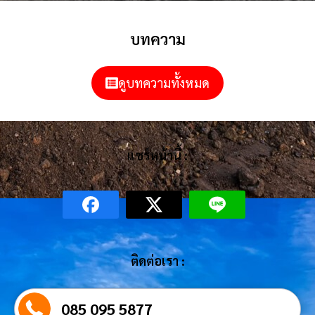
บทความ
ดูบทความทั้งหมด
แชร์หน้านี้ :
ติดต่อเรา :
085 095 5877