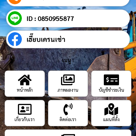
ID : 0850955877
เฮี๊ยบเครนเช่า
เมนู :
หน้าหลัก
ภาพผลงาน
บัญชีชำระเงิน
เกี่ยวกับเรา
ติดต่อเรา
แผนที่ตั้ง