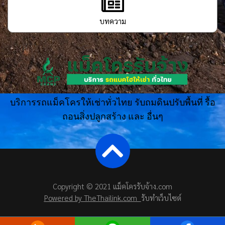
บทความ
บริการรถแม็คโครให้เช่าทั่วไทย รับถมดินปรับพื้นที่ รื้อ
ถอนสิ่งปลูกสร้าง และ อื่นๆ
Copyright © 2021 แม็คโครรับจ้าง.com
Powered by TheThailink.com
รับทำเว็บไซต์