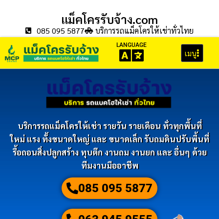
แม็คโครรับจ้าง.com
085 095 5877
บริการรถแม็คโครให้เช่าทั่วไทย
LANGUAGE
เมนู
บริการรถแม็คโครให้เช่า รายวัน รายเดือน ทั่วทุกพื้นที่
ใหม่ แรง ทั้งขนาดใหญ่ และ ขนาดเล็ก รับถมดินปรับพื้นที่
รื้อถอนสิ่งปลูกสร้าง ทุบตึก งานถม งานยก และ อื่นๆ ด้วย
ทีมงานมืออาชีพ
085 095 5877