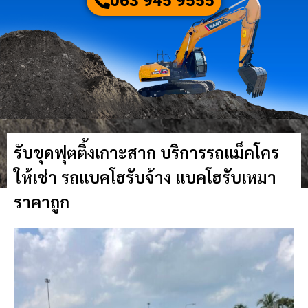
063 945 9555
รับขุดฟุตติ้งเกาะสาก บริการรถแม็คโคร
ให้เช่า รถแบคโฮรับจ้าง แบคโฮรับเหมา
ราคาถูก