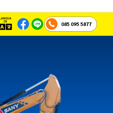
LANGUA
GE
085 095 5877