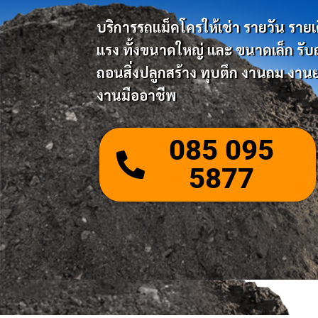
บริการรถแม็คโครให้เช่า รายวัน รายเดือ
แรง ทั้งขนาดใหญ่ และ ขนาดเล็ก รับถมด
ถอนสิ่งปลูกสร้าง ทุบตึก งานถม งานย
งานมืออาชีพ
085 095
5877