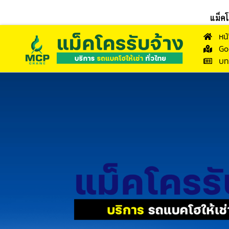
แม็ค
หน
Go
บท