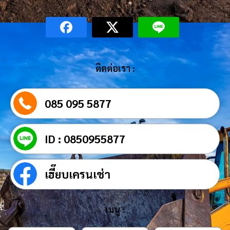
ติดต่อเรา :
085 095 5877
ID : 0850955877
เฮี๊ยบเครนเช่า
เมนู :