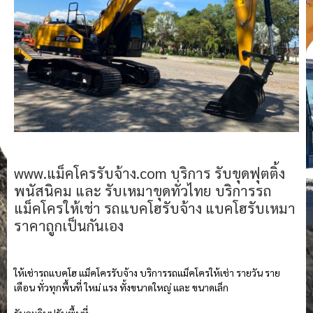
www.แม็คโครรับจ้าง.com บริการ รับขุดฟุตติ้ง
พนัสนิคม และ รับเหมาขุดทั่วไทย บริการรถ
แม็คโครให้เช่า รถแบคโฮรับจ้าง แบคโฮรับเหมา
ราคาถูกเป็นกันเอง
ให้เช่ารถแบคโฮ แม็คโครรับจ้าง บริการรถแม็คโครให้เช่า รายวัน ราย
เดือน ทั่วทุกพื้นที่ ใหม่ แรง ทั้งขนาดใหญ่ และ ขนาดเล็ก