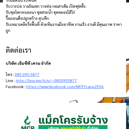
รับถมดินปรับพื้นที่
รับวางบ่อ วางถังแซก วางท่อ กดเสาเข็ม เปิดฟุตติ้ง
รับขุดโคกหนองนา ขุดสระน้ำ ขุดคลองใส้ไก่
รื้อถอนสิ่งปลูกสร้าง ทุบตึก
รับเหมาเคลียริ่งพื้นที่ ด้วยทีมงานมืออาชีพ งานเร็ว งานดี มีคุณภาพ ราคา
ถูก
ติดต่อเรา
บริษัท เอ็มซีพี เครน จำกัด
โทร :
085 095 5877
Line :
http://line.me/ti/p/~0850955877
Facebook :
https://www.facebook.com/MCPCrane2556