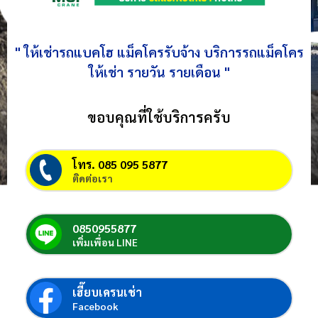
" ให้เช่ารถแบคโฮ แม็คโครรับจ้าง บริการรถแม็คโคร
ให้เช่า รายวัน รายเดือน "
ขอบคุณที่ใช้บริการครับ
โทร. 085 095 5877
ติดต่อเรา
0850955877
เพิ่มเพื่อน LINE
เฮี๊ยบเครนเช่า
Facebook