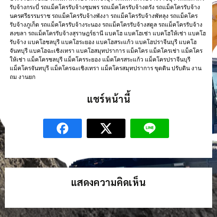
รับจ้างกระบี่ รถแม็คโครรับจ้างชุมพร รถแม็คโครรับจ้างตรัง รถแม็คโครรับจ้าง
นครศรีธรรมราช รถแม็คโครรับจ้างพังงา รถแม็คโครรับจ้างพัทลุง รถแม็คโคร
รับจ้างภูเก็ต รถแม็คโครรับจ้างระนอง รถแม็คโครรับจ้างสตูล รถแม็คโครรับจ้าง
สงขลา รถแม็คโครรับจ้างสุราษฎร์ธานี แบคโฮ แบคโฮเช่า แบคโฮให้เช่า แบคโฮ
รับจ้าง แบคโฮชลบุรี แบคโฮระยอง แบคโฮสระแก้ว แบคโฮปราจีนบุรี แบคโฮ
จันทบุรี แบคโฮฉะเชิงเทรา แบคโฮสมุทปราการ แม็คโคร แม็คโครเช่า แม็คโคร
ให้เช่า แม็คโครชลบุรี แม็คโครระยอง แม็คโครสระแก้ว แม็คโครปราจีนบุรี
แม็คโครจันทบุรี แม็คโครฉะเชิงเทรา แม็คโครสมุทปราการ ขุดดิน ปรับดิน งาน
ถม งานยก
แชร์หน้านี้
แสดงความคิดเห็น