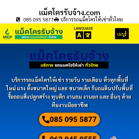
แม็คโครรับจ้าง.com
085 095 5877
บริการรถแม็คโครให้เช่าทั่วไทย
LANGUAGE
เมนู
บริการรถแม็คโครให้เช่า รายวัน รายเดือน ทั่วทุกพื้นที่
ใหม่ แรง ทั้งขนาดใหญ่ และ ขนาดเล็ก รับถมดินปรับพื้นที่
รื้อถอนสิ่งปลูกสร้าง ทุบตึก งานถม งานยก และ อื่นๆ ด้วย
ทีมงานมืออาชีพ
085 095 5877