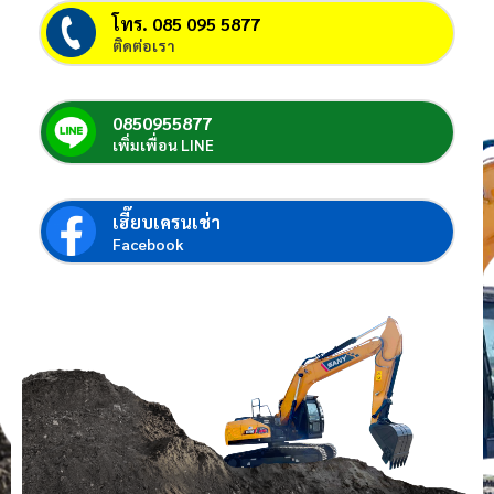
โทร. 085 095 5877
ติดต่อเรา
0850955877
เพิ่มเพื่อน LINE
เฮี๊ยบเครนเช่า
Facebook