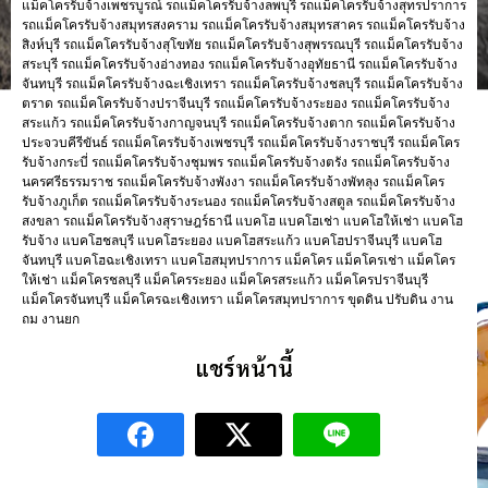
แม็คโครรับจ้างเพชรบูรณ์ รถแม็คโครรับจ้างลพบุรี รถแม็คโครรับจ้างสุทรปราการ
รถแม็คโครรับจ้างสมุทรสงคราม รถแม็คโครรับจ้างสมุทรสาคร รถแม็คโครรับจ้าง
สิงห์บุรี รถแม็คโครรับจ้างสุโขทัย รถแม็คโครรับจ้างสุพรรณบุรี รถแม็คโครรับจ้าง
สระบุรี รถแม็คโครรับจ้างอ่างทอง รถแม็คโครรับจ้างอุทัยธานี รถแม็คโครรับจ้าง
จันทบุรี รถแม็คโครรับจ้างฉะเชิงเทรา รถแม็คโครรับจ้างชลบุรี รถแม็คโครรับจ้าง
ตราด รถแม็คโครรับจ้างปราจีนบุรี รถแม็คโครรับจ้างระยอง รถแม็คโครรับจ้าง
สระแก้ว รถแม็คโครรับจ้างกาญจนบุรี รถแม็คโครรับจ้างตาก รถแม็คโครรับจ้าง
ประจวบคีรีขันธ์ รถแม็คโครรับจ้างเพชรบุรี รถแม็คโครรับจ้างราชบุรี รถแม็คโคร
รับจ้างกระบี่ รถแม็คโครรับจ้างชุมพร รถแม็คโครรับจ้างตรัง รถแม็คโครรับจ้าง
นครศรีธรรมราช รถแม็คโครรับจ้างพังงา รถแม็คโครรับจ้างพัทลุง รถแม็คโคร
รับจ้างภูเก็ต รถแม็คโครรับจ้างระนอง รถแม็คโครรับจ้างสตูล รถแม็คโครรับจ้าง
สงขลา รถแม็คโครรับจ้างสุราษฎร์ธานี แบคโฮ แบคโฮเช่า แบคโฮให้เช่า แบคโฮ
รับจ้าง แบคโฮชลบุรี แบคโฮระยอง แบคโฮสระแก้ว แบคโฮปราจีนบุรี แบคโฮ
จันทบุรี แบคโฮฉะเชิงเทรา แบคโฮสมุทปราการ แม็คโคร แม็คโครเช่า แม็คโคร
ให้เช่า แม็คโครชลบุรี แม็คโครระยอง แม็คโครสระแก้ว แม็คโครปราจีนบุรี
แม็คโครจันทบุรี แม็คโครฉะเชิงเทรา แม็คโครสมุทปราการ ขุดดิน ปรับดิน งาน
ถม งานยก
แชร์หน้านี้