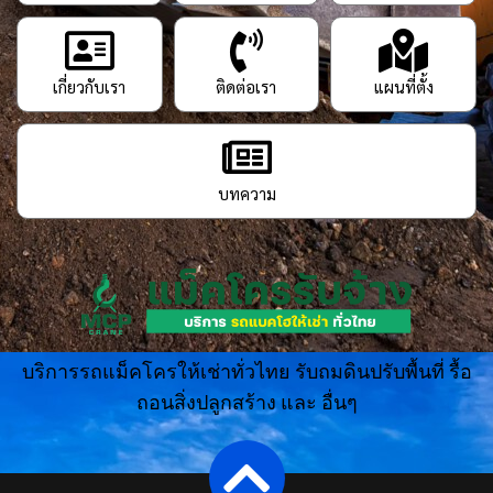
เกี่ยวกับเรา
ติดต่อเรา
แผนที่ตั้ง
บทความ
บริการรถแม็คโครให้เช่าทั่วไทย รับถมดินปรับพื้นที่ รื้อ
ถอนสิ่งปลูกสร้าง และ อื่นๆ