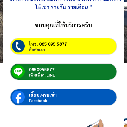
ให้เช่า รายวัน รายเดือน "
ขอบคุณที่ใช้บริการครับ
โทร. 085 095 5877
ติดต่อเรา
0850955877
เพิ่มเพื่อน LINE
เฮี๊ยบเครนเช่า
Facebook