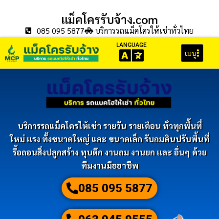
แม็คโครรับจ้าง.com
085 095 5877
บริการรถแม็คโครให้เช่าทั่วไทย
LANGUAGE
เมนู
บริการรถแม็คโครให้เช่า รายวัน รายเดือน ทั่วทุกพื้นที่
ใหม่ แรง ทั้งขนาดใหญ่ และ ขนาดเล็ก รับถมดินปรับพื้นที่
รื้อถอนสิ่งปลูกสร้าง ทุบตึก งานถม งานยก และ อื่นๆ ด้วย
ทีมงานมืออาชีพ
085 095 5877