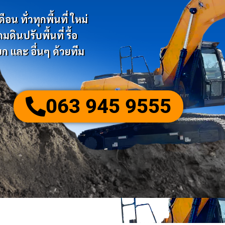
น ทั่วทุกพื้นที่ ใหม่
ินปรับพื้นที่ รื้อ
ก และ อื่นๆ ด้วยทีม
063 945 9555