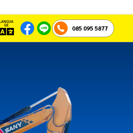
LANGUA
GE
085 095 5877