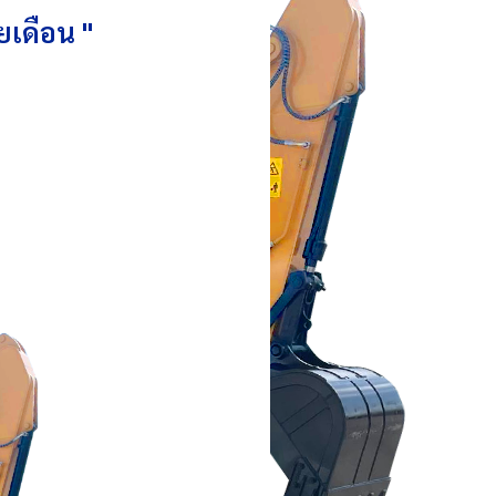
ยเดือน "