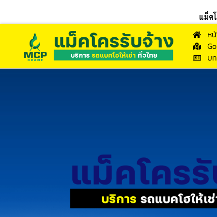
แม็ค
หน
Go
บท