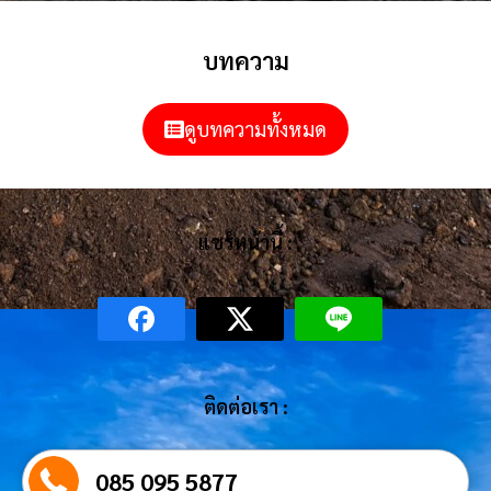
บทความ
ดูบทความทั้งหมด
แชร์หน้านี้ :
ติดต่อเรา :
085 095 5877