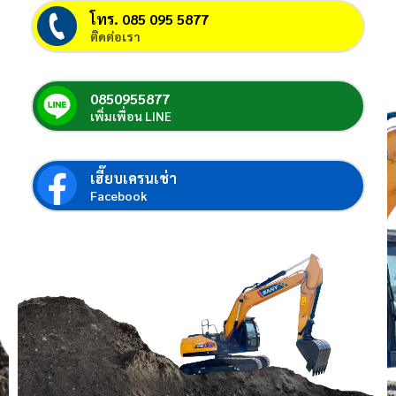
โทร. 085 095 5877
ติดต่อเรา
0850955877
เพิ่มเพื่อน LINE
เฮี๊ยบเครนเช่า
Facebook