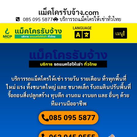
แม็คโครรับจ้าง.com
085 095 5877
บริการรถแม็คโครให้เช่าทั่วไทย
LANGUAGE
เมนู
บริการรถแม็คโครให้เช่า รายวัน รายเดือน ทั่วทุกพื้นที่
ใหม่ แรง ทั้งขนาดใหญ่ และ ขนาดเล็ก รับถมดินปรับพื้นที่
รื้อถอนสิ่งปลูกสร้าง ทุบตึก งานถม งานยก และ อื่นๆ ด้วย
ทีมงานมืออาชีพ
085 095 5877