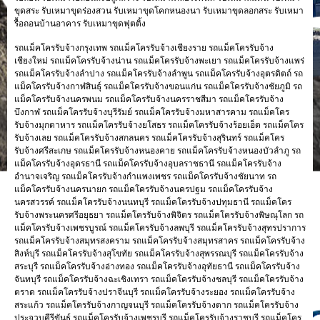
ขุดสระ รับเหมาขุดร่องสวน รับเหมาขุดโคกหนองนา รับเหมาขุดลอกสระ รับเหมา
รื้อถอนบ้านอาคาร รับเหมาขุดฟุตติ้ง
รถแม็คโครรับจ้างกรุงเทพ รถแม็คโครรับจ้างเชียงราย รถแม็คโครรับจ้าง
เชียงใหม่ รถแม็คโครรับจ้างน่าน รถแม็คโครรับจ้างพะเยา รถแม็คโครรับจ้างแพร่
รถแม็คโครรับจ้างลำปาง รถแม็คโครรับจ้างลำพูน รถแม็คโครรับจ้างอุตรดิตถ์ รถ
แม็คโครรับจ้างกาฬสินธุ์ รถแม็คโครรับจ้างขอนแก่น รถแม็คโครรับจ้างชัยภูมิ รถ
แม็คโครรับจ้างนครพนม รถแม็คโครรับจ้างนครราชสีมา รถแม็คโครรับจ้าง
บึงกาฬ รถแม็คโครรับจ้างบุรีรัมย์ รถแม็คโครรับจ้างมหาสารคาม รถแม็คโคร
รับจ้างมุกดาหาร รถแม็คโครรับจ้างยโสธร รถแม็คโครรับจ้างร้อยเอ็ด รถแม็คโคร
รับจ้างเลย รถแม็คโครรับจ้างสกลนคร รถแม็คโครรับจ้างสุรินทร์ รถแม็คโคร
รับจ้างศรีสะเกษ รถแม็คโครรับจ้างหนองคาย รถแม็คโครรับจ้างหนองบัวลำภู รถ
แม็คโครรับจ้างอุดรธานี รถแม็คโครรับจ้างอุบลราชธานี รถแม็คโครรับจ้าง
อำนาจเจริญ รถแม็คโครรับจ้างกำแพงเพชร รถแม็คโครรับจ้างชัยนาท รถ
แม็คโครรับจ้างนครนายก รถแม็คโครรับจ้างนครปฐม รถแม็คโครรับจ้าง
นครสวรรค์ รถแม็คโครรับจ้างนนทบุรี รถแม็คโครรับจ้างปทุมธานี รถแม็คโคร
รับจ้างพระนครศรีอยุธยา รถแม็คโครรับจ้างพิจิตร รถแม็คโครรับจ้างพิษณุโลก รถ
แม็คโครรับจ้างเพชรบูรณ์ รถแม็คโครรับจ้างลพบุรี รถแม็คโครรับจ้างสุทรปราการ
รถแม็คโครรับจ้างสมุทรสงคราม รถแม็คโครรับจ้างสมุทรสาคร รถแม็คโครรับจ้าง
สิงห์บุรี รถแม็คโครรับจ้างสุโขทัย รถแม็คโครรับจ้างสุพรรณบุรี รถแม็คโครรับจ้าง
สระบุรี รถแม็คโครรับจ้างอ่างทอง รถแม็คโครรับจ้างอุทัยธานี รถแม็คโครรับจ้าง
จันทบุรี รถแม็คโครรับจ้างฉะเชิงเทรา รถแม็คโครรับจ้างชลบุรี รถแม็คโครรับจ้าง
ตราด รถแม็คโครรับจ้างปราจีนบุรี รถแม็คโครรับจ้างระยอง รถแม็คโครรับจ้าง
สระแก้ว รถแม็คโครรับจ้างกาญจนบุรี รถแม็คโครรับจ้างตาก รถแม็คโครรับจ้าง
ประจวบคีรีขันธ์ รถแม็คโครรับจ้างเพชรบุรี รถแม็คโครรับจ้างราชบุรี รถแม็คโคร