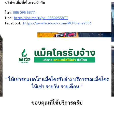
บริษัท เอ็มซีพี เครน จำกัด
โทร :
085 095 5877
Line :
http://line.me/ti/p/~0850955877
Facebook :
https://www.facebook.com/MCPCrane2556
" ให้เช่ารถแบคโฮ แม็คโครรับจ้าง บริการรถแม็คโคร
ให้เช่า รายวัน รายเดือน "
ขอบคุณที่ใช้บริการครับ