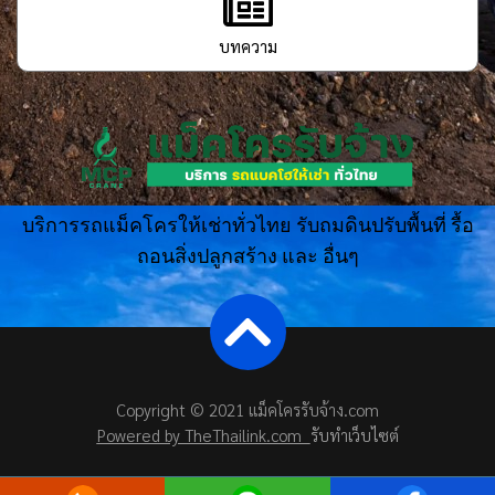
บทความ
บริการรถแม็คโครให้เช่าทั่วไทย รับถมดินปรับพื้นที่ รื้อ
ถอนสิ่งปลูกสร้าง และ อื่นๆ
Copyright © 2021 แม็คโครรับจ้าง.com
Powered by TheThailink.com
รับทำเว็บไซต์