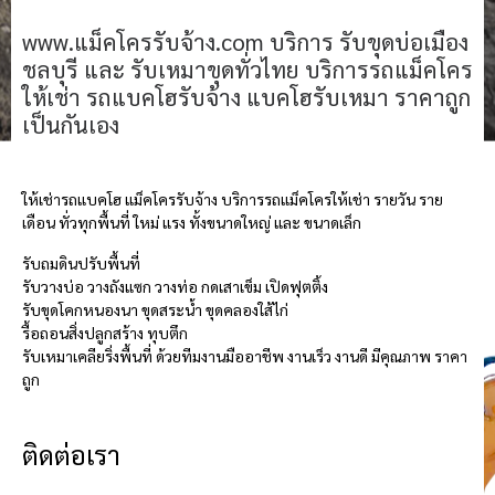
www.แม็คโครรับจ้าง.com บริการ รับขุดบ่อเมือง
ชลบุรี และ รับเหมาขุดทั่วไทย บริการรถแม็คโคร
ให้เช่า รถแบคโฮรับจ้าง แบคโฮรับเหมา ราคาถูก
เป็นกันเอง
ให้เช่ารถแบคโฮ แม็คโครรับจ้าง บริการรถแม็คโครให้เช่า รายวัน ราย
เดือน ทั่วทุกพื้นที่ ใหม่ แรง ทั้งขนาดใหญ่ และ ขนาดเล็ก
รับถมดินปรับพื้นที่
รับวางบ่อ วางถังแซก วางท่อ กดเสาเข็ม เปิดฟุตติ้ง
รับขุดโคกหนองนา ขุดสระน้ำ ขุดคลองใส้ไก่
รื้อถอนสิ่งปลูกสร้าง ทุบตึก
รับเหมาเคลียริ่งพื้นที่ ด้วยทีมงานมืออาชีพ งานเร็ว งานดี มีคุณภาพ ราคา
ถูก
ติดต่อเรา