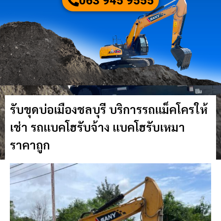
063 945 9555
รับขุดบ่อเมืองชลบุรี บริการรถแม็คโครให้
เช่า รถแบคโฮรับจ้าง แบคโฮรับเหมา
ราคาถูก