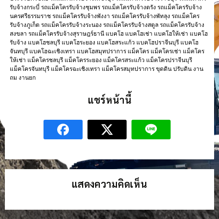
รับจ้างกระบี่ รถแม็คโครรับจ้างชุมพร รถแม็คโครรับจ้างตรัง รถแม็คโครรับจ้าง
นครศรีธรรมราช รถแม็คโครรับจ้างพังงา รถแม็คโครรับจ้างพัทลุง รถแม็คโคร
รับจ้างภูเก็ต รถแม็คโครรับจ้างระนอง รถแม็คโครรับจ้างสตูล รถแม็คโครรับจ้าง
สงขลา รถแม็คโครรับจ้างสุราษฎร์ธานี แบคโฮ แบคโฮเช่า แบคโฮให้เช่า แบคโฮ
รับจ้าง แบคโฮชลบุรี แบคโฮระยอง แบคโฮสระแก้ว แบคโฮปราจีนบุรี แบคโฮ
จันทบุรี แบคโฮฉะเชิงเทรา แบคโฮสมุทปราการ แม็คโคร แม็คโครเช่า แม็คโคร
ให้เช่า แม็คโครชลบุรี แม็คโครระยอง แม็คโครสระแก้ว แม็คโครปราจีนบุรี
แม็คโครจันทบุรี แม็คโครฉะเชิงเทรา แม็คโครสมุทปราการ ขุดดิน ปรับดิน งาน
ถม งานยก
แชร์หน้านี้
แสดงความคิดเห็น