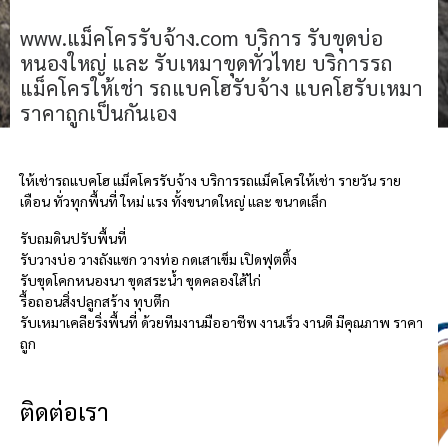
www.แม็คโครรับจ้าง.com บริการ รับขุดบ่อ
หนองใหญ่ และ รับเหมาขุดทั่วไทย บริการรถ
แม็คโครให้เช่า รถแบคโฮรับจ้าง แบคโฮรับเหมา
ราคาถูกเป็นกันเอง
ให้เช่ารถแบคโฮ แม็คโครรับจ้าง บริการรถแม็คโครให้เช่า รายวัน ราย
เดือน ทั่วทุกพื้นที่ ใหม่ แรง ทั้งขนาดใหญ่ และ ขนาดเล็ก
รับถมดินปรับพื้นที่
รับวางบ่อ วางถังแซก วางท่อ กดเสาเข็ม เปิดฟุตติ้ง
รับขุดโคกหนองนา ขุดสระน้ำ ขุดคลองใส้ไก่
รื้อถอนสิ่งปลูกสร้าง ทุบตึก
รับเหมาเคลียริ่งพื้นที่ ด้วยทีมงานมืออาชีพ งานเร็ว งานดี มีคุณภาพ ราคา
ถูก
ติดต่อเรา