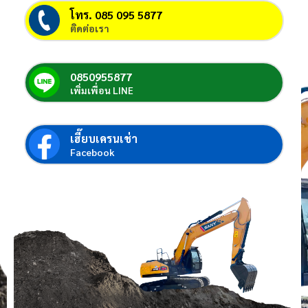
โทร. 085 095 5877
ติดต่อเรา
0850955877
เพิ่มเพื่อน LINE
เฮี๊ยบเครนเช่า
Facebook