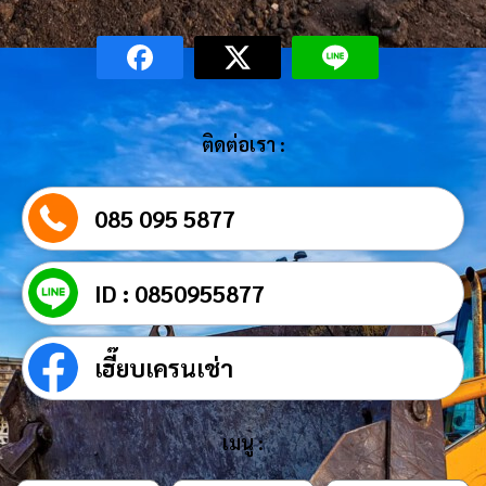
ติดต่อเรา :
085 095 5877
ID : 0850955877
เฮี๊ยบเครนเช่า
เมนู :