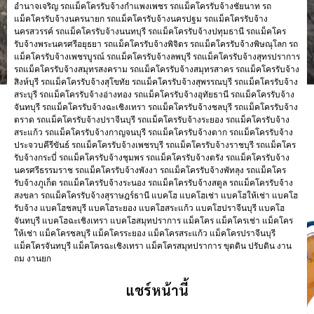
อำนาจเจริญ รถแม็คโครรับจ้างกำแพงเพชร รถแม็คโครรับจ้างชัยนาท รถ
แม็คโครรับจ้างนครนายก รถแม็คโครรับจ้างนครปฐม รถแม็คโครรับจ้าง
นครสวรรค์ รถแม็คโครรับจ้างนนทบุรี รถแม็คโครรับจ้างปทุมธานี รถแม็คโคร
รับจ้างพระนครศรีอยุธยา รถแม็คโครรับจ้างพิจิตร รถแม็คโครรับจ้างพิษณุโลก รถ
แม็คโครรับจ้างเพชรบูรณ์ รถแม็คโครรับจ้างลพบุรี รถแม็คโครรับจ้างสุทรปราการ
รถแม็คโครรับจ้างสมุทรสงคราม รถแม็คโครรับจ้างสมุทรสาคร รถแม็คโครรับจ้าง
สิงห์บุรี รถแม็คโครรับจ้างสุโขทัย รถแม็คโครรับจ้างสุพรรณบุรี รถแม็คโครรับจ้าง
สระบุรี รถแม็คโครรับจ้างอ่างทอง รถแม็คโครรับจ้างอุทัยธานี รถแม็คโครรับจ้าง
จันทบุรี รถแม็คโครรับจ้างฉะเชิงเทรา รถแม็คโครรับจ้างชลบุรี รถแม็คโครรับจ้าง
ตราด รถแม็คโครรับจ้างปราจีนบุรี รถแม็คโครรับจ้างระยอง รถแม็คโครรับจ้าง
สระแก้ว รถแม็คโครรับจ้างกาญจนบุรี รถแม็คโครรับจ้างตาก รถแม็คโครรับจ้าง
ประจวบคีรีขันธ์ รถแม็คโครรับจ้างเพชรบุรี รถแม็คโครรับจ้างราชบุรี รถแม็คโคร
รับจ้างกระบี่ รถแม็คโครรับจ้างชุมพร รถแม็คโครรับจ้างตรัง รถแม็คโครรับจ้าง
นครศรีธรรมราช รถแม็คโครรับจ้างพังงา รถแม็คโครรับจ้างพัทลุง รถแม็คโคร
รับจ้างภูเก็ต รถแม็คโครรับจ้างระนอง รถแม็คโครรับจ้างสตูล รถแม็คโครรับจ้าง
สงขลา รถแม็คโครรับจ้างสุราษฎร์ธานี แบคโฮ แบคโฮเช่า แบคโฮให้เช่า แบคโฮ
รับจ้าง แบคโฮชลบุรี แบคโฮระยอง แบคโฮสระแก้ว แบคโฮปราจีนบุรี แบคโฮ
จันทบุรี แบคโฮฉะเชิงเทรา แบคโฮสมุทปราการ แม็คโคร แม็คโครเช่า แม็คโคร
ให้เช่า แม็คโครชลบุรี แม็คโครระยอง แม็คโครสระแก้ว แม็คโครปราจีนบุรี
แม็คโครจันทบุรี แม็คโครฉะเชิงเทรา แม็คโครสมุทปราการ ขุดดิน ปรับดิน งาน
ถม งานยก
แชร์หน้านี้