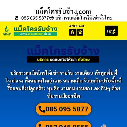
แม็คโครรับจ้าง.com
085 095 5877
บริการรถแม็คโครให้เช่าทั่วไทย
LANGUAGE
เมนู
บริการรถแม็คโครให้เช่า รายวัน รายเดือน ทั่วทุกพื้นที่
ใหม่ แรง ทั้งขนาดใหญ่ และ ขนาดเล็ก รับถมดินปรับพื้นที่
รื้อถอนสิ่งปลูกสร้าง ทุบตึก งานถม งานยก และ อื่นๆ ด้วย
ทีมงานมืออาชีพ
085 095 5877