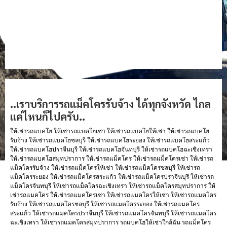
..เราบริการรถแม็คโครรับจ้าง ได้ทุกจังหวัด ไกล
แค่ไหนก็ไปครับ..
ให้เช่ารถแบคโฮ ให้เช่ารถแบคโฮเช่า ให้เช่ารถแบคโฮให้เช่า ให้เช่ารถแบคโฮ
รับจ้าง ให้เช่ารถแบคโฮชลบุรี ให้เช่ารถแบคโฮระยอง ให้เช่ารถแบคโฮสระแก้ว
ให้เช่ารถแบคโฮปราจีนบุรี ให้เช่ารถแบคโฮจันทบุรี ให้เช่ารถแบคโฮฉะเชิงเทรา
ให้เช่ารถแบคโฮสมุทปราการ ให้เช่ารถแม็คโคร ให้เช่ารถแม็คโครเช่า ให้เช่ารถ
แม็คโครรับจ้าง ให้เช่ารถแม็คโครให้เช่า ให้เช่ารถแม็คโครชลบุรี ให้เช่ารถ
แม็คโครระยอง ให้เช่ารถแม็คโครสระแก้ว ให้เช่ารถแม็คโครปราจีนบุรี ให้เช่ารถ
แม็คโครจันทบุรี ให้เช่ารถแม็คโครฉะเชิงเทรา ให้เช่ารถแม็คโครสมุทปราการ ให้
เช่ารถแมคโคร ให้เช่ารถแมคโครเช่า ให้เช่ารถแมคโครให้เช่า ให้เช่ารถแมคโคร
รับจ้าง ให้เช่ารถแมคโครชลบุรี ให้เช่ารถแมคโครระยอง ให้เช่ารถแมคโคร
สระแก้ว ให้เช่ารถแมคโครปราจีนบุรี ให้เช่ารถแมคโครจันทบุรี ให้เช่ารถแมคโคร
ฉะเชิงเทรา ให้เช่ารถแมคโครสมุทปราการ รถแบคโฮให้เช่าใกล้ฉัน รถแม็คโคร