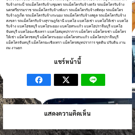
รับจ้างกระบี่ รถแม็คโครรับจ้างชุมพร รถแม็คโครรับจ้างตรัง รถแม็คโครรับจ้าง
นครศรีธรรมราช รถแม็คโครรับจ้างพังงา รถแม็คโครรับจ้างพัทลุง รถแม็คโคร
รับจ้างภูเก็ต รถแม็คโครรับจ้างระนอง รถแม็คโครรับจ้างสตูล รถแม็คโครรับจ้าง
สงขลา รถแม็คโครรับจ้างสุราษฎร์ธานี แบคโฮ แบคโฮเช่า แบคโฮให้เช่า แบคโฮ
รับจ้าง แบคโฮชลบุรี แบคโฮระยอง แบคโฮสระแก้ว แบคโฮปราจีนบุรี แบคโฮ
จันทบุรี แบคโฮฉะเชิงเทรา แบคโฮสมุทปราการ แม็คโคร แม็คโครเช่า แม็คโคร
ให้เช่า แม็คโครชลบุรี แม็คโครระยอง แม็คโครสระแก้ว แม็คโครปราจีนบุรี
แม็คโครจันทบุรี แม็คโครฉะเชิงเทรา แม็คโครสมุทปราการ ขุดดิน ปรับดิน งาน
ถม งานยก
แชร์หน้านี้
แสดงความคิดเห็น