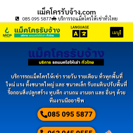
แม็คโครรับจ้าง.com
085 095 5877
บริการรถแม็คโครให้เช่าทั่วไทย
LANGUAGE
เมนู
บริการรถแม็คโครให้เช่า รายวัน รายเดือน ทั่วทุกพื้นที่
ใหม่ แรง ทั้งขนาดใหญ่ และ ขนาดเล็ก รับถมดินปรับพื้นที่
รื้อถอนสิ่งปลูกสร้าง ทุบตึก งานถม งานยก และ อื่นๆ ด้วย
ทีมงานมืออาชีพ
085 095 5877