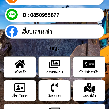
ID : 0850955877
เฮี๊ยบเครนเช่า
เมนู :
หน้าหลัก
ภาพผลงาน
บัญชีชำระเงิน
เกี่ยวกับเรา
ติดต่อเรา
แผนที่ตั้ง