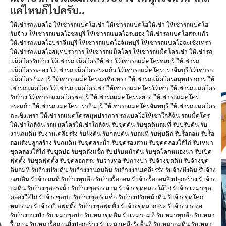
แค่ไหนก็ไปครับ..
ให้เช่ารถแบคโฮ ให้เช่ารถแบคโฮเช่า ให้เช่ารถแบคโฮให้เช่า ให้เช่ารถแบคโฮ
รับจ้าง ให้เช่ารถแบคโฮชลบุรี ให้เช่ารถแบคโฮระยอง ให้เช่ารถแบคโฮสระแก้ว
ให้เช่ารถแบคโฮปราจีนบุรี ให้เช่ารถแบคโฮจันทบุรี ให้เช่ารถแบคโฮฉะเชิงเทรา
ให้เช่ารถแบคโฮสมุทปราการ ให้เช่ารถแม็คโคร ให้เช่ารถแม็คโครเช่า ให้เช่ารถ
แม็คโครรับจ้าง ให้เช่ารถแม็คโครให้เช่า ให้เช่ารถแม็คโครชลบุรี ให้เช่ารถ
แม็คโครระยอง ให้เช่ารถแม็คโครสระแก้ว ให้เช่ารถแม็คโครปราจีนบุรี ให้เช่ารถ
แม็คโครจันทบุรี ให้เช่ารถแม็คโครฉะเชิงเทรา ให้เช่ารถแม็คโครสมุทปราการ ให้
เช่ารถแมคโคร ให้เช่ารถแมคโครเช่า ให้เช่ารถแมคโครให้เช่า ให้เช่ารถแมคโคร
รับจ้าง ให้เช่ารถแมคโครชลบุรี ให้เช่ารถแมคโครระยอง ให้เช่ารถแมคโคร
สระแก้ว ให้เช่ารถแมคโครปราจีนบุรี ให้เช่ารถแมคโครจันทบุรี ให้เช่ารถแมคโคร
ฉะเชิงเทรา ให้เช่ารถแมคโครสมุทปราการ รถแบคโฮให้เช่าใกล้ฉัน รถแม็คโคร
ให้เช่าใกล้ฉัน รถแมคโครให้เช่าใกล้ฉัน รับขุดดิน รับขุดดินถมที่ รับปรับดิน รับ
งานถมดิน รับงานเคลียรริ่ง รับฝังดิน รับกลบดิน รับถมที่ รับทุบตึก รับรื้อถอน รับรื้อ
ถอนสิ่งปลูกสร้าง รับถมดิน รับขุดสระน้ำ รับขุดร่องสวน รับขุดคลองใส้ไก่ รับเหมา
ขุดคลองใส้ไก่ รับขุดบ่อ รับขุดถังแซ็ก รับปรับหน้าดิน รับขุดโคกหนองนา รับเปิด
ฟุตติ้ง รับขุดฟุตติ้ง รับขุดลอกสระ รับวางท่อ รับถางป่า รับจ้างขุดดิน รับจ้างขุด
ดินถมที่ รับจ้างปรับดิน รับจ้างงานถมดิน รับจ้างงานเคลียรริ่ง รับจ้างฝังดิน รับจ้าง
กลบดิน รับจ้างถมที่ รับจ้างทุบตึก รับจ้างรื้อถอน รับจ้างรื้อถอนสิ่งปลูกสร้าง รับจ้าง
ถมดิน รับจ้างขุดสระน้ำ รับจ้างขุดร่องสวน รับจ้างขุดคลองใส้ไก่ รับจ้างเหมาขุด
คลองใส้ไก่ รับจ้างขุดบ่อ รับจ้างขุดถังแซ็ก รับจ้างปรับหน้าดิน รับจ้างขุดโคก
หนองนา รับจ้างเปิดฟุตติ้ง รับจ้างขุดฟุตติ้ง รับจ้างขุดลอกสระ รับจ้างวางท่อ
รับจ้างถางป่า รับเหมาขุดบ่อ รับเหมาขุดดิน รับเหมาถมที่ รับเหมาทุบตึก รับเหมา
รื้อถอน รับเหมารื้อถอนสิ่งปลูกสร้าง รับเหมาเคลียริ่งพื้นที่ รับเหมาถมดิน รับเหมา