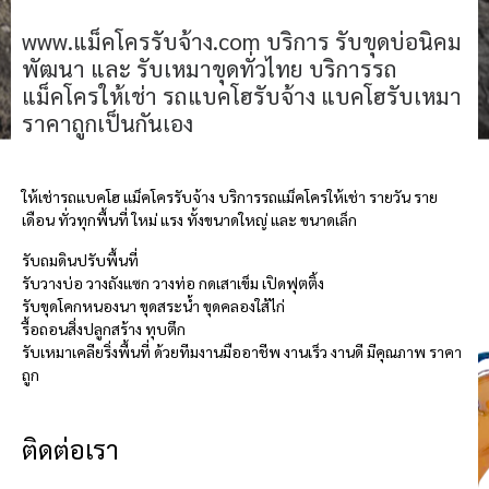
www.แม็คโครรับจ้าง.com บริการ รับขุดบ่อนิคม
พัฒนา และ รับเหมาขุดทั่วไทย บริการรถ
แม็คโครให้เช่า รถแบคโฮรับจ้าง แบคโฮรับเหมา
ราคาถูกเป็นกันเอง
ให้เช่ารถแบคโฮ แม็คโครรับจ้าง บริการรถแม็คโครให้เช่า รายวัน ราย
เดือน ทั่วทุกพื้นที่ ใหม่ แรง ทั้งขนาดใหญ่ และ ขนาดเล็ก
รับถมดินปรับพื้นที่
รับวางบ่อ วางถังแซก วางท่อ กดเสาเข็ม เปิดฟุตติ้ง
รับขุดโคกหนองนา ขุดสระน้ำ ขุดคลองใส้ไก่
รื้อถอนสิ่งปลูกสร้าง ทุบตึก
รับเหมาเคลียริ่งพื้นที่ ด้วยทีมงานมืออาชีพ งานเร็ว งานดี มีคุณภาพ ราคา
ถูก
ติดต่อเรา