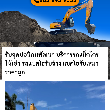
063 945 9555
รับขุดบ่อนิคมพัฒนา บริการรถแม็คโคร
ให้เช่า รถแบคโฮรับจ้าง แบคโฮรับเหมา
ราคาถูก