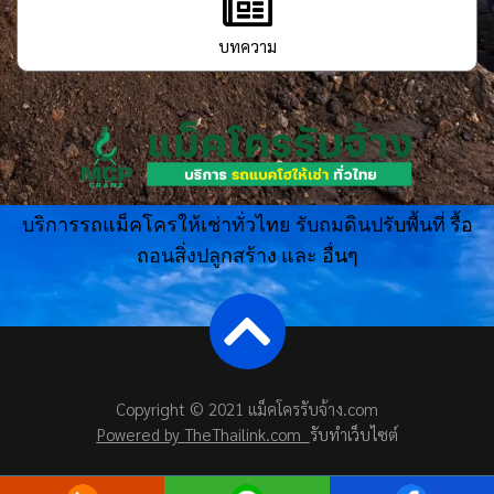
บทความ
บริการรถแม็คโครให้เช่าทั่วไทย รับถมดินปรับพื้นที่ รื้อ
ถอนสิ่งปลูกสร้าง และ อื่นๆ
Copyright © 2021 แม็คโครรับจ้าง.com
Powered by TheThailink.com
รับทำเว็บไซต์