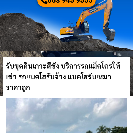
063 945 9555
รับขุดดินเกาะสีชัง บริการรถแม็คโครให้
เช่า รถแบคโฮรับจ้าง แบคโฮรับเหมา
ราคาถูก