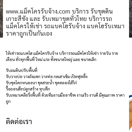
www.แม็คโครรับจ้าง.com บริการ รับขุดดิน
เกาะสีชัง และ รับเหมาขุดทั่วไทย บริการรถ
แม็คโครให้เช่า รถแบคโฮรับจ้าง แบคโฮรับเหมา
ราคาถูกเป็นกันเอง
ให้เช่ารถแบคโฮ แม็คโครรับจ้าง บริการรถแม็คโครให้เช่า รายวัน ราย
เดือน ทั่วทุกพื้นที่ ใหม่ แรง ทั้งขนาดใหญ่ และ ขนาดเล็ก
รับถมดินปรับพื้นที่
รับวางบ่อ วางถังแซก วางท่อ กดเสาเข็ม เปิดฟุตติ้ง
รับขุดโคกหนองนา ขุดสระน้ำ ขุดคลองใส้ไก่
รื้อถอนสิ่งปลูกสร้าง ทุบตึก
รับเหมาเคลียริ่งพื้นที่ ด้วยทีมงานมืออาชีพ งานเร็ว งานดี มีคุณภาพ ราคา
ถูก
ติดต่อเรา