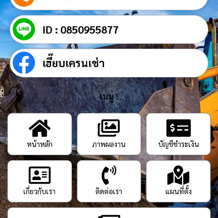
ID : 0850955877
เฮี๊ยบเครนเช่า
เมนู :
หน้าหลัก
ภาพผลงาน
บัญชีชำระเงิน
เกี่ยวกับเรา
ติดต่อเรา
แผนที่ตั้ง