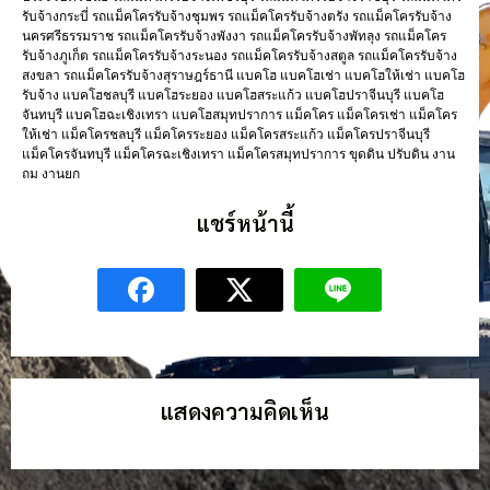
รับจ้างกระบี่ รถแม็คโครรับจ้างชุมพร รถแม็คโครรับจ้างตรัง รถแม็คโครรับจ้าง
นครศรีธรรมราช รถแม็คโครรับจ้างพังงา รถแม็คโครรับจ้างพัทลุง รถแม็คโคร
รับจ้างภูเก็ต รถแม็คโครรับจ้างระนอง รถแม็คโครรับจ้างสตูล รถแม็คโครรับจ้าง
สงขลา รถแม็คโครรับจ้างสุราษฎร์ธานี แบคโฮ แบคโฮเช่า แบคโฮให้เช่า แบคโฮ
รับจ้าง แบคโฮชลบุรี แบคโฮระยอง แบคโฮสระแก้ว แบคโฮปราจีนบุรี แบคโฮ
จันทบุรี แบคโฮฉะเชิงเทรา แบคโฮสมุทปราการ แม็คโคร แม็คโครเช่า แม็คโคร
ให้เช่า แม็คโครชลบุรี แม็คโครระยอง แม็คโครสระแก้ว แม็คโครปราจีนบุรี
แม็คโครจันทบุรี แม็คโครฉะเชิงเทรา แม็คโครสมุทปราการ ขุดดิน ปรับดิน งาน
ถม งานยก
แชร์หน้านี้
แสดงความคิดเห็น