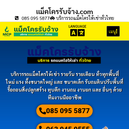
แม็คโครรับจ้าง.com
085 095 5877
บริการรถแม็คโครให้เช่าทั่วไทย
LANGUAGE
เมนู
บริการรถแม็คโครให้เช่า รายวัน รายเดือน ทั่วทุกพื้นที่
ใหม่ แรง ทั้งขนาดใหญ่ และ ขนาดเล็ก รับถมดินปรับพื้นที่
รื้อถอนสิ่งปลูกสร้าง ทุบตึก งานถม งานยก และ อื่นๆ ด้วย
ทีมงานมืออาชีพ
085 095 5877