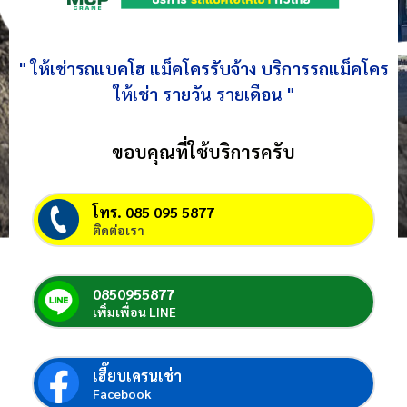
" ให้เช่ารถแบคโฮ แม็คโครรับจ้าง บริการรถแม็คโคร
ให้เช่า รายวัน รายเดือน "
ขอบคุณที่ใช้บริการครับ
โทร. 085 095 5877
ติดต่อเรา
0850955877
เพิ่มเพื่อน LINE
เฮี๊ยบเครนเช่า
Facebook