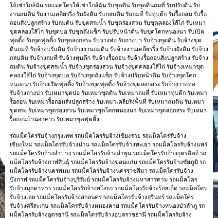
ให้เช่าใกล้ฉัน รถแมคโครให้เช่าใกล้ฉัน รับขุดดิน รับขุดดินถมที่ รับปรับดิน รับ
งานถมดิน รับงานเคลียรริ่ง รับฝังดิน รับกลบดิน รับถมที่ รับทุบตึก รับรื้อถอน รับรื้อ
ถอนสิ่งปลูกสร้าง รับถมดิน รับขุดสระน้ำ รับขุดร่องสวน รับขุดคลองใส้ไก่ รับเหมา
ขุดคลองใส้ไก่ รับขุดบ่อ รับขุดถังแซ็ก รับปรับหน้าดิน รับขุดโคกหนองนา รับเปิด
ฟุตติ้ง รับขุดฟุตติ้ง รับขุดลอกสระ รับวางท่อ รับถางป่า รับจ้างขุดดิน รับจ้างขุด
ดินถมที่ รับจ้างปรับดิน รับจ้างงานถมดิน รับจ้างงานเคลียรริ่ง รับจ้างฝังดิน รับจ้าง
กลบดิน รับจ้างถมที่ รับจ้างทุบตึก รับจ้างรื้อถอน รับจ้างรื้อถอนสิ่งปลูกสร้าง รับจ้าง
ถมดิน รับจ้างขุดสระน้ำ รับจ้างขุดร่องสวน รับจ้างขุดคลองใส้ไก่ รับจ้างเหมาขุด
คลองใส้ไก่ รับจ้างขุดบ่อ รับจ้างขุดถังแซ็ก รับจ้างปรับหน้าดิน รับจ้างขุดโคก
หนองนา รับจ้างเปิดฟุตติ้ง รับจ้างขุดฟุตติ้ง รับจ้างขุดลอกสระ รับจ้างวางท่อ
รับจ้างถางป่า รับเหมาขุดบ่อ รับเหมาขุดดิน รับเหมาถมที่ รับเหมาทุบตึก รับเหมา
รื้อถอน รับเหมารื้อถอนสิ่งปลูกสร้าง รับเหมาเคลียริ่งพื้นที่ รับเหมาถมดิน รับเหมา
ขุดสระ รับเหมาขุดร่องสวน รับเหมาขุดโคกหนองนา รับเหมาขุดลอกสระ รับเหมา
รื้อถอนบ้านอาคาร รับเหมาขุดฟุตติ้ง
รถแม็คโครรับจ้างกรุงเทพ รถแม็คโครรับจ้างเชียงราย รถแม็คโครรับจ้าง
เชียงใหม่ รถแม็คโครรับจ้างน่าน รถแม็คโครรับจ้างพะเยา รถแม็คโครรับจ้างแพร่
รถแม็คโครรับจ้างลำปาง รถแม็คโครรับจ้างลำพูน รถแม็คโครรับจ้างอุตรดิตถ์ รถ
แม็คโครรับจ้างกาฬสินธุ์ รถแม็คโครรับจ้างขอนแก่น รถแม็คโครรับจ้างชัยภูมิ รถ
แม็คโครรับจ้างนครพนม รถแม็คโครรับจ้างนครราชสีมา รถแม็คโครรับจ้าง
บึงกาฬ รถแม็คโครรับจ้างบุรีรัมย์ รถแม็คโครรับจ้างมหาสารคาม รถแม็คโคร
รับจ้างมุกดาหาร รถแม็คโครรับจ้างยโสธร รถแม็คโครรับจ้างร้อยเอ็ด รถแม็คโคร
รับจ้างเลย รถแม็คโครรับจ้างสกลนคร รถแม็คโครรับจ้างสุรินทร์ รถแม็คโคร
รับจ้างศรีสะเกษ รถแม็คโครรับจ้างหนองคาย รถแม็คโครรับจ้างหนองบัวลำภู รถ
แม็คโครรับจ้างอุดรธานี รถแม็คโครรับจ้างอุบลราชธานี รถแม็คโครรับจ้าง