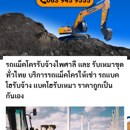
063 945 9555
รถแม็คโครรับจ้างไพศาลี และ รับเหมาขุด
ทั่วไทย บริการรถแม็คโครให้เช่า รถแบค
โฮรับจ้าง แบคโฮรับเหมา ราคาถูกเป็น
กันเอง