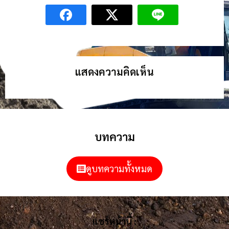
แสดงความคิดเห็น
บทความ
ดูบทความทั้งหมด
แชร์หน้านี้ :