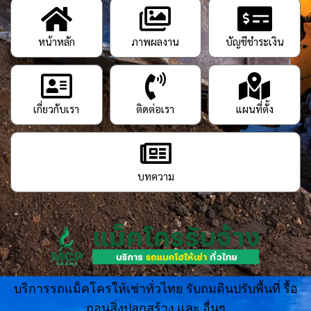
หน้าหลัก
ภาพผลงาน
บัญชีชำระเงิน
เกี่ยวกับเรา
ติดต่อเรา
แผนที่ตั้ง
บทความ
บริการรถแม็คโครให้เช่าทั่วไทย รับถมดินปรับพื้นที่ รื้อ
ถอนสิ่งปลูกสร้าง และ อื่นๆ