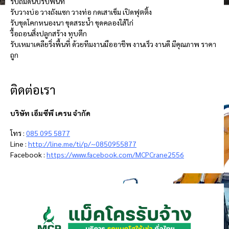
รับถมดินปรับพื้นที่
รับวางบ่อ วางถังแซก วางท่อ กดเสาเข็ม เปิดฟุตติ้ง
รับขุดโคกหนองนา ขุดสระน้ำ ขุดคลองใส้ไก่
รื้อถอนสิ่งปลูกสร้าง ทุบตึก
รับเหมาเคลียริ่งพื้นที่ ด้วยทีมงานมืออาชีพ งานเร็ว งานดี มีคุณภาพ ราคา
ถูก
ติดต่อเรา
บริษัท เอ็มซีพี เครน จำกัด
โทร :
085 095 5877
Line :
http://line.me/ti/p/~0850955877
Facebook :
https://www.facebook.com/MCPCrane2556