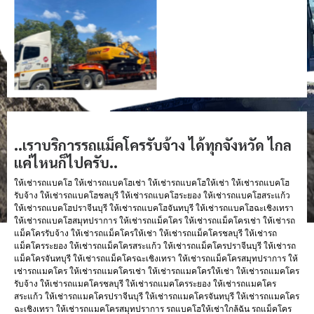
..เราบริการรถแม็คโครรับจ้าง ได้ทุกจังหวัด ไกล
แค่ไหนก็ไปครับ..
ให้เช่ารถแบคโฮ ให้เช่ารถแบคโฮเช่า ให้เช่ารถแบคโฮให้เช่า ให้เช่ารถแบคโฮ
รับจ้าง ให้เช่ารถแบคโฮชลบุรี ให้เช่ารถแบคโฮระยอง ให้เช่ารถแบคโฮสระแก้ว
ให้เช่ารถแบคโฮปราจีนบุรี ให้เช่ารถแบคโฮจันทบุรี ให้เช่ารถแบคโฮฉะเชิงเทรา
ให้เช่ารถแบคโฮสมุทปราการ ให้เช่ารถแม็คโคร ให้เช่ารถแม็คโครเช่า ให้เช่ารถ
แม็คโครรับจ้าง ให้เช่ารถแม็คโครให้เช่า ให้เช่ารถแม็คโครชลบุรี ให้เช่ารถ
แม็คโครระยอง ให้เช่ารถแม็คโครสระแก้ว ให้เช่ารถแม็คโครปราจีนบุรี ให้เช่ารถ
แม็คโครจันทบุรี ให้เช่ารถแม็คโครฉะเชิงเทรา ให้เช่ารถแม็คโครสมุทปราการ ให้
เช่ารถแมคโคร ให้เช่ารถแมคโครเช่า ให้เช่ารถแมคโครให้เช่า ให้เช่ารถแมคโคร
รับจ้าง ให้เช่ารถแมคโครชลบุรี ให้เช่ารถแมคโครระยอง ให้เช่ารถแมคโคร
สระแก้ว ให้เช่ารถแมคโครปราจีนบุรี ให้เช่ารถแมคโครจันทบุรี ให้เช่ารถแมคโคร
ฉะเชิงเทรา ให้เช่ารถแมคโครสมุทปราการ รถแบคโฮให้เช่าใกล้ฉัน รถแม็คโคร