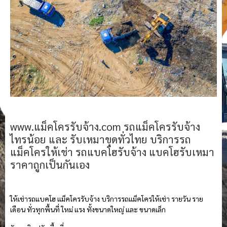
www.แม็คโครรับจ้าง.com รถแม็คโครรับจ้าง
ไทรน้อย และ รับเหมาขุดทั่วไทย บริการรถ
แม็คโครให้เช่า รถแบคโฮรับจ้าง แบคโฮรับเหมา
ราคาถูกเป็นกันเอง
ให้เช่ารถแบคโฮ แม็คโครรับจ้าง บริการรถแม็คโครให้เช่า รายวัน ราย
เดือน ทั่วทุกพื้นที่ ใหม่ แรง ทั้งขนาดใหญ่ และ ขนาดเล็ก