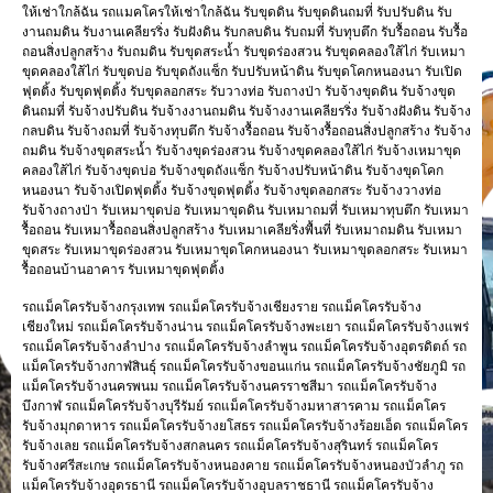
ให้เช่าใกล้ฉัน รถแมคโครให้เช่าใกล้ฉัน รับขุดดิน รับขุดดินถมที่ รับปรับดิน รับ
งานถมดิน รับงานเคลียรริ่ง รับฝังดิน รับกลบดิน รับถมที่ รับทุบตึก รับรื้อถอน รับรื้อ
ถอนสิ่งปลูกสร้าง รับถมดิน รับขุดสระน้ำ รับขุดร่องสวน รับขุดคลองใส้ไก่ รับเหมา
ขุดคลองใส้ไก่ รับขุดบ่อ รับขุดถังแซ็ก รับปรับหน้าดิน รับขุดโคกหนองนา รับเปิด
ฟุตติ้ง รับขุดฟุตติ้ง รับขุดลอกสระ รับวางท่อ รับถางป่า รับจ้างขุดดิน รับจ้างขุด
ดินถมที่ รับจ้างปรับดิน รับจ้างงานถมดิน รับจ้างงานเคลียรริ่ง รับจ้างฝังดิน รับจ้าง
กลบดิน รับจ้างถมที่ รับจ้างทุบตึก รับจ้างรื้อถอน รับจ้างรื้อถอนสิ่งปลูกสร้าง รับจ้าง
ถมดิน รับจ้างขุดสระน้ำ รับจ้างขุดร่องสวน รับจ้างขุดคลองใส้ไก่ รับจ้างเหมาขุด
คลองใส้ไก่ รับจ้างขุดบ่อ รับจ้างขุดถังแซ็ก รับจ้างปรับหน้าดิน รับจ้างขุดโคก
หนองนา รับจ้างเปิดฟุตติ้ง รับจ้างขุดฟุตติ้ง รับจ้างขุดลอกสระ รับจ้างวางท่อ
รับจ้างถางป่า รับเหมาขุดบ่อ รับเหมาขุดดิน รับเหมาถมที่ รับเหมาทุบตึก รับเหมา
รื้อถอน รับเหมารื้อถอนสิ่งปลูกสร้าง รับเหมาเคลียริ่งพื้นที่ รับเหมาถมดิน รับเหมา
ขุดสระ รับเหมาขุดร่องสวน รับเหมาขุดโคกหนองนา รับเหมาขุดลอกสระ รับเหมา
รื้อถอนบ้านอาคาร รับเหมาขุดฟุตติ้ง
รถแม็คโครรับจ้างกรุงเทพ รถแม็คโครรับจ้างเชียงราย รถแม็คโครรับจ้าง
เชียงใหม่ รถแม็คโครรับจ้างน่าน รถแม็คโครรับจ้างพะเยา รถแม็คโครรับจ้างแพร่
รถแม็คโครรับจ้างลำปาง รถแม็คโครรับจ้างลำพูน รถแม็คโครรับจ้างอุตรดิตถ์ รถ
แม็คโครรับจ้างกาฬสินธุ์ รถแม็คโครรับจ้างขอนแก่น รถแม็คโครรับจ้างชัยภูมิ รถ
แม็คโครรับจ้างนครพนม รถแม็คโครรับจ้างนครราชสีมา รถแม็คโครรับจ้าง
บึงกาฬ รถแม็คโครรับจ้างบุรีรัมย์ รถแม็คโครรับจ้างมหาสารคาม รถแม็คโคร
รับจ้างมุกดาหาร รถแม็คโครรับจ้างยโสธร รถแม็คโครรับจ้างร้อยเอ็ด รถแม็คโคร
รับจ้างเลย รถแม็คโครรับจ้างสกลนคร รถแม็คโครรับจ้างสุรินทร์ รถแม็คโคร
รับจ้างศรีสะเกษ รถแม็คโครรับจ้างหนองคาย รถแม็คโครรับจ้างหนองบัวลำภู รถ
แม็คโครรับจ้างอุดรธานี รถแม็คโครรับจ้างอุบลราชธานี รถแม็คโครรับจ้าง