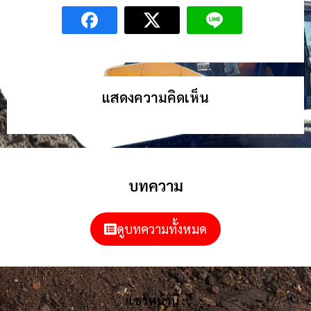
แสดงความคิดเห็น
บทความ
ดูบทความทั้งหมด
แชร์หน้านี้ :