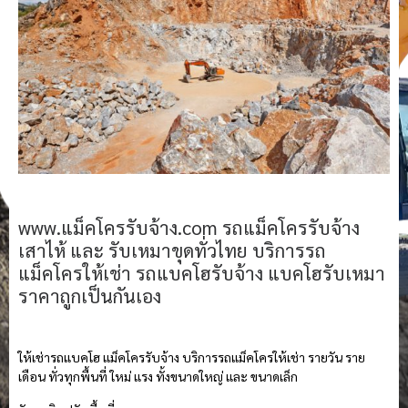
www.แม็คโครรับจ้าง.com รถแม็คโครรับจ้าง
เสาไห้ และ รับเหมาขุดทั่วไทย บริการรถ
แม็คโครให้เช่า รถแบคโฮรับจ้าง แบคโฮรับเหมา
ราคาถูกเป็นกันเอง
ให้เช่ารถแบคโฮ แม็คโครรับจ้าง บริการรถแม็คโครให้เช่า รายวัน ราย
เดือน ทั่วทุกพื้นที่ ใหม่ แรง ทั้งขนาดใหญ่ และ ขนาดเล็ก