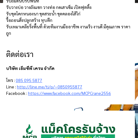
รับถมดินปรับพื้นที่
รับวางบ่อ วางถังแซก วางท่อ กดเสาเข็ม เปิดฟุตติ้ง
รับขุดโคกหนองนา ขุดสระน้ำ ขุดคลองใส้ไก่
รื้อถอนสิ่งปลูกสร้าง ทุบตึก
รับเหมาเคลียริ่งพื้นที่ ด้วยทีมงานมืออาชีพ งานเร็ว งานดี มีคุณภาพ ราคา
ถูก
ติดต่อเรา
บริษัท เอ็มซีพี เครน จำกัด
โทร :
085 095 5877
Line :
http://line.me/ti/p/~0850955877
Facebook :
https://www.facebook.com/MCPCrane2556