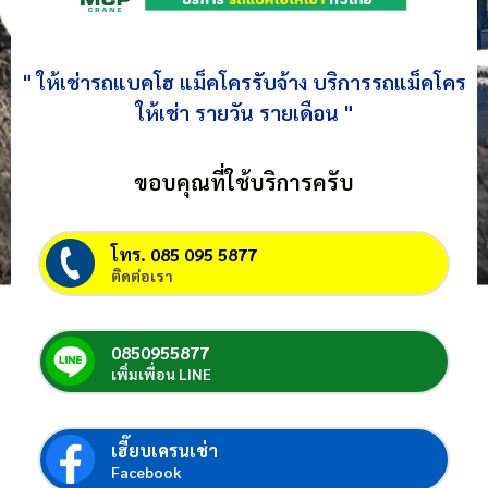
" ให้เช่ารถแบคโฮ แม็คโครรับจ้าง บริการรถแม็คโคร
ให้เช่า รายวัน รายเดือน "
ขอบคุณที่ใช้บริการครับ
โทร. 085 095 5877
ติดต่อเรา
0850955877
เพิ่มเพื่อน LINE
เฮี๊ยบเครนเช่า
Facebook