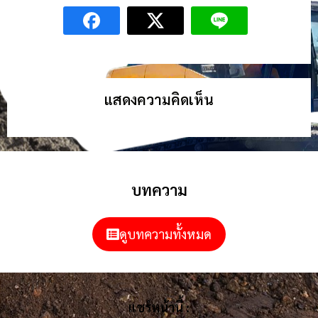
แสดงความคิดเห็น
บทความ
ดูบทความทั้งหมด
แชร์หน้านี้ :