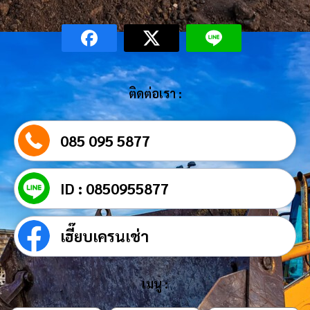
ติดต่อเรา :
085 095 5877
ID : 0850955877
เฮี๊ยบเครนเช่า
เมนู :