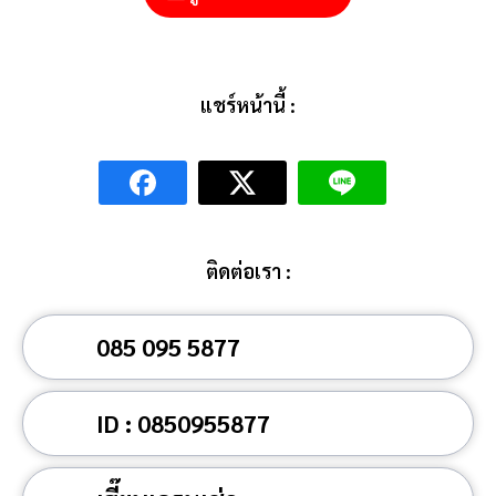
แชร์หน้านี้ :
ติดต่อเรา :
085 095 5877
ID : 0850955877