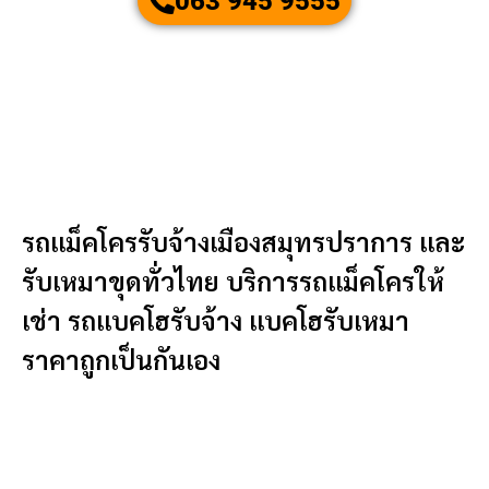
063 945 9555
รถแม็คโครรับจ้างเมืองสมุทรปราการ และ
รับเหมาขุดทั่วไทย บริการรถแม็คโครให้
เช่า รถแบคโฮรับจ้าง แบคโฮรับเหมา
ราคาถูกเป็นกันเอง