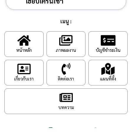
เฮี๊ยบเครนเช่า
เมนู :
หน้าหลัก
ภาพผลงาน
บัญชีชำระเงิน
เกี่ยวกับเรา
ติดต่อเรา
แผนที่ตั้ง
บทความ