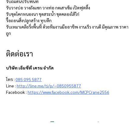
รับถมดินปรับพื้นที่
รับวางบ่อ วางถังแซก วางท่อ กดเสาเข็ม เปิดฟุตติ้ง
รับขุดโคกหนองนา ขุดสระน้ำ ขุดคลองใส้ไก่
รื้อถอนสิ่งปลูกสร้าง ทุบตึก
รับเหมาเคลียริ่งพื้นที่ ด้วยทีมงานมืออาชีพ งานเร็ว งานดี มีคุณภาพ ราคา
ถูก
ติดต่อเรา
บริษัท เอ็มซีพี เครน จำกัด
โทร :
085 095 5877
Line :
http://line.me/ti/p/~0850955877
Facebook :
https://www.facebook.com/MCPCrane2556