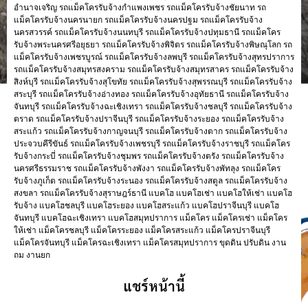
อำนาจเจริญ รถแม็คโครรับจ้างกำแพงเพชร รถแม็คโครรับจ้างชัยนาท รถ
แม็คโครรับจ้างนครนายก รถแม็คโครรับจ้างนครปฐม รถแม็คโครรับจ้าง
นครสวรรค์ รถแม็คโครรับจ้างนนทบุรี รถแม็คโครรับจ้างปทุมธานี รถแม็คโคร
รับจ้างพระนครศรีอยุธยา รถแม็คโครรับจ้างพิจิตร รถแม็คโครรับจ้างพิษณุโลก รถ
แม็คโครรับจ้างเพชรบูรณ์ รถแม็คโครรับจ้างลพบุรี รถแม็คโครรับจ้างสุทรปราการ
รถแม็คโครรับจ้างสมุทรสงคราม รถแม็คโครรับจ้างสมุทรสาคร รถแม็คโครรับจ้าง
สิงห์บุรี รถแม็คโครรับจ้างสุโขทัย รถแม็คโครรับจ้างสุพรรณบุรี รถแม็คโครรับจ้าง
สระบุรี รถแม็คโครรับจ้างอ่างทอง รถแม็คโครรับจ้างอุทัยธานี รถแม็คโครรับจ้าง
จันทบุรี รถแม็คโครรับจ้างฉะเชิงเทรา รถแม็คโครรับจ้างชลบุรี รถแม็คโครรับจ้าง
ตราด รถแม็คโครรับจ้างปราจีนบุรี รถแม็คโครรับจ้างระยอง รถแม็คโครรับจ้าง
สระแก้ว รถแม็คโครรับจ้างกาญจนบุรี รถแม็คโครรับจ้างตาก รถแม็คโครรับจ้าง
ประจวบคีรีขันธ์ รถแม็คโครรับจ้างเพชรบุรี รถแม็คโครรับจ้างราชบุรี รถแม็คโคร
รับจ้างกระบี่ รถแม็คโครรับจ้างชุมพร รถแม็คโครรับจ้างตรัง รถแม็คโครรับจ้าง
นครศรีธรรมราช รถแม็คโครรับจ้างพังงา รถแม็คโครรับจ้างพัทลุง รถแม็คโคร
รับจ้างภูเก็ต รถแม็คโครรับจ้างระนอง รถแม็คโครรับจ้างสตูล รถแม็คโครรับจ้าง
สงขลา รถแม็คโครรับจ้างสุราษฎร์ธานี แบคโฮ แบคโฮเช่า แบคโฮให้เช่า แบคโฮ
รับจ้าง แบคโฮชลบุรี แบคโฮระยอง แบคโฮสระแก้ว แบคโฮปราจีนบุรี แบคโฮ
จันทบุรี แบคโฮฉะเชิงเทรา แบคโฮสมุทปราการ แม็คโคร แม็คโครเช่า แม็คโคร
ให้เช่า แม็คโครชลบุรี แม็คโครระยอง แม็คโครสระแก้ว แม็คโครปราจีนบุรี
แม็คโครจันทบุรี แม็คโครฉะเชิงเทรา แม็คโครสมุทปราการ ขุดดิน ปรับดิน งาน
ถม งานยก
แชร์หน้านี้