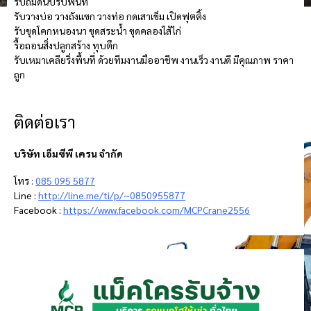
รับถมดินปรับพื้นที่
รับวางบ่อ วางถังแซก วางท่อ กดเสาเข็ม เปิดฟุตติ้ง
รับขุดโคกหนองนา ขุดสระน้ำ ขุดคลองใส้ไก่
รื้อถอนสิ่งปลูกสร้าง ทุบตึก
รับเหมาเคลียริ่งพื้นที่ ด้วยทีมงานมืออาชีพ งานเร็ว งานดี มีคุณภาพ ราคา
ถูก
ติดต่อเรา
บริษัท เอ็มซีพี เครน จำกัด
โทร :
085 095 5877
Line :
http://line.me/ti/p/~0850955877
Facebook :
https://www.facebook.com/MCPCrane2556