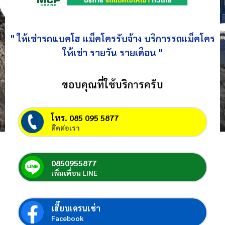
" ให้เช่ารถแบคโฮ แม็คโครรับจ้าง บริการรถแม็คโคร
ให้เช่า รายวัน รายเดือน "
ขอบคุณที่ใช้บริการครับ
โทร. 085 095 5877
ติดต่อเรา
0850955877
เพิ่มเพื่อน LINE
เฮี๊ยบเครนเช่า
Facebook