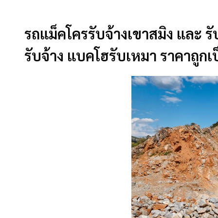
รถแม็คโครรับจ้างเขาสมิง และ ร
รับจ้าง แบคโฮรับเหมา ราคาถูกเป