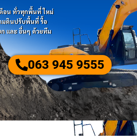
น ทั่วทุกพื้นที่ ใหม่
ินปรับพื้นที่ รื้อ
ก และ อื่นๆ ด้วยทีม
063 945 9555