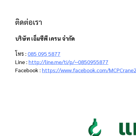
ติดต่อเรา
บริษัท เอ็มซีพี เครน จำกัด
โทร :
085 095 5877
Line :
http://line.me/ti/p/~0850955877
Facebook :
https://www.facebook.com/MCPCrane