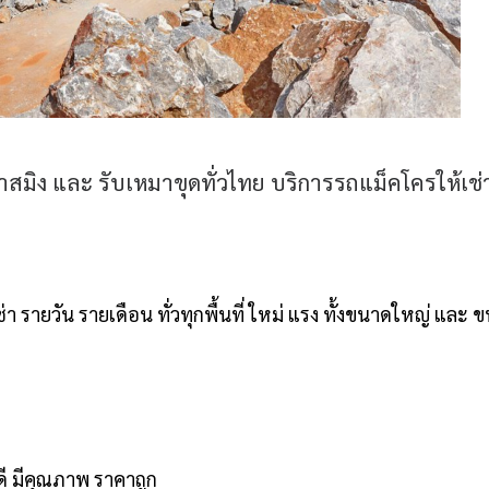
สมิง และ รับเหมาขุดทั่วไทย บริการรถแม็คโครให้เช่
 รายวัน รายเดือน ทั่วทุกพื้นที่ ใหม่ แรง ทั้งขนาดใหญ่ และ 
นดี มีคุณภาพ ราคาถูก