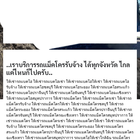
..เราบริการรถแม็คโครรับจ้าง ได้ทุกจังหวัด ไกล
แค่ไหนก็ไปครับ..
ให้เช่ารถแบคโฮ ให้เช่ารถแบคโฮเช่า ให้เช่ารถแบคโฮให้เช่า ให้เช่ารถแบคโฮ
รับจ้าง ให้เช่ารถแบคโฮชลบุรี ให้เช่ารถแบคโฮระยอง ให้เช่ารถแบคโฮสระแก้ว
ให้เช่ารถแบคโฮปราจีนบุรี ให้เช่ารถแบคโฮจันทบุรี ให้เช่ารถแบคโฮฉะเชิงเทรา
ให้เช่ารถแบคโฮสมุทปราการ ให้เช่ารถแม็คโคร ให้เช่ารถแม็คโครเช่า ให้เช่ารถ
แม็คโครรับจ้าง ให้เช่ารถแม็คโครให้เช่า ให้เช่ารถแม็คโครชลบุรี ให้เช่ารถ
แม็คโครระยอง ให้เช่ารถแม็คโครสระแก้ว ให้เช่ารถแม็คโครปราจีนบุรี ให้เช่ารถ
แม็คโครจันทบุรี ให้เช่ารถแม็คโครฉะเชิงเทรา ให้เช่ารถแม็คโครสมุทปราการ ให้
เช่ารถแมคโคร ให้เช่ารถแมคโครเช่า ให้เช่ารถแมคโครให้เช่า ให้เช่ารถแมคโคร
รับจ้าง ให้เช่ารถแมคโครชลบุรี ให้เช่ารถแมคโครระยอง ให้เช่ารถแมคโคร
สระแก้ว ให้เช่ารถแมคโครปราจีนบุรี ให้เช่ารถแมคโครจันทบุรี ให้เช่ารถแมคโคร
ฉะเชิงเทรา ให้เช่ารถแมคโครสมุทปราการ รถแบคโฮให้เช่าใกล้ฉัน รถแม็คโคร