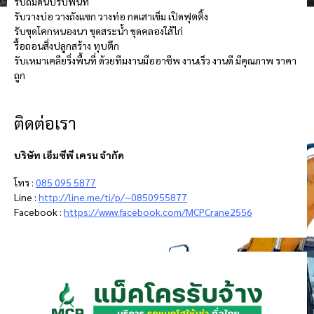
รับถมดินปรับพื้นที่
รับวางบ่อ วางถังแซก วางท่อ กดเสาเข็ม เปิดฟุตติ้ง
รับขุดโคกหนองนา ขุดสระน้ำ ขุดคลองใส้ไก่
รื้อถอนสิ่งปลูกสร้าง ทุบตึก
รับเหมาเคลียริ่งพื้นที่ ด้วยทีมงานมืออาชีพ งานเร็ว งานดี มีคุณภาพ ราคา
ถูก
ติดต่อเรา
บริษัท เอ็มซีพี เครน จำกัด
โทร :
085 095 5877
Line :
http://line.me/ti/p/~0850955877
Facebook :
https://www.facebook.com/MCPCrane2556