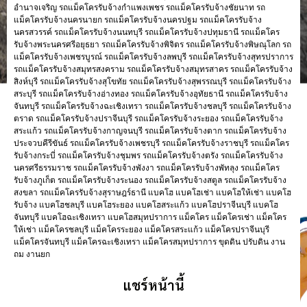
อำนาจเจริญ รถแม็คโครรับจ้างกำแพงเพชร รถแม็คโครรับจ้างชัยนาท รถ
แม็คโครรับจ้างนครนายก รถแม็คโครรับจ้างนครปฐม รถแม็คโครรับจ้าง
นครสวรรค์ รถแม็คโครรับจ้างนนทบุรี รถแม็คโครรับจ้างปทุมธานี รถแม็คโคร
รับจ้างพระนครศรีอยุธยา รถแม็คโครรับจ้างพิจิตร รถแม็คโครรับจ้างพิษณุโลก รถ
แม็คโครรับจ้างเพชรบูรณ์ รถแม็คโครรับจ้างลพบุรี รถแม็คโครรับจ้างสุทรปราการ
รถแม็คโครรับจ้างสมุทรสงคราม รถแม็คโครรับจ้างสมุทรสาคร รถแม็คโครรับจ้าง
สิงห์บุรี รถแม็คโครรับจ้างสุโขทัย รถแม็คโครรับจ้างสุพรรณบุรี รถแม็คโครรับจ้าง
สระบุรี รถแม็คโครรับจ้างอ่างทอง รถแม็คโครรับจ้างอุทัยธานี รถแม็คโครรับจ้าง
จันทบุรี รถแม็คโครรับจ้างฉะเชิงเทรา รถแม็คโครรับจ้างชลบุรี รถแม็คโครรับจ้าง
ตราด รถแม็คโครรับจ้างปราจีนบุรี รถแม็คโครรับจ้างระยอง รถแม็คโครรับจ้าง
สระแก้ว รถแม็คโครรับจ้างกาญจนบุรี รถแม็คโครรับจ้างตาก รถแม็คโครรับจ้าง
ประจวบคีรีขันธ์ รถแม็คโครรับจ้างเพชรบุรี รถแม็คโครรับจ้างราชบุรี รถแม็คโคร
รับจ้างกระบี่ รถแม็คโครรับจ้างชุมพร รถแม็คโครรับจ้างตรัง รถแม็คโครรับจ้าง
นครศรีธรรมราช รถแม็คโครรับจ้างพังงา รถแม็คโครรับจ้างพัทลุง รถแม็คโคร
รับจ้างภูเก็ต รถแม็คโครรับจ้างระนอง รถแม็คโครรับจ้างสตูล รถแม็คโครรับจ้าง
สงขลา รถแม็คโครรับจ้างสุราษฎร์ธานี แบคโฮ แบคโฮเช่า แบคโฮให้เช่า แบคโฮ
รับจ้าง แบคโฮชลบุรี แบคโฮระยอง แบคโฮสระแก้ว แบคโฮปราจีนบุรี แบคโฮ
จันทบุรี แบคโฮฉะเชิงเทรา แบคโฮสมุทปราการ แม็คโคร แม็คโครเช่า แม็คโคร
ให้เช่า แม็คโครชลบุรี แม็คโครระยอง แม็คโครสระแก้ว แม็คโครปราจีนบุรี
แม็คโครจันทบุรี แม็คโครฉะเชิงเทรา แม็คโครสมุทปราการ ขุดดิน ปรับดิน งาน
ถม งานยก
แชร์หน้านี้