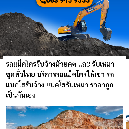
063 945 9555
รถแม็คโครรับจ้างห้วยคต และ รับเหมา
ขุดทั่วไทย บริการรถแม็คโครให้เช่า รถ
แบคโฮรับจ้าง แบคโฮรับเหมา ราคาถูก
เป็นกันเอง