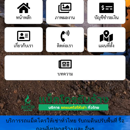
หน้าหลัก
ภาพผลงาน
บัญชีชำระเงิน
เกี่ยวกับเรา
ติดต่อเรา
แผนที่ตั้ง
บทความ
บริการรถแม็คโครให้เช่าทั่วไทย รับถมดินปรับพื้นที่ รื้อ
ถอนสิ่งปลูกสร้าง และ อื่นๆ