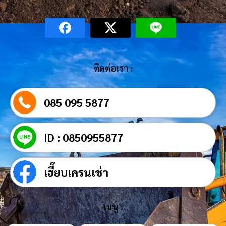
ติดต่อเรา :
085 095 5877
ID : 0850955877
เฮี๊ยบเครนเช่า
เมนู :