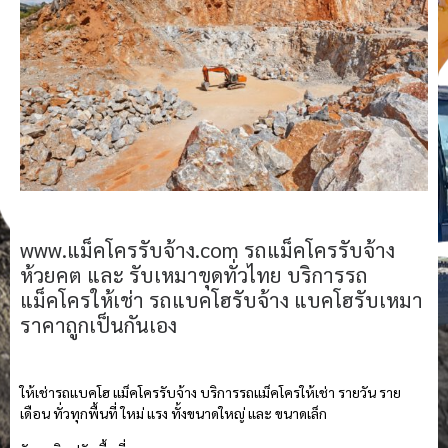
www.แม็คโครรับจ้าง.com รถแม็คโครรับจ้าง
ห้วยคต และ รับเหมาขุดทั่วไทย บริการรถ
แม็คโครให้เช่า รถแบคโฮรับจ้าง แบคโฮรับเหมา
ราคาถูกเป็นกันเอง
ให้เช่ารถแบคโฮ แม็คโครรับจ้าง บริการรถแม็คโครให้เช่า รายวัน ราย
เดือน ทั่วทุกพื้นที่ ใหม่ แรง ทั้งขนาดใหญ่ และ ขนาดเล็ก