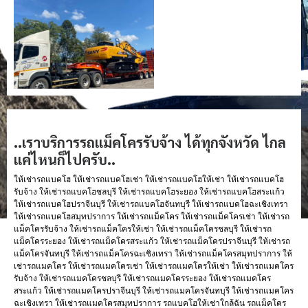
..เราบริการรถแม็คโครรับจ้าง ได้ทุกจังหวัด ไกล
แค่ไหนก็ไปครับ..
ให้เช่ารถแบคโฮ ให้เช่ารถแบคโฮเช่า ให้เช่ารถแบคโฮให้เช่า ให้เช่ารถแบคโฮ
รับจ้าง ให้เช่ารถแบคโฮชลบุรี ให้เช่ารถแบคโฮระยอง ให้เช่ารถแบคโฮสระแก้ว
ให้เช่ารถแบคโฮปราจีนบุรี ให้เช่ารถแบคโฮจันทบุรี ให้เช่ารถแบคโฮฉะเชิงเทรา
ให้เช่ารถแบคโฮสมุทปราการ ให้เช่ารถแม็คโคร ให้เช่ารถแม็คโครเช่า ให้เช่ารถ
แม็คโครรับจ้าง ให้เช่ารถแม็คโครให้เช่า ให้เช่ารถแม็คโครชลบุรี ให้เช่ารถ
แม็คโครระยอง ให้เช่ารถแม็คโครสระแก้ว ให้เช่ารถแม็คโครปราจีนบุรี ให้เช่ารถ
แม็คโครจันทบุรี ให้เช่ารถแม็คโครฉะเชิงเทรา ให้เช่ารถแม็คโครสมุทปราการ ให้
เช่ารถแมคโคร ให้เช่ารถแมคโครเช่า ให้เช่ารถแมคโครให้เช่า ให้เช่ารถแมคโคร
รับจ้าง ให้เช่ารถแมคโครชลบุรี ให้เช่ารถแมคโครระยอง ให้เช่ารถแมคโคร
สระแก้ว ให้เช่ารถแมคโครปราจีนบุรี ให้เช่ารถแมคโครจันทบุรี ให้เช่ารถแมคโคร
ฉะเชิงเทรา ให้เช่ารถแมคโครสมุทปราการ รถแบคโฮให้เช่าใกล้ฉัน รถแม็คโคร