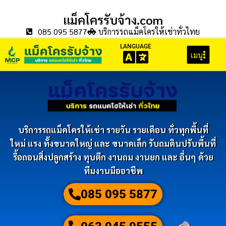
แม็คโครรับจ้าง.com
085 095 5877
บริการรถแม็คโครให้เช่าทั่วไทย
LANGUAGE
เมนู
บริการรถแม็คโครให้เช่า รายวัน รายเดือน ทั่วทุกพื้นที่
ใหม่ แรง ทั้งขนาดใหญ่ และ ขนาดเล็ก รับถมดินปรับพื้นที่
รื้อถอนสิ่งปลูกสร้าง ทุบตึก งานถม งานยก และ อื่นๆ ด้วย
ทีมงานมืออาชีพ
085 095 5877