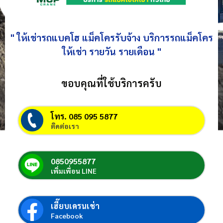
" ให้เช่ารถแบคโฮ แม็คโครรับจ้าง บริการรถแม็คโคร
ให้เช่า รายวัน รายเดือน "
ขอบคุณที่ใช้บริการครับ
โทร. 085 095 5877
ติดต่อเรา
0850955877
เพิ่มเพื่อน LINE
เฮี๊ยบเครนเช่า
Facebook