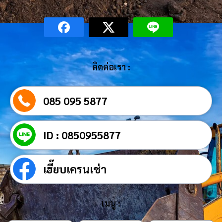
ติดต่อเรา :
085 095 5877
ID : 0850955877
เฮี๊ยบเครนเช่า
เมนู :