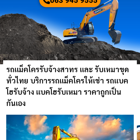
063 945 9555
รถแม็คโครรับจ้างสาทร และ รับเหมาขุด
ทั่วไทย บริการรถแม็คโครให้เช่า รถแบค
โฮรับจ้าง แบคโฮรับเหมา ราคาถูกเป็น
กันเอง