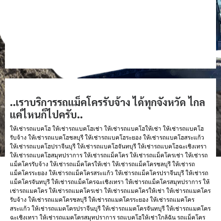
..เราบริการรถแม็คโครรับจ้าง ได้ทุกจังหวัด ไกล
แค่ไหนก็ไปครับ..
ให้เช่ารถแบคโฮ ให้เช่ารถแบคโฮเช่า ให้เช่ารถแบคโฮให้เช่า ให้เช่ารถแบคโฮ
รับจ้าง ให้เช่ารถแบคโฮชลบุรี ให้เช่ารถแบคโฮระยอง ให้เช่ารถแบคโฮสระแก้ว
ให้เช่ารถแบคโฮปราจีนบุรี ให้เช่ารถแบคโฮจันทบุรี ให้เช่ารถแบคโฮฉะเชิงเทรา
ให้เช่ารถแบคโฮสมุทปราการ ให้เช่ารถแม็คโคร ให้เช่ารถแม็คโครเช่า ให้เช่ารถ
แม็คโครรับจ้าง ให้เช่ารถแม็คโครให้เช่า ให้เช่ารถแม็คโครชลบุรี ให้เช่ารถ
แม็คโครระยอง ให้เช่ารถแม็คโครสระแก้ว ให้เช่ารถแม็คโครปราจีนบุรี ให้เช่ารถ
แม็คโครจันทบุรี ให้เช่ารถแม็คโครฉะเชิงเทรา ให้เช่ารถแม็คโครสมุทปราการ ให้
เช่ารถแมคโคร ให้เช่ารถแมคโครเช่า ให้เช่ารถแมคโครให้เช่า ให้เช่ารถแมคโคร
รับจ้าง ให้เช่ารถแมคโครชลบุรี ให้เช่ารถแมคโครระยอง ให้เช่ารถแมคโคร
สระแก้ว ให้เช่ารถแมคโครปราจีนบุรี ให้เช่ารถแมคโครจันทบุรี ให้เช่ารถแมคโคร
ฉะเชิงเทรา ให้เช่ารถแมคโครสมุทปราการ รถแบคโฮให้เช่าใกล้ฉัน รถแม็คโคร