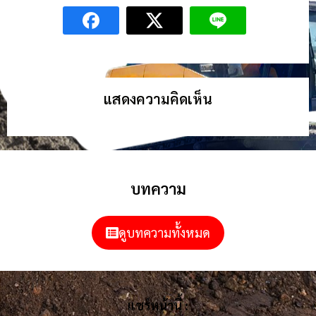
แสดงความคิดเห็น
บทความ
ดูบทความทั้งหมด
แชร์หน้านี้ :