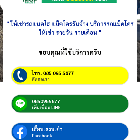
" ให้เช่ารถแบคโฮ แม็คโครรับจ้าง บริการรถแม็คโคร
ให้เช่า รายวัน รายเดือน "
ขอบคุณที่ใช้บริการครับ
โทร. 085 095 5877
ติดต่อเรา
0850955877
เพิ่มเพื่อน LINE
เฮี๊ยบเครนเช่า
Facebook