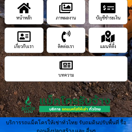
หน้าหลัก
ภาพผลงาน
บัญชีชำระเงิน
เกี่ยวกับเรา
ติดต่อเรา
แผนที่ตั้ง
บทความ
บริการรถแม็คโครให้เช่าทั่วไทย รับถมดินปรับพื้นที่ รื้อ
ถอนสิ่งปลูกสร้าง และ อื่นๆ