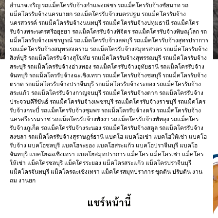
อำนาจเจริญ รถแม็คโครรับจ้างกำแพงเพชร รถแม็คโครรับจ้างชัยนาท รถ
แม็คโครรับจ้างนครนายก รถแม็คโครรับจ้างนครปฐม รถแม็คโครรับจ้าง
นครสวรรค์ รถแม็คโครรับจ้างนนทบุรี รถแม็คโครรับจ้างปทุมธานี รถแม็คโคร
รับจ้างพระนครศรีอยุธยา รถแม็คโครรับจ้างพิจิตร รถแม็คโครรับจ้างพิษณุโลก รถ
แม็คโครรับจ้างเพชรบูรณ์ รถแม็คโครรับจ้างลพบุรี รถแม็คโครรับจ้างสุทรปราการ
รถแม็คโครรับจ้างสมุทรสงคราม รถแม็คโครรับจ้างสมุทรสาคร รถแม็คโครรับจ้าง
สิงห์บุรี รถแม็คโครรับจ้างสุโขทัย รถแม็คโครรับจ้างสุพรรณบุรี รถแม็คโครรับจ้าง
สระบุรี รถแม็คโครรับจ้างอ่างทอง รถแม็คโครรับจ้างอุทัยธานี รถแม็คโครรับจ้าง
จันทบุรี รถแม็คโครรับจ้างฉะเชิงเทรา รถแม็คโครรับจ้างชลบุรี รถแม็คโครรับจ้าง
ตราด รถแม็คโครรับจ้างปราจีนบุรี รถแม็คโครรับจ้างระยอง รถแม็คโครรับจ้าง
สระแก้ว รถแม็คโครรับจ้างกาญจนบุรี รถแม็คโครรับจ้างตาก รถแม็คโครรับจ้าง
ประจวบคีรีขันธ์ รถแม็คโครรับจ้างเพชรบุรี รถแม็คโครรับจ้างราชบุรี รถแม็คโคร
รับจ้างกระบี่ รถแม็คโครรับจ้างชุมพร รถแม็คโครรับจ้างตรัง รถแม็คโครรับจ้าง
นครศรีธรรมราช รถแม็คโครรับจ้างพังงา รถแม็คโครรับจ้างพัทลุง รถแม็คโคร
รับจ้างภูเก็ต รถแม็คโครรับจ้างระนอง รถแม็คโครรับจ้างสตูล รถแม็คโครรับจ้าง
สงขลา รถแม็คโครรับจ้างสุราษฎร์ธานี แบคโฮ แบคโฮเช่า แบคโฮให้เช่า แบคโฮ
รับจ้าง แบคโฮชลบุรี แบคโฮระยอง แบคโฮสระแก้ว แบคโฮปราจีนบุรี แบคโฮ
จันทบุรี แบคโฮฉะเชิงเทรา แบคโฮสมุทปราการ แม็คโคร แม็คโครเช่า แม็คโคร
ให้เช่า แม็คโครชลบุรี แม็คโครระยอง แม็คโครสระแก้ว แม็คโครปราจีนบุรี
แม็คโครจันทบุรี แม็คโครฉะเชิงเทรา แม็คโครสมุทปราการ ขุดดิน ปรับดิน งาน
ถม งานยก
แชร์หน้านี้