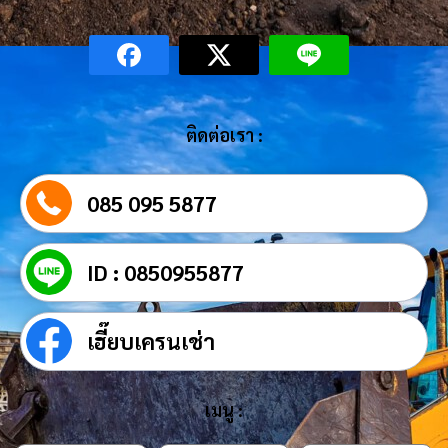
ติดต่อเรา :
085 095 5877
ID : 0850955877
เฮี๊ยบเครนเช่า
เมนู :