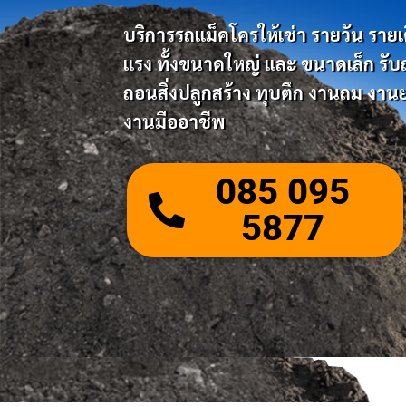
บริการรถแม็คโครให้เช่า รายวัน รายเดือ
แรง ทั้งขนาดใหญ่ และ ขนาดเล็ก รับถมด
ถอนสิ่งปลูกสร้าง ทุบตึก งานถม งานย
งานมืออาชีพ
085 095
5877