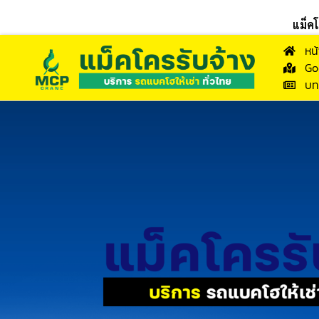
แม็ค
หน
Go
บท