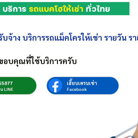
ับจ้าง บริการรถแม็คโครให้เช่า รายวัน รา
ขอบคุณที่ใช้บริการครับ
55877
เฮี๊ยบเครนเช่า
่อน LINE
Facebook