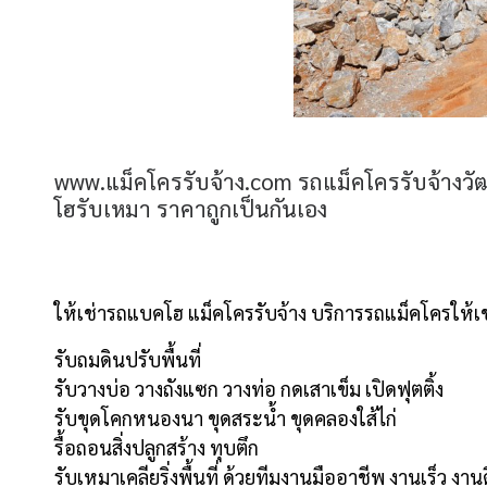
www.แม็คโครรับจ้าง.com รถแม็คโครรับจ้างวั
โฮรับเหมา ราคาถูกเป็นกันเอง
ให้เช่ารถแบคโฮ แม็คโครรับจ้าง บริการรถแม็คโครให้เช่า
รับถมดินปรับพื้นที่
รับวางบ่อ วางถังแซก วางท่อ กดเสาเข็ม เปิดฟุตติ้ง
รับขุดโคกหนองนา ขุดสระน้ำ ขุดคลองใส้ไก่
รื้อถอนสิ่งปลูกสร้าง ทุบตึก
รับเหมาเคลียริ่งพื้นที่ ด้วยทีมงานมืออาชีพ งานเร็ว งา