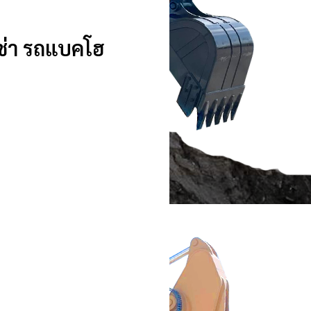
เช่า รถแบคโฮ