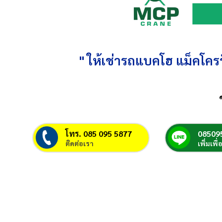
" ให้เช่ารถแบคโฮ แม็คโครร
โทร. 085 095 5877
08509
ติดต่อเรา
เพิ่มเพื