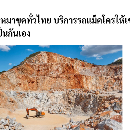
เหมาขุดทั่วไทย บริการรถแม็คโครให้
็นกันเอง