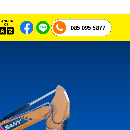
LANGUA
GE
085 095 5877