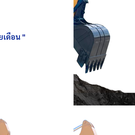
ยเดือน "