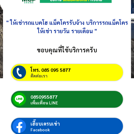
" ให้เช่ารถแบคโฮ แม็คโครรับจ้าง บริการรถแม็คโคร
ให้เช่า รายวัน รายเดือน "
ขอบคุณที่ใช้บริการครับ
โทร. 085 095 5877
ติดต่อเรา
0850955877
เพิ่มเพื่อน LINE
เฮี๊ยบเครนเช่า
Facebook