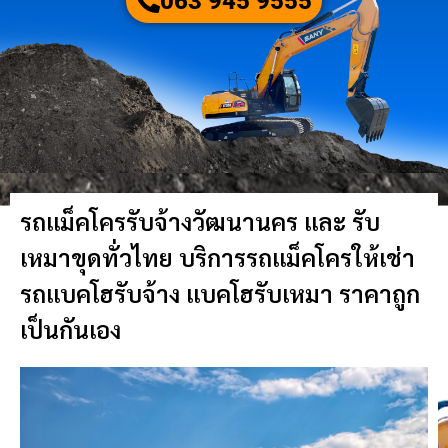
063 945 9555
รถแม็คโครรับจ้างวัฒนานคร และ รับ
เหมาขุดทั่วไทย บริการรถแม็คโครให้เช่า
รถแบคโฮรับจ้าง แบคโฮรับเหมา ราคาถูก
เป็นกันเอง